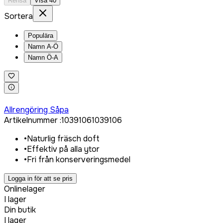
Rensa
Visa
40
Sortera
Populära
Namn A-Ö
Namn Ö-A
Logga in för att köpa
Allrengöring Såpa
Artikelnummer
:
1039106
1039106
•
Naturlig fräsch doft
•
Effektiv på alla ytor
•
Fri från konserveringsmedel
Logga in för att se pris
Onlinelager
I lager
Din butik
I lager