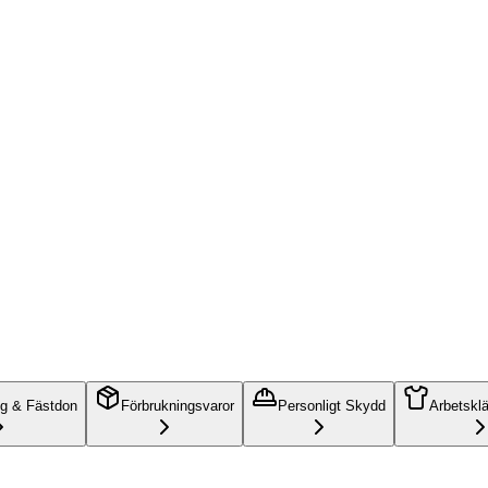
ng & Fästdon
Förbrukningsvaror
Personligt Skydd
Arbetskl