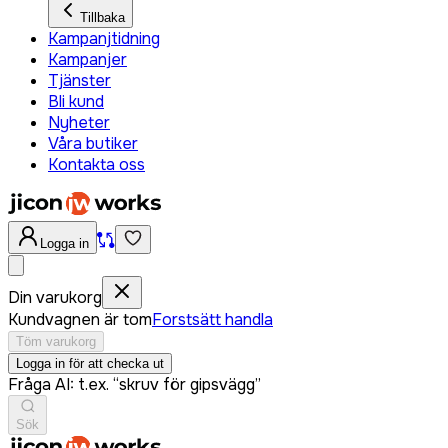
Tillbaka
Kampanjtidning
Kampanjer
Tjänster
Bli kund
Nyheter
Våra butiker
Kontakta oss
Logga in
Din varukorg
Kundvagnen är tom
Forstsätt handla
Töm varukorg
Logga in för att checka ut
Fråga AI: t.ex. “skruv för gipsvägg”
Sök