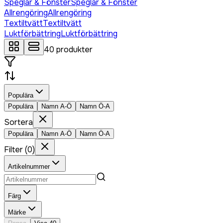
Speglar & Fönster
Speglar & Fönster
Allrengöring
Allrengöring
Textiltvätt
Textiltvätt
Luktförbättring
Luktförbättring
40
produkter
Populära
Populära
Namn A-Ö
Namn Ö-A
Sortera
Populära
Namn A-Ö
Namn Ö-A
Filter
(
0
)
Artikelnummer
Färg
Märke