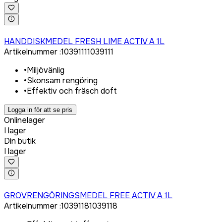
Logga in för att köpa
HANDDISKMEDEL FRESH LIME ACTIV A 1L
Artikelnummer
:
1039111
1039111
•
Miljövänlig
•
Skonsam rengöring
•
Effektiv och fräsch doft
Logga in för att se pris
Onlinelager
I lager
Din butik
I lager
Logga in för att köpa
GROVRENGÖRINGSMEDEL FREE ACTIV A 1L
Artikelnummer
:
1039118
1039118