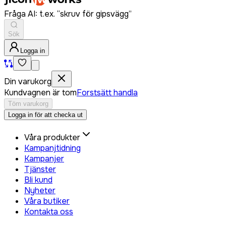
Fråga AI: t.ex. “skruv för gipsvägg”
Sök
Logga in
Din varukorg
Kundvagnen är tom
Forstsätt handla
Töm varukorg
Logga in för att checka ut
Våra produkter
Kampanjtidning
Kampanjer
Tjänster
Bli kund
Nyheter
Våra butiker
Kontakta oss