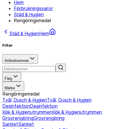
Hem
Förbrukningsvaror
Städ & Hygien
Rengöringsmedel
Städ & Hygien
Hem
Filter
Artikelnummer
Färg
Märke
Rengöringsmedel
Tvål, Dusch & Hygien
Tvål, Dusch & Hygien
Desinfektion
Desinfektion
Kök & Hygienutrymmen
Kök & Hygienutrymmen
Grovrengöring
Grovrengöring
Sanitet
Sanitet