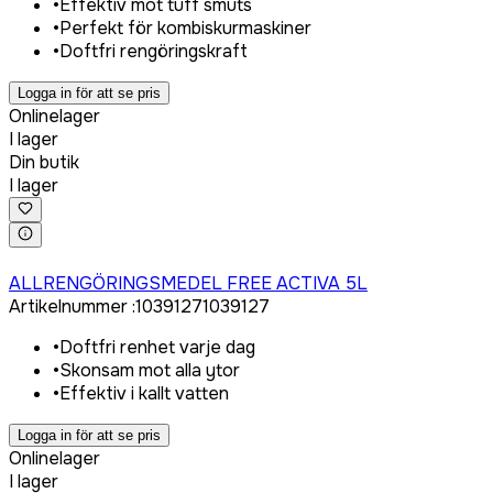
•
Effektiv mot tuff smuts
•
Perfekt för kombiskurmaskiner
•
Doftfri rengöringskraft
Logga in för att se pris
Onlinelager
I lager
Din butik
I lager
Logga in för att köpa
ALLRENGÖRINGSMEDEL FREE ACTIVA 5L
Artikelnummer
:
1039127
1039127
•
Doftfri renhet varje dag
•
Skonsam mot alla ytor
•
Effektiv i kallt vatten
Logga in för att se pris
Onlinelager
I lager