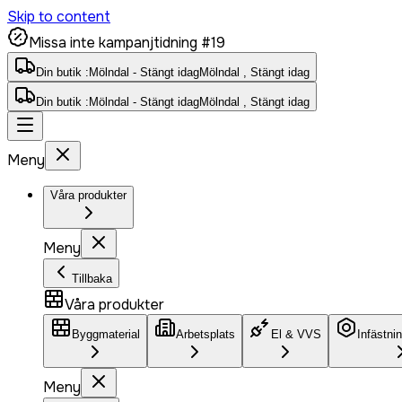
Skip to content
Missa inte kampanjtidning #19
Din butik :
Mölndal - Stängt idag
Mölndal , Stängt idag
Din butik :
Mölndal - Stängt idag
Mölndal , Stängt idag
Meny
Våra produkter
Meny
Tillbaka
Våra produkter
Byggmaterial
Arbetsplats
El & VVS
Infästni
Meny