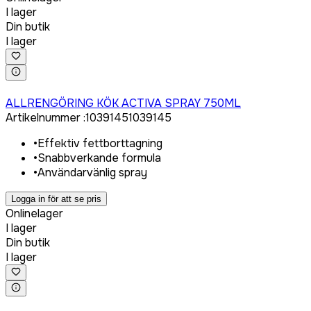
I lager
Din butik
I lager
Logga in för att köpa
ALLRENGÖRING KÖK ACTIVA SPRAY 750ML
Artikelnummer
:
1039145
1039145
•
Effektiv fettborttagning
•
Snabbverkande formula
•
Användarvänlig spray
Logga in för att se pris
Onlinelager
I lager
Din butik
I lager
Logga in för att köpa