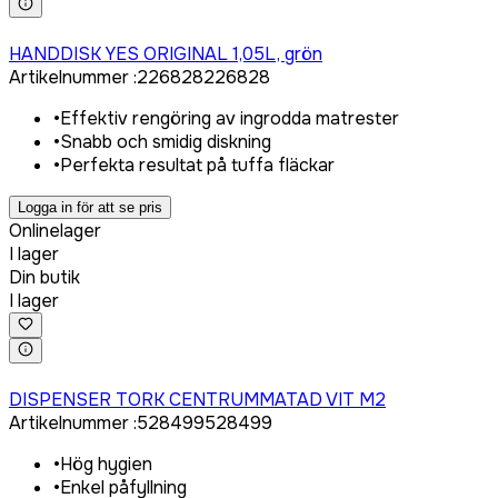
Logga in för att köpa
HANDDISK YES ORIGINAL 1,05L, grön
Artikelnummer
:
226828
226828
•
Effektiv rengöring av ingrodda matrester
•
Snabb och smidig diskning
•
Perfekta resultat på tuffa fläckar
Logga in för att se pris
Onlinelager
I lager
Din butik
I lager
Logga in för att köpa
DISPENSER TORK CENTRUMMATAD VIT M2
Artikelnummer
:
528499
528499
•
Hög hygien
•
Enkel påfyllning