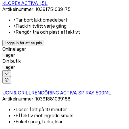
KLOREX ACTIVA 1,5L
Artikelnummer
:
1039175
1039175
•
Tar bort lukt omedelbart
•
Fläckfri tvätt varje gång
•
Rengör trä och plast effektivt
Logga in för att se pris
Onlinelager
I lager
Din butik
I lager
Logga in för att köpa
UGN & GRILLRENGÖRING ACTIVA SP RAY 500ML
Artikelnummer
:
1039188
1039188
•
Löser fett på 10 minuter
•
Effektiv mot ingrodd smuts
•
Enkel spray, torka, klar