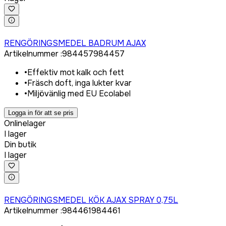
Logga in för att köpa
RENGÖRINGSMEDEL BADRUM AJAX
Artikelnummer
:
984457
984457
•
Effektiv mot kalk och fett
•
Fräsch doft, inga lukter kvar
•
Miljövänlig med EU Ecolabel
Logga in för att se pris
Onlinelager
I lager
Din butik
I lager
Logga in för att köpa
RENGÖRINGSMEDEL KÖK AJAX SPRAY 0,75L
Artikelnummer
:
984461
984461