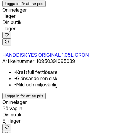
Logga in för att se pris
Onlinelager
I lager
Din butik
I lager
Logga in för att köpa
HANDDISK YES ORIGINAL 1,05L GRÖN
Artikelnummer
:
1095039
1095039
•
Kraftfull fettlösare
•
Glänsande ren disk
•
Mild och miljövänlig
Logga in för att se pris
Onlinelager
På väg in
Din butik
Ej i lager