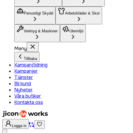
Personligt Skydd
Arbetskläder & Skor
Verktyg & Maskiner
Utemiljö
Meny
Tillbaka
Kampanjtidning
Kampanjer
Tjänster
Bli kund
Nyheter
Våra butiker
Kontakta oss
Logga in