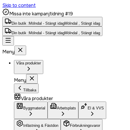
Skip to content
Missa inte kampanjtidning #19
Din butik :
Mölndal - Stängt idag
Mölndal , Stängt idag
Din butik :
Mölndal - Stängt idag
Mölndal , Stängt idag
Meny
Våra produkter
Meny
Tillbaka
Våra produkter
Byggmaterial
Arbetsplats
El & VVS
Infästning & Fästdon
Förbrukningsvaror