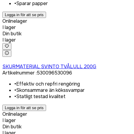
•
Sparar papper
Logga in för att se pris
Onlinelager
I lager
Din butik
I lager
Logga in för att köpa
SKURMATERIAL SVINTO TVÅLULL 200G
Artikelnummer
:
530096
530096
•
Effektiv och repfri rengöring
•
Skonsammare än kökssvampar
•
Statligt testad kvalitet
Logga in för att se pris
Onlinelager
I lager
Din butik
I lager