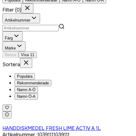
Populära
Rekommenderade
Namn A-Ö
Namn Ö-A
Filter
(
0
)
Artikelnummer
Färg
Märke
Rensa
Visa
11
Sortera
Populära
Rekommenderade
Namn A-Ö
Namn Ö-A
Logga in för att köpa
HANDDISKMEDEL FRESH LIME ACTIV A 1L
Artikelnummer
:
1039111
1039111