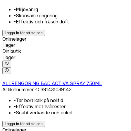
•
Miljövänlig
•
Skonsam rengöring
•
Effektiv och fräsch doft
Logga in för att se pris
Onlinelager
I lager
Din butik
I lager
Logga in för att köpa
ALLRENGÖRING BAD ACTIVA SPRAY 750ML
Artikelnummer
:
1039143
1039143
•
Tar bort kalk på nolltid
•
Effektiv mot tvålrester
•
Snabbverkande och enkel
Logga in för att se pris
Onlinelager