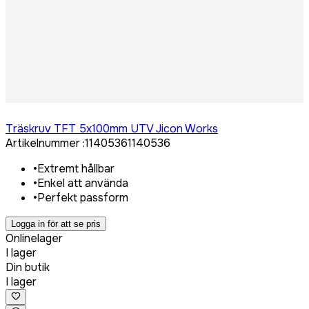
Logga in för att köpa
Träskruv TFT 5x100mm UTV Jicon Works
Artikelnummer
:
1140536
1140536
•
Extremt hållbar
•
Enkel att använda
•
Perfekt passform
Logga in för att se pris
Onlinelager
I lager
Din butik
I lager