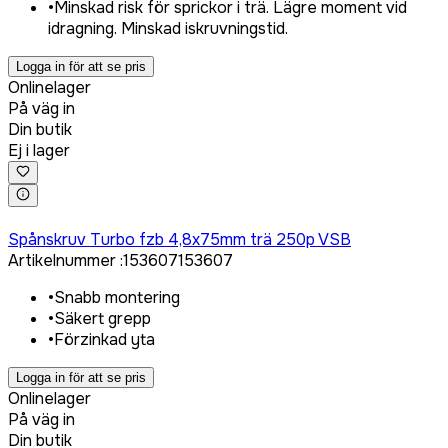
•
Minskad risk för sprickor i trä. Lägre moment vid
idragning. Minskad iskruvningstid.
Logga in för att se pris
Onlinelager
På väg in
Din butik
Ej i lager
Logga in för att köpa
Spånskruv Turbo fzb 4,8x75mm trä 250p VSB
Artikelnummer
:
153607
153607
•
Snabb montering
•
Säkert grepp
•
Förzinkad yta
Logga in för att se pris
Onlinelager
På väg in
Din butik