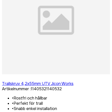
Logga in för att köpa
Trallskruv 4,2x55mm UTV Jicon Works
Artikelnummer
:
1140532
1140532
•
Rostfri och hållbar
•
Perfekt för trall
•
Snabb enkel installation