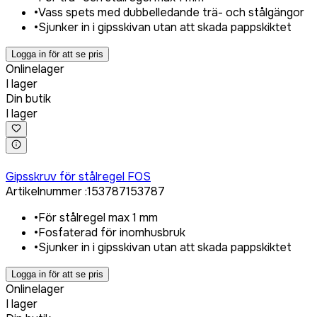
•
Vass spets med dubbelledande trä- och stålgängor
•
Sjunker in i gipsskivan utan att skada pappskiktet
Logga in för att se pris
Onlinelager
I lager
Din butik
I lager
Logga in för att köpa
Gipsskruv för stålregel FOS
Artikelnummer
:
153787
153787
•
För stålregel max 1 mm
•
Fosfaterad för inomhusbruk
•
Sjunker in i gipsskivan utan att skada pappskiktet
Logga in för att se pris
Onlinelager
I lager