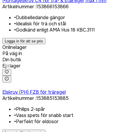
Montageskruv C4 för trä- & stålregel, max 1 mm
Artikelnummer
:
153866
153866
•
Dubbelledande gängor
•
Idealisk för trä och stål
•
Godkänd enligt AMA Hus 18 KBC.3111
Logga in för att se pris
Onlinelager
På väg in
Din butik
Ej i lager
Logga in för att köpa
Elskruv (PH) FZB för träregel
Artikelnummer
:
153885
153885
•
Philips 2-spår
•
Vass spets för snabb start
•
Perfekt för eldosor