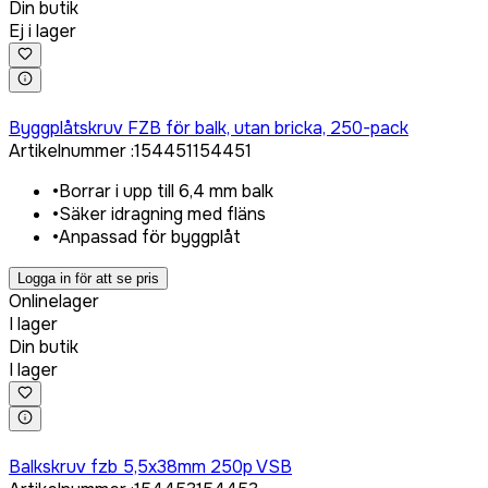
Din butik
Ej i lager
Logga in för att köpa
Byggplåtskruv FZB för balk, utan bricka, 250-pack
Artikelnummer
:
154451
154451
•
Borrar i upp till 6,4 mm balk
•
Säker idragning med fläns
•
Anpassad för byggplåt
Logga in för att se pris
Onlinelager
I lager
Din butik
I lager
Logga in för att köpa
Balkskruv fzb 5,5x38mm 250p VSB