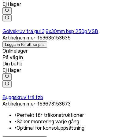
Ej i lager
Logga in för att köpa
Golvskruv trä gul 3,9x30mm bsp 250p VSB
Artikelnummer
:
153635
153635
Logga in för att se pris
Onlinelager
På väg in
Din butik
Ej i lager
Logga in för att köpa
Byggskruv trä fzb
Artikelnummer
:
153673
153673
•
Perfekt för träkonstruktioner
•
Säker montering varje gång
•
Optimal för konsoluppsättning