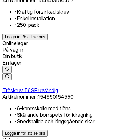
Artikelnummer
:
154453
154453
•
Kraftig förzinkad skruv
•
Enkel installation
•
250-pack
Logga in för att se pris
Onlinelager
På väg in
Din butik
Ej i lager
Logga in för att köpa
Träskruv T6SF utvändig
Artikelnummer
:
154550
154550
•
6-kantsskalle med fläns
•
Skärande borrspets för idragning
•
Snedställda och längsgående skär
Logga in för att se pris