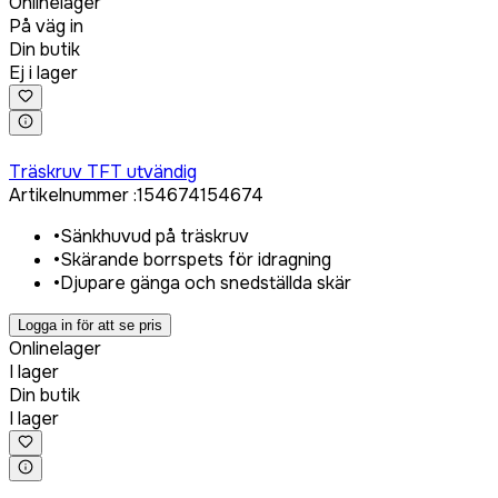
Onlinelager
På väg in
Din butik
Ej i lager
Logga in för att köpa
Träskruv TFT utvändig
Artikelnummer
:
154674
154674
•
Sänkhuvud på träskruv
•
Skärande borrspets för idragning
•
Djupare gänga och snedställda skär
Logga in för att se pris
Onlinelager
I lager
Din butik
I lager
Logga in för att köpa