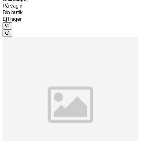
På väg in
Din butik
Ej i lager