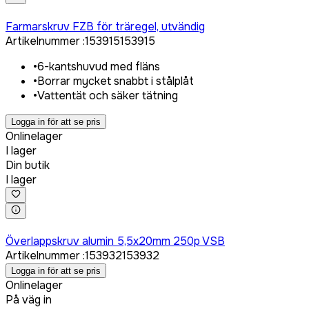
Logga in för att köpa
Farmarskruv FZB för träregel, utvändig
Artikelnummer
:
153915
153915
•
6-kantshuvud med fläns
•
Borrar mycket snabbt i stålplåt
•
Vattentät och säker tätning
Logga in för att se pris
Onlinelager
I lager
Din butik
I lager
Logga in för att köpa
Överlappskruv alumin 5,5x20mm 250p VSB
Artikelnummer
:
153932
153932
Logga in för att se pris
Onlinelager
På väg in