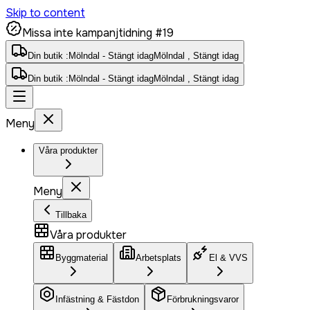
Skip to content
Missa inte kampanjtidning #19
Din butik :
Mölndal - Stängt idag
Mölndal , Stängt idag
Din butik :
Mölndal - Stängt idag
Mölndal , Stängt idag
Meny
Våra produkter
Meny
Tillbaka
Våra produkter
Byggmaterial
Arbetsplats
El & VVS
Infästning & Fästdon
Förbrukningsvaror