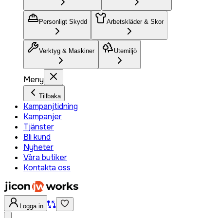
Personligt Skydd
Arbetskläder & Skor
Verktyg & Maskiner
Utemiljö
Meny
Tillbaka
Kampanjtidning
Kampanjer
Tjänster
Bli kund
Nyheter
Våra butiker
Kontakta oss
Logga in