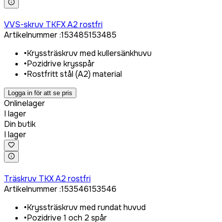
Logga in för att köpa
VVS-skruv TKFX A2 rostfri
Artikelnummer
:
153485
153485
•
Kryssträskruv med kullersänkhuvu
•
Pozidrive krysspår
•
Rostfritt stål (A2) material
Logga in för att se pris
Onlinelager
I lager
Din butik
I lager
Logga in för att köpa
Träskruv TKX A2 rostfri
Artikelnummer
:
153546
153546
•
Kryssträskruv med rundat huvud
•
Pozidrive 1 och 2 spår