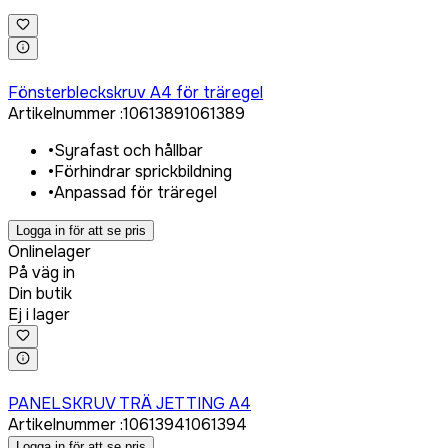
Logga in för att köpa
Fönsterbleckskruv A4 för träregel
Artikelnummer
:
1061389
1061389
•
Syrafast och hållbar
•
Förhindrar sprickbildning
•
Anpassad för träregel
Logga in för att se pris
Onlinelager
På väg in
Din butik
Ej i lager
Logga in för att köpa
PANELSKRUV TRÄ JETTING A4
Artikelnummer
:
1061394
1061394
Logga in för att se pris