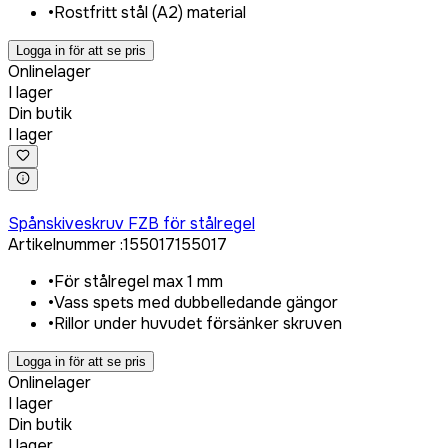
•
Rostfritt stål (A2) material
Logga in för att se pris
Onlinelager
I lager
Din butik
I lager
Logga in för att köpa
Spånskiveskruv FZB för stålregel
Artikelnummer
:
155017
155017
•
För stålregel max 1 mm
•
Vass spets med dubbelledande gängor
•
Rillor under huvudet försänker skruven
Logga in för att se pris
Onlinelager
I lager
Din butik
I lager