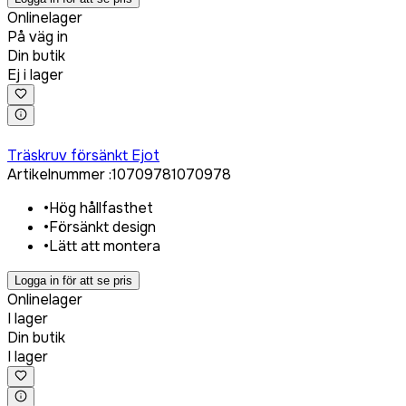
Onlinelager
På väg in
Din butik
Ej i lager
Logga in för att köpa
Träskruv försänkt Ejot
Artikelnummer
:
1070978
1070978
•
Hög hållfasthet
•
Försänkt design
•
Lätt att montera
Logga in för att se pris
Onlinelager
I lager
Din butik
I lager