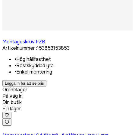
Logga in för att köpa
Montageskruv FZB
Artikelnummer
:
153853
153853
•
Hög hållfasthet
•
Rostskyddad yta
•
Enkel montering
Logga in för att se pris
Onlinelager
På väg in
Din butik
Ej i lager
Logga in för att köpa