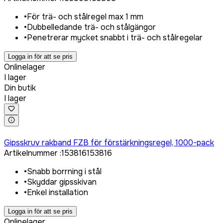
•
För trä- och stålregel max 1 mm
•
Dubbelledande trä- och stålgängor
•
Penetrerar mycket snabbt i trä- och stålregelar
Logga in för att se pris
Onlinelager
I lager
Din butik
I lager
Logga in för att köpa
Gipsskruv rakband FZB för förstärkningsregel, 1000-pack
Artikelnummer
:
153816
153816
•
Snabb borrning i stål
•
Skyddar gipsskivan
•
Enkel installation
Logga in för att se pris
Onlinelager