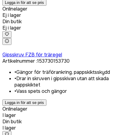
Logga in för att se pris
Onlinelager
Ej i lager
Din butik
Ej i lager
Logga in för att köpa
Gipsskruv FZB för träregel
Artikelnummer
:
153730
153730
•
Gängor för träförankring, pappskiktsskydd
•
Drar in skruven i gipsskivan utan att skada
pappskiktet
•
Vass spets och gängor
Logga in för att se pris
Onlinelager
I lager
Din butik
I lager