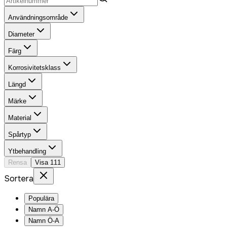
Användningsområde
Diameter
Färg
Korrosivitetsklass
Längd
Märke
Material
Spårtyp
Ytbehandling
Rensa
Visa
111
Sortera
Populära
Namn A-Ö
Namn Ö-A