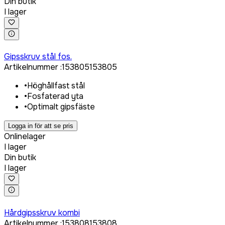
Din butik
I lager
Logga in för att köpa
Gipsskruv stål fos.
Artikelnummer
:
153805
153805
•
Höghållfast stål
•
Fosfaterad yta
•
Optimalt gipsfäste
Logga in för att se pris
Onlinelager
I lager
Din butik
I lager
Logga in för att köpa
Hårdgipsskruv kombi
Artikelnummer
:
153808
153808