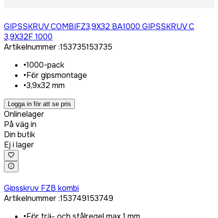
Logga in för att köpa
GIPSSKRUV COMBIFZ3,9X32 BA1000 GIPSSKRUV C
3,9X32F 1000
Artikelnummer
:
153735
153735
•
1000-pack
•
För gipsmontage
•
3,9x32 mm
Logga in för att se pris
Onlinelager
På väg in
Din butik
Ej i lager
Logga in för att köpa
Gipsskruv FZB kombi
Artikelnummer
:
153749
153749
•
För trä- och stålregel max 1 mm