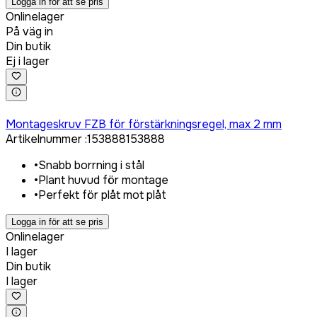
Logga in för att se pris
Onlinelager
På väg in
Din butik
Ej i lager
Logga in för att köpa
Montageskruv FZB för förstärkningsregel, max 2 mm
Artikelnummer
:
153888
153888
•
Snabb borrning i stål
•
Plant huvud för montage
•
Perfekt för plåt mot plåt
Logga in för att se pris
Onlinelager
I lager
Din butik
I lager