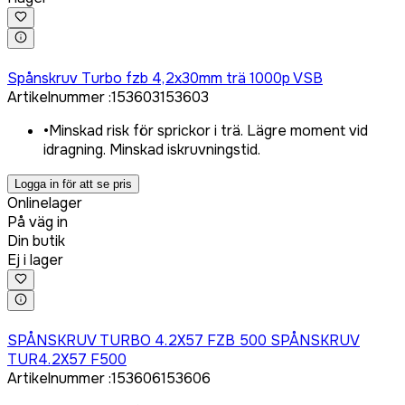
Logga in för att köpa
Spånskruv Turbo fzb 4,2x30mm trä 1000p VSB
Artikelnummer
:
153603
153603
•
Minskad risk för sprickor i trä. Lägre moment vid
idragning. Minskad iskruvningstid.
Logga in för att se pris
Onlinelager
På väg in
Din butik
Ej i lager
Logga in för att köpa
SPÅNSKRUV TURBO 4.2X57 FZB 500 SPÅNSKRUV
TUR4.2X57 F500
Artikelnummer
:
153606
153606