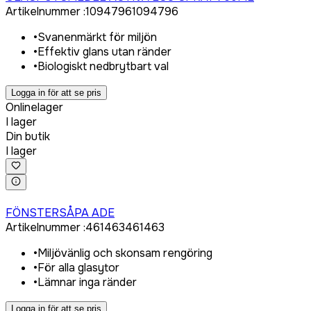
Artikelnummer
:
1094796
1094796
•
Svanenmärkt för miljön
•
Effektiv glans utan ränder
•
Biologiskt nedbrytbart val
Logga in för att se pris
Onlinelager
I lager
Din butik
I lager
Logga in för att köpa
FÖNSTERSÅPA ADE
Artikelnummer
:
461463
461463
•
Miljövänlig och skonsam rengöring
•
För alla glasytor
•
Lämnar inga ränder
Logga in för att se pris