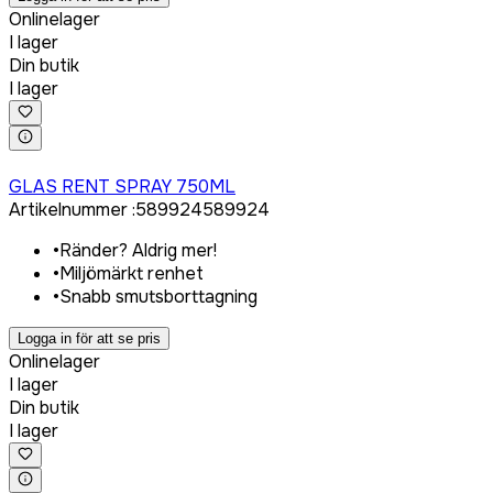
Onlinelager
I lager
Din butik
I lager
Logga in för att köpa
GLAS RENT SPRAY 750ML
Artikelnummer
:
589924
589924
•
Ränder? Aldrig mer!
•
Miljömärkt renhet
•
Snabb smutsborttagning
Logga in för att se pris
Onlinelager
I lager
Din butik
I lager