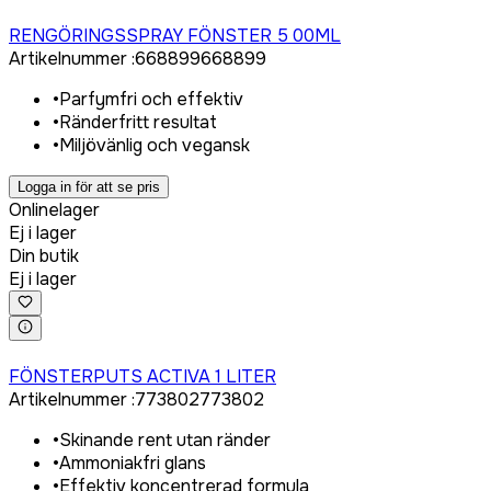
Logga in för att köpa
RENGÖRINGSSPRAY FÖNSTER 5 00ML
Artikelnummer
:
668899
668899
•
Parfymfri och effektiv
•
Ränderfritt resultat
•
Miljövänlig och vegansk
Logga in för att se pris
Onlinelager
Ej i lager
Din butik
Ej i lager
Logga in för att köpa
FÖNSTERPUTS ACTIVA 1 LITER
Artikelnummer
:
773802
773802
•
Skinande rent utan ränder
•
Ammoniakfri glans
•
Effektiv koncentrerad formula