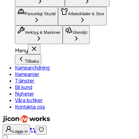
Personligt Skydd
Arbetskläder & Skor
Verktyg & Maskiner
Utemiljö
Meny
Tillbaka
Kampanjtidning
Kampanjer
Tjänster
Bli kund
Nyheter
Våra butiker
Kontakta oss
Logga in