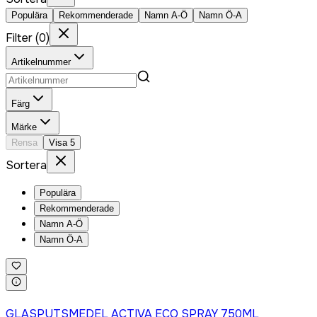
Populära
Rekommenderade
Namn A-Ö
Namn Ö-A
Filter
(
0
)
Artikelnummer
Färg
Märke
Rensa
Visa
5
Sortera
Populära
Rekommenderade
Namn A-Ö
Namn Ö-A
Logga in för att köpa
GLASPUTSMEDEL ACTIVA ECO SPRAY 750ML