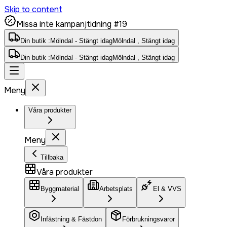
Skip to content
Missa inte kampanjtidning #19
Din butik :
Mölndal - Stängt idag
Mölndal , Stängt idag
Din butik :
Mölndal - Stängt idag
Mölndal , Stängt idag
Meny
Våra produkter
Meny
Tillbaka
Våra produkter
Byggmaterial
Arbetsplats
El & VVS
Infästning & Fästdon
Förbrukningsvaror