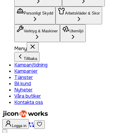
Personligt Skydd
Arbetskläder & Skor
Verktyg & Maskiner
Utemiljö
Meny
Tillbaka
Kampanjtidning
Kampanjer
Tjänster
Bli kund
Nyheter
Våra butiker
Kontakta oss
Logga in