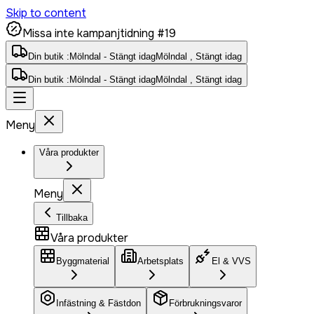
Skip to content
Missa inte kampanjtidning #19
Din butik :
Mölndal - Stängt idag
Mölndal , Stängt idag
Din butik :
Mölndal - Stängt idag
Mölndal , Stängt idag
Meny
Våra produkter
Meny
Tillbaka
Våra produkter
Byggmaterial
Arbetsplats
El & VVS
Infästning & Fästdon
Förbrukningsvaror