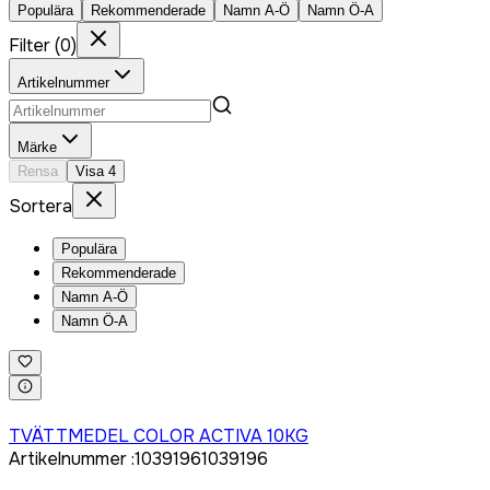
Populära
Rekommenderade
Namn A-Ö
Namn Ö-A
Filter
(
0
)
Artikelnummer
Märke
Rensa
Visa
4
Sortera
Populära
Rekommenderade
Namn A-Ö
Namn Ö-A
Logga in för att köpa
TVÄTTMEDEL COLOR ACTIVA 10KG
Artikelnummer
:
1039196
1039196