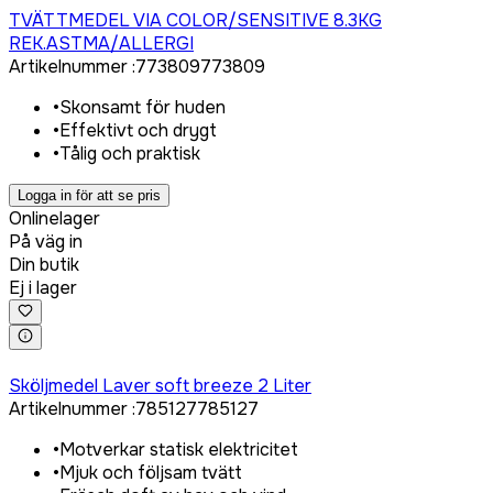
TVÄTTMEDEL VIA COLOR/SENSITIVE 8.3KG
REK.ASTMA/ALLERGI
Artikelnummer
:
773809
773809
•
Skonsamt för huden
•
Effektivt och drygt
•
Tålig och praktisk
Logga in för att se pris
Onlinelager
På väg in
Din butik
Ej i lager
Logga in för att köpa
Sköljmedel Laver soft breeze 2 Liter
Artikelnummer
:
785127
785127
•
Motverkar statisk elektricitet
•
Mjuk och följsam tvätt