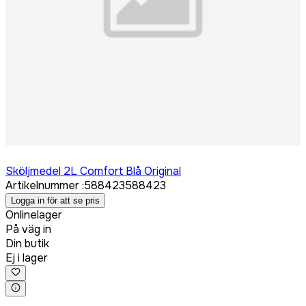
Logga in för att köpa
Sköljmedel 2L Comfort Blå Original
Artikelnummer
:
588423
588423
Logga in för att se pris
Onlinelager
På väg in
Din butik
Ej i lager
Logga in för att köpa