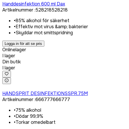
Handdesinfektion 600 ml Dax
Artikelnummer
:
528218
528218
•
85% alkohol för säkerhet
•
Effektiv mot virus &amp; bakterier
•
Skyddar mot smittspridning
Logga in för att se pris
Onlinelager
I lager
Din butik
I lager
Logga in för att köpa
HANDSPRIT DESINFEKTIONSSPR.75M
Artikelnummer
:
666777
666777
•
75% alkohol
•
Dödar 99,9%
•
Torkar omedelbart