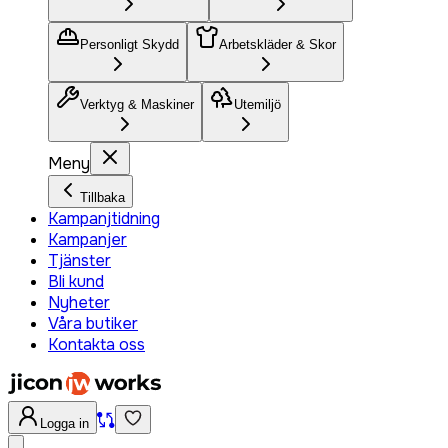
Personligt Skydd
Arbetskläder & Skor
Verktyg & Maskiner
Utemiljö
Meny
Tillbaka
Kampanjtidning
Kampanjer
Tjänster
Bli kund
Nyheter
Våra butiker
Kontakta oss
Logga in