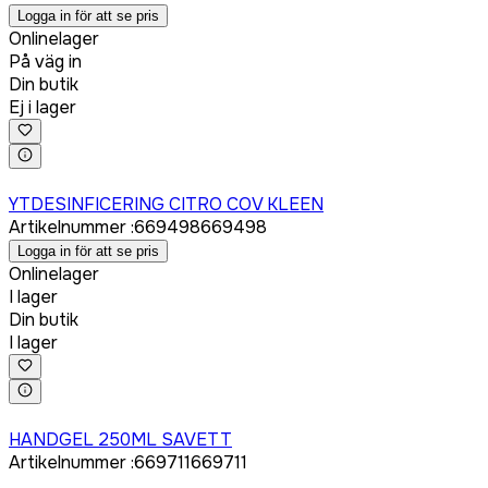
Logga in för att se pris
Onlinelager
På väg in
Din butik
Ej i lager
Logga in för att köpa
YTDESINFICERING CITRO COV KLEEN
Artikelnummer
:
669498
669498
Logga in för att se pris
Onlinelager
I lager
Din butik
I lager
Logga in för att köpa
HANDGEL 250ML SAVETT
Artikelnummer
:
669711
669711