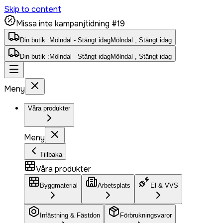
Skip to content
Missa inte kampanjtidning #19
Din butik :
Mölndal - Stängt idag
Mölndal , Stängt idag
Din butik :
Mölndal - Stängt idag
Mölndal , Stängt idag
Meny
Våra produkter
Meny
Tillbaka
Våra produkter
Byggmaterial
Arbetsplats
El & VVS
Infästning & Fästdon
Förbrukningsvaror