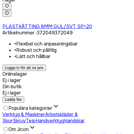
Logga in för att köpa
PLASTKÄTTING 8MM GUL/SVT SP=20
Artikelnummer
:
372049
372049
•
Flexibel och anpassningsbar
•
Robust och pålitlig
•
Lätt och hållbar
Logga in för att se pris
Onlinelager
Ej i lager
Din butik
Ej i lager
Ladda fler
Populära kategorier
Verktyg & Maskiner
Arbetskläder &
Skor
Skruv
Tejp
Handverktyg
Handskar
Om Jicon