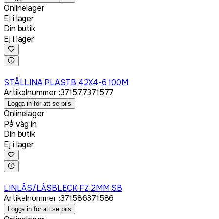
Onlinelager
Ej i lager
Din butik
Ej i lager
Logga in för att köpa
STÅLLINA PLASTB 42X4-6 100M
Artikelnummer
:
371577
371577
Logga in för att se pris
Onlinelager
På väg in
Din butik
Ej i lager
Logga in för att köpa
LINLÅS/LÅSBLECK FZ 2MM SB
Artikelnummer
:
371586
371586
Logga in för att se pris