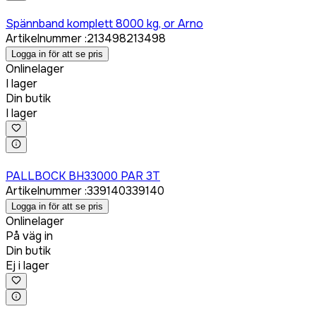
Logga in för att köpa
Spännband komplett 8000 kg, or Arno
Artikelnummer
:
213498
213498
Logga in för att se pris
Onlinelager
I lager
Din butik
I lager
Logga in för att köpa
PALLBOCK BH33000 PAR 3T
Artikelnummer
:
339140
339140
Logga in för att se pris
Onlinelager
På väg in
Din butik
Ej i lager
Logga in för att köpa