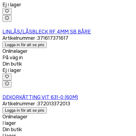
Ej i lager
Logga in för att köpa
LINLÅS/LÅSBLECK RF 4MM SB BÅRE
Artikelnummer
:
371617
371617
Logga in för att se pris
Onlinelager
På väg in
Din butik
Ej i lager
Logga in för att köpa
DEKORKÄTTING VIT 631-0 (60M)
Artikelnummer
:
372013
372013
Logga in för att se pris
Onlinelager
I lager
Din butik
I lager