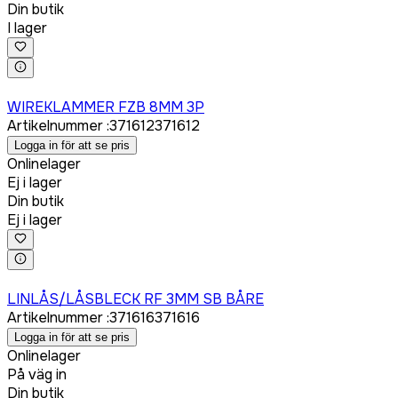
Din butik
I lager
Logga in för att köpa
WIREKLAMMER FZB 8MM 3P
Artikelnummer
:
371612
371612
Logga in för att se pris
Onlinelager
Ej i lager
Din butik
Ej i lager
Logga in för att köpa
LINLÅS/LÅSBLECK RF 3MM SB BÅRE
Artikelnummer
:
371616
371616
Logga in för att se pris
Onlinelager
På väg in
Din butik