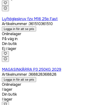
Logga in för att köpa
Lyftögleskruv fzv M16 25p Fast
Artikelnummer
:
361510
361510
Logga in för att se pris
Onlinelager
På väg in
Din butik
Ej i lager
Logga in för att köpa
MAGASINKÄRRA P3 250KG 2029
Artikelnummer
:
368828
368828
Logga in för att se pris
Onlinelager
I lager
Din butik
I lager