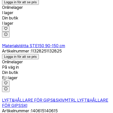
Logga in för att se pris
Onlinelager
I lager
Din butik
I lager
Logga in för att köpa
Materialstötta STE150 90-150 cm
Artikelnummer
:
1132825
1132825
Logga in för att se pris
Onlinelager
På väg in
Din butik
Ej i lager
Logga in för att köpa
LYFT&HÅLLARE FÖR GIPS&SKIVMTRL LYFT&HÅLLARE
FÖR GIPSSKI
Artikelnummer
:
140615
140615