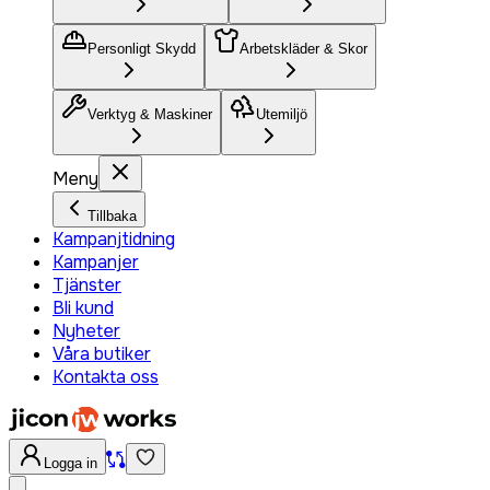
Personligt Skydd
Arbetskläder & Skor
Verktyg & Maskiner
Utemiljö
Meny
Tillbaka
Kampanjtidning
Kampanjer
Tjänster
Bli kund
Nyheter
Våra butiker
Kontakta oss
Logga in