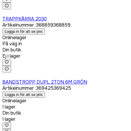
Logga in för att köpa
TRAPPKÄRRA 2030
Artikelnummer
:
368859
368859
Logga in för att se pris
Onlinelager
På väg in
Din butik
Ej i lager
Logga in för att köpa
BANDSTROPP DUPL 2TON 6M GRÖN
Artikelnummer
:
369425
369425
Logga in för att se pris
Onlinelager
I lager
Din butik
I lager