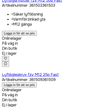
Lyftögla mutter fzv M12 50p Fast
Artikelnummer
:
361503
361503
•
Säker lyftlösning
•
Varmförzinkad yta
•
M12 gänga
Logga in för att se pris
Onlinelager
På väg in
Din butik
Ej i lager
Logga in för att köpa
Lyftögleskruv fzv M12 25p Fast
Artikelnummer
:
361509
361509
Logga in för att se pris
Onlinelager
På väg in
Din butik
Ej i lager