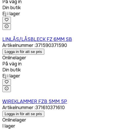
På väg in
Din butik
Ej i lager
Logga in för att köpa
LINLÅS/LÅSBLECK FZ 6MM SB
Artikelnummer
:
371590
371590
Logga in för att se pris
Onlinelager
På väg in
Din butik
Ej i lager
Logga in för att köpa
WIREKLAMMER FZB 5MM 5P
Artikelnummer
:
371610
371610
Logga in för att se pris
Onlinelager
I lager