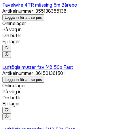
Tavelwire 4TR mässing 5m Bårebo
Artikelnummer
:
355138
355138
Logga in för att se pris
Onlinelager
På väg in
Din butik
Ej i lager
Logga in för att köpa
Lyftögla mutter fzv M8 50p Fast
Artikelnummer
:
361501
361501
Logga in för att se pris
Onlinelager
På väg in
Din butik
Ej i lager
Logga in för att köpa