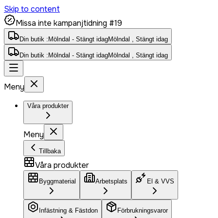
Skip to content
Missa inte kampanjtidning #19
Din butik :
Mölndal - Stängt idag
Mölndal , Stängt idag
Din butik :
Mölndal - Stängt idag
Mölndal , Stängt idag
Meny
Våra produkter
Meny
Tillbaka
Våra produkter
Byggmaterial
Arbetsplats
El & VVS
Infästning & Fästdon
Förbrukningsvaror