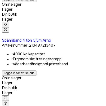
Onlinelager
I lager
Din butik
I lager
Logga in för att köpa
Spännband 4 ton 5,5m Arno
Artikelnummer
:
213497
213497
•
4000 kg kapacitet
•
Ergonomiskt trefingergrepp
•
Väderbeständigt polyesterband
Logga in för att se pris
Onlinelager
I lager
Din butik
I lager