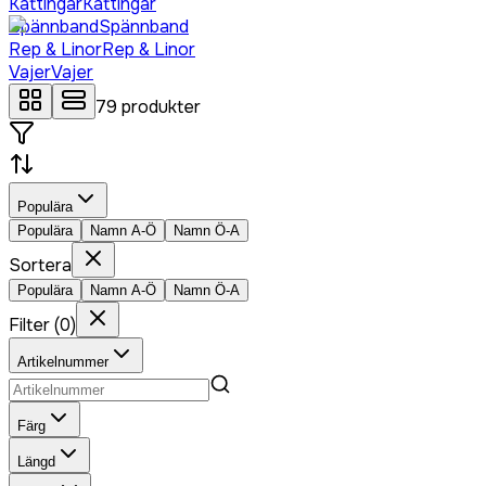
Kättingar
Kättingar
Spännband
Spännband
Rep & Linor
Rep & Linor
Vajer
Vajer
79
produkter
Populära
Populära
Namn A-Ö
Namn Ö-A
Sortera
Populära
Namn A-Ö
Namn Ö-A
Filter
(
0
)
Artikelnummer
Färg
Längd