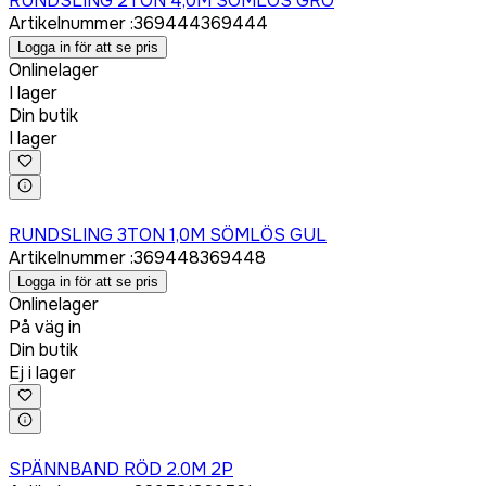
RUNDSLING 2TON 4,0M SÖMLÖS GRÖ
Artikelnummer
:
369444
369444
Logga in för att se pris
Onlinelager
I lager
Din butik
I lager
Logga in för att köpa
RUNDSLING 3TON 1,0M SÖMLÖS GUL
Artikelnummer
:
369448
369448
Logga in för att se pris
Onlinelager
På väg in
Din butik
Ej i lager
Logga in för att köpa
SPÄNNBAND RÖD 2.0M 2P