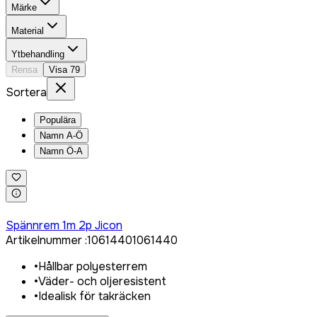
Märke
Material
Ytbehandling
Rensa
Visa
79
Sortera
Populära
Namn A-Ö
Namn Ö-A
Logga in för att köpa
Spännrem 1m 2p Jicon
Artikelnummer
:
1061440
1061440
•
Hållbar polyesterrem
•
Väder- och oljeresistent
•
Idealisk för takräcken