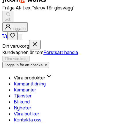
Fråga AI: t.ex. “skruv för gipsvägg”
Sök
Logga in
Din varukorg
Kundvagnen är tom
Forstsätt handla
Töm varukorg
Logga in för att checka ut
Våra produkter
Kampanjtidning
Kampanjer
Tjänster
Bli kund
Nyheter
Våra butiker
Kontakta oss