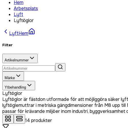
Hem
Arbetsplats
Lyft
Lyftöglor
Lyft
Hem
Filter
Artikelnummer
Märke
Ytbehandling
Lyftöglor
Lyftöglor är fästdon utformade för att möjliggöra säker lyf
lyftöglemuttrar i metriska gängdimensioner från M8 upp till
passar för krävande miljöer inom industri, byggverksamhet 
14
produkter