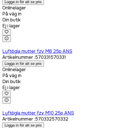
Logga in för att se pris
Onlinelager
På väg in
Din butik
Ej i lager
Logga in för att köpa
Lyftögla mutter fzv M8 25p ANS
Artikelnummer
:
570331
570331
Logga in för att se pris
Onlinelager
På väg in
Din butik
Ej i lager
Logga in för att köpa
Lyftögla mutter fzv M10 25p ANS
Artikelnummer
:
570332
570332
Logga in för att se pris