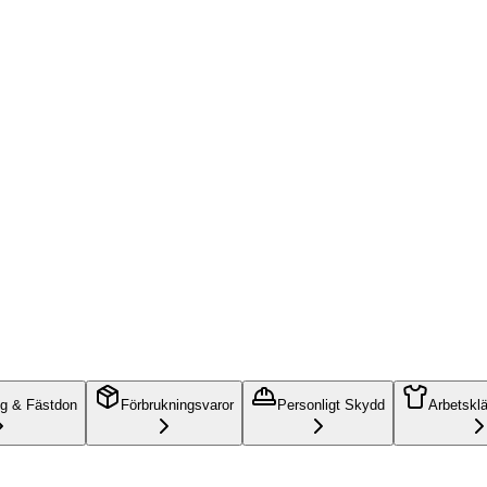
ng & Fästdon
Förbrukningsvaror
Personligt Skydd
Arbetskl