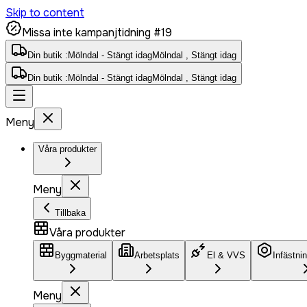
Skip to content
Missa inte kampanjtidning #19
Din butik :
Mölndal - Stängt idag
Mölndal , Stängt idag
Din butik :
Mölndal - Stängt idag
Mölndal , Stängt idag
Meny
Våra produkter
Meny
Tillbaka
Våra produkter
Byggmaterial
Arbetsplats
El & VVS
Infästni
Meny