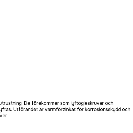
yftutrustning. De förekommer som lyftögleskruvar och
 lyftas. Utförandet är varmförzinkat för korrosionsskydd och
över