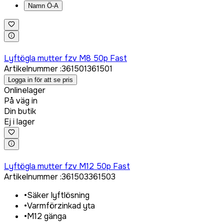
Namn Ö-A
Logga in för att köpa
Lyftögla mutter fzv M8 50p Fast
Artikelnummer
:
361501
361501
Logga in för att se pris
Onlinelager
På väg in
Din butik
Ej i lager
Logga in för att köpa
Lyftögla mutter fzv M12 50p Fast
Artikelnummer
:
361503
361503
•
Säker lyftlösning
•
Varmförzinkad yta
•
M12 gänga