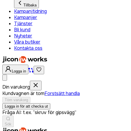
Tillbaka
Kampanjtidning
Kampanjer
Tjänster
Bli kund
Nyheter
Våra butiker
Kontakta oss
Logga in
Din varukorg
Kundvagnen är tom
Forstsätt handla
Töm varukorg
Logga in för att checka ut
Fråga AI: t.ex. “skruv för gipsvägg”
Sök