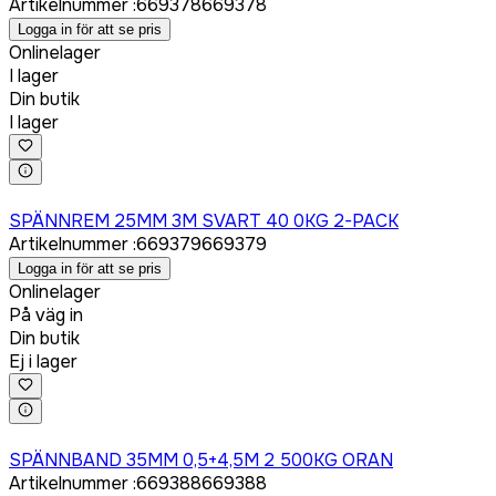
Artikelnummer
:
669378
669378
Logga in för att se pris
Onlinelager
I lager
Din butik
I lager
Logga in för att köpa
SPÄNNREM 25MM 3M SVART 40 0KG 2-PACK
Artikelnummer
:
669379
669379
Logga in för att se pris
Onlinelager
På väg in
Din butik
Ej i lager
Logga in för att köpa
SPÄNNBAND 35MM 0,5+4,5M 2 500KG ORAN
Artikelnummer
:
669388
669388