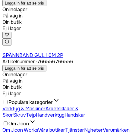
Logga in för att se pris
Onlinelager
På väg in
Din butik
Ej i lager
Logga in för att köpa
SPÄNNBAND GUL 1.0M 2P
Artikelnummer
:
766556
766556
Logga in för att se pris
Onlinelager
På väg in
Din butik
Ej i lager
Populära kategorier
Verktyg & Maskiner
Arbetskläder &
Skor
Skruv
Tejp
Handverktyg
Handskar
Om Jicon
Om Jicon Works
Våra butiker
Tjänster
Nyheter
Varumärken