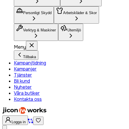
Personligt Skydd
Arbetskläder & Skor
Verktyg & Maskiner
Utemiljö
Meny
Tillbaka
Kampanjtidning
Kampanjer
Tjänster
Bli kund
Nyheter
Våra butiker
Kontakta oss
Logga in