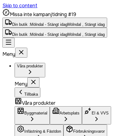
Skip to content
Missa inte kampanjtidning #19
Din butik :
Mölndal - Stängt idag
Mölndal , Stängt idag
Din butik :
Mölndal - Stängt idag
Mölndal , Stängt idag
Meny
Våra produkter
Meny
Tillbaka
Våra produkter
Byggmaterial
Arbetsplats
El & VVS
Infästning & Fästdon
Förbrukningsvaror