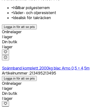
•
Hållbar polyesterrem
•
Väder- och oljeresistent
•
Idealisk för takräcken
Logga in för att se pris
Onlinelager
I lager
Din butik
I lager
Logga in för att köpa
Spännband komplett 2000kg blac Arno 0,5 + 4,5m
Artikelnummer
:
213495
213495
Logga in för att se pris
Onlinelager
I lager
Din butik
I lager