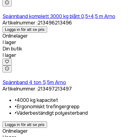
Logga in för att köpa
Spännband komplett 3000 kg blått 0,5+4,5 m Arno
Artikelnummer
:
213496
213496
Logga in för att se pris
Onlinelager
I lager
Din butik
I lager
Logga in för att köpa
Spännband 4 ton 5,5m Arno
Artikelnummer
:
213497
213497
•
4000 kg kapacitet
•
Ergonomiskt trefingergrepp
•
Väderbeständigt polyesterband
Logga in för att se pris
Onlinelager