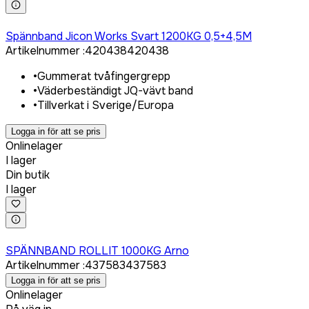
Logga in för att köpa
Spännband Jicon Works Svart 1200KG 0,5+4,5M
Artikelnummer
:
420438
420438
•
Gummerat tvåfingergrepp
•
Väderbeständigt JQ-vävt band
•
Tillverkat i Sverige/Europa
Logga in för att se pris
Onlinelager
I lager
Din butik
I lager
Logga in för att köpa
SPÄNNBAND ROLLIT 1000KG Arno
Artikelnummer
:
437583
437583
Logga in för att se pris
Onlinelager