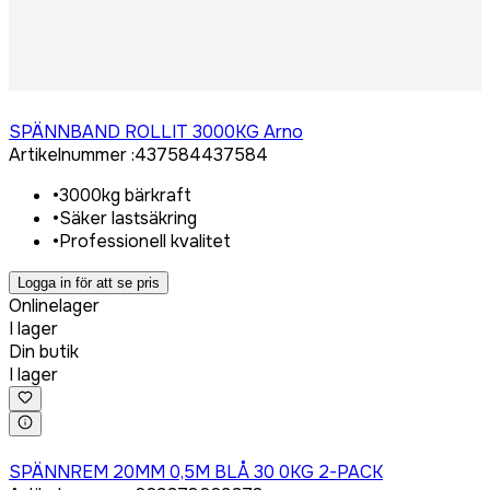
Logga in för att köpa
SPÄNNBAND ROLLIT 3000KG Arno
Artikelnummer
:
437584
437584
•
3000kg bärkraft
•
Säker lastsäkring
•
Professionell kvalitet
Logga in för att se pris
Onlinelager
I lager
Din butik
I lager
Logga in för att köpa
SPÄNNREM 20MM 0,5M BLÅ 30 0KG 2-PACK