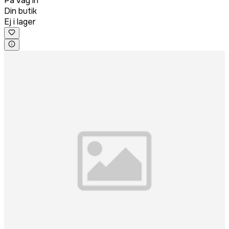
På väg in
Din butik
Ej i lager