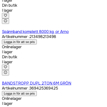
I lager
Din butik
I lager
Logga in för att köpa
Spännband komplett 8000 kg, or Arno
Artikelnummer
:
213498
213498
Logga in för att se pris
Onlinelager
I lager
Din butik
I lager
Logga in för att köpa
BANDSTROPP DUPL 2TON 6M GRÖN
Artikelnummer
:
369425
369425
Logga in för att se pris
Onlinelager
I lager