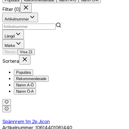
Populära
Rekommenderade
Namn A-Ö
Namn Ö-A
Filter
(
0
)
Artikelnummer
Längd
Märke
Rensa
Visa
21
Sortera
Populära
Rekommenderade
Namn A-Ö
Namn Ö-A
Logga in för att köpa
Spännrem 1m 2p Jicon
Artikelnummer
:
1061440
1061440