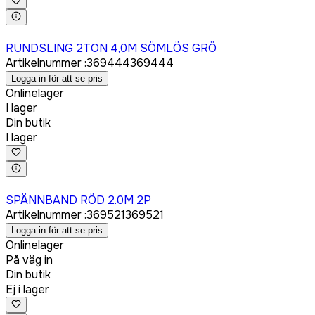
Logga in för att köpa
RUNDSLING 2TON 4,0M SÖMLÖS GRÖ
Artikelnummer
:
369444
369444
Logga in för att se pris
Onlinelager
I lager
Din butik
I lager
Logga in för att köpa
SPÄNNBAND RÖD 2.0M 2P
Artikelnummer
:
369521
369521
Logga in för att se pris
Onlinelager
På väg in
Din butik
Ej i lager