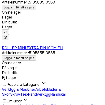
Artikelnummer
:
510589
510589
Logga in för att se pris
Onlinelager
I lager
Din butik
I lager
Logga in för att köpa
ROLLER MINI EXTRA FIN 10CM ELI
Artikelnummer
:
510585
510585
Logga in för att se pris
Onlinelager
På väg in
Din butik
Ej i lager
Populära kategorier
Verktyg & Maskiner
Arbetskläder &
Skor
Skruv
Tejp
Handverktyg
Handskar
Om Jicon