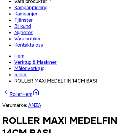
Våra produkter
Kampanjtidning
Kampanjer
Tjänster
Bli kund
Nyheter
Våra butiker
Kontakta oss
Hem
Verktyg & Maskiner
Måleriverktyg
Roller
ROLLER MAXI MEDELFIN 14CM BASI
Roller
Hem
Varumärke
:
ANZA
ROLLER MAXI MEDELFIN
14CM BASI