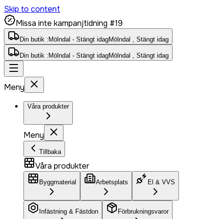
Skip to content
Missa inte kampanjtidning #19
Din butik :
Mölndal - Stängt idag
Mölndal , Stängt idag
Din butik :
Mölndal - Stängt idag
Mölndal , Stängt idag
Meny
Våra produkter
Meny
Tillbaka
Våra produkter
Byggmaterial
Arbetsplats
El & VVS
Infästning & Fästdon
Förbrukningsvaror