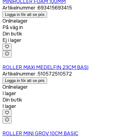
MINIROLLER FOAM 100MM
Artikelnummer
:
693415
693415
Logga in för att se pris
Onlinelager
På väg in
Din butik
Ej i lager
Logga in för att köpa
ROLLER MAXI MEDELFIN 23CM BASI
Artikelnummer
:
510572
510572
Logga in för att se pris
Onlinelager
I lager
Din butik
I lager
Logga in för att köpa
ROLLER MINI GROV 10CM BASIC