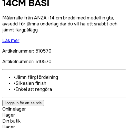
14CM BASI
Målarrulle från ANZA i 14 cm bredd med medelfin yta,
avsedd för jämna underlag där du vill ha ett snabbt och
jämnt färgpålägg.
Läs mer
Artikelnummer
:
510570
Artikelnummer
:
510570
•
Jämn färgfördelning
•
Silkeslen finish
•
Enkel att rengöra
Logga in för att se pris
Onlinelager
I lager
Din butik
I lager