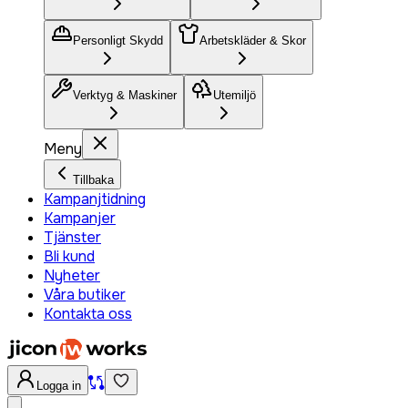
Personligt Skydd
Arbetskläder & Skor
Verktyg & Maskiner
Utemiljö
Meny
Tillbaka
Kampanjtidning
Kampanjer
Tjänster
Bli kund
Nyheter
Våra butiker
Kontakta oss
Logga in