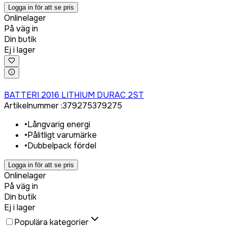
Logga in för att se pris
Onlinelager
På väg in
Din butik
Ej i lager
Logga in för att köpa
BATTERI 2016 LITHIUM DURAC 2ST
Artikelnummer
:
379275
379275
•
Långvarig energi
•
Pålitligt varumärke
•
Dubbelpack fördel
Logga in för att se pris
Onlinelager
På väg in
Din butik
Ej i lager
Populära kategorier