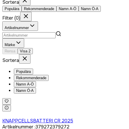
Sortera
Populära
Rekommenderade
Namn A-Ö
Namn Ö-A
Filter
(
0
)
Artikelnummer
Märke
Rensa
Visa
2
Sortera
Populära
Rekommenderade
Namn A-Ö
Namn Ö-A
Logga in för att köpa
KNAPPCELLSBATTERI CR 2025
Artikelnummer
:
379272
379272