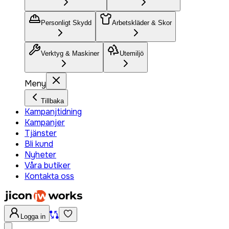
Personligt Skydd
Arbetskläder & Skor
Verktyg & Maskiner
Utemiljö
Meny
Tillbaka
Kampanjtidning
Kampanjer
Tjänster
Bli kund
Nyheter
Våra butiker
Kontakta oss
Logga in