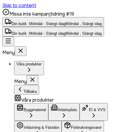
Skip to content
Missa inte kampanjtidning #19
Din butik :
Mölndal - Stängt idag
Mölndal , Stängt idag
Din butik :
Mölndal - Stängt idag
Mölndal , Stängt idag
Meny
Våra produkter
Meny
Tillbaka
Våra produkter
Byggmaterial
Arbetsplats
El & VVS
Infästning & Fästdon
Förbrukningsvaror