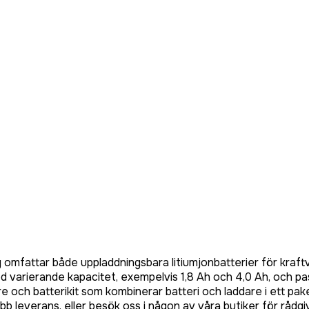
 omfattar både uppladdningsbara litiumjonbatterier för kraft
d varierande kapacitet, exempelvis 1,8 Ah och 4,0 Ah, och pas
e och batterikit som kombinerar batteri och laddare i ett paket
b leverans, eller besök oss i någon av våra butiker för rådgi