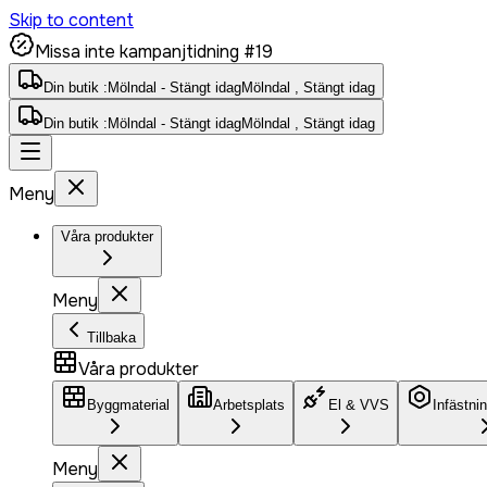
Skip to content
Missa inte kampanjtidning #19
Din butik :
Mölndal - Stängt idag
Mölndal , Stängt idag
Din butik :
Mölndal - Stängt idag
Mölndal , Stängt idag
Meny
Våra produkter
Meny
Tillbaka
Våra produkter
Byggmaterial
Arbetsplats
El & VVS
Infästni
Meny