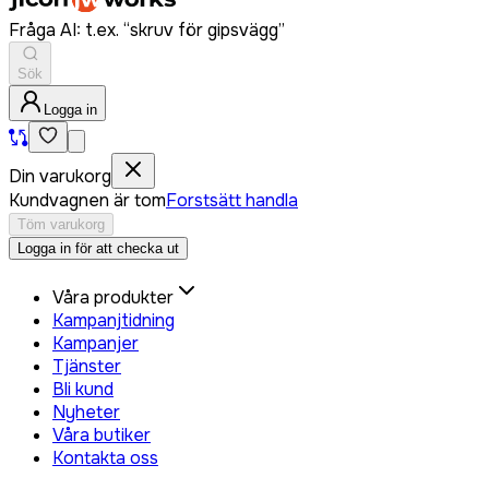
Fråga AI: t.ex. “skruv för gipsvägg”
Sök
Logga in
Din varukorg
Kundvagnen är tom
Forstsätt handla
Töm varukorg
Logga in för att checka ut
Våra produkter
Kampanjtidning
Kampanjer
Tjänster
Bli kund
Nyheter
Våra butiker
Kontakta oss