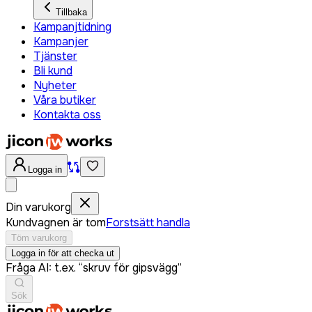
Tillbaka
Kampanjtidning
Kampanjer
Tjänster
Bli kund
Nyheter
Våra butiker
Kontakta oss
Logga in
Din varukorg
Kundvagnen är tom
Forstsätt handla
Töm varukorg
Logga in för att checka ut
Fråga AI: t.ex. “skruv för gipsvägg”
Sök