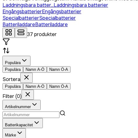
Laddningsbara batter...
Laddningsbara batterier
Engångsbatterier
Engångsbatterier
Specialbatterier
Specialbatterier
Batteriladdare
Batteriladdare
37
produkter
Populära
Populära
Namn A-Ö
Namn Ö-A
Sortera
Populära
Namn A-Ö
Namn Ö-A
Filter
(
0
)
Artikelnummer
Batterikapacitet
Märke