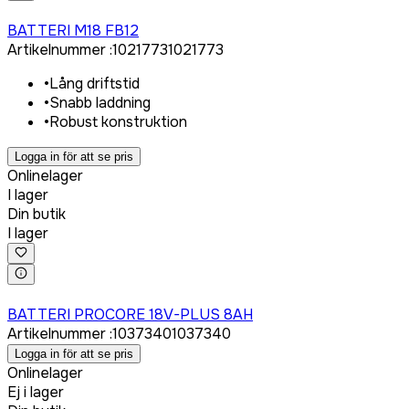
Logga in för att köpa
BATTERI M18 FB12
Artikelnummer
:
1021773
1021773
•
Lång driftstid
•
Snabb laddning
•
Robust konstruktion
Logga in för att se pris
Onlinelager
I lager
Din butik
I lager
Logga in för att köpa
BATTERI PROCORE 18V-PLUS 8AH
Artikelnummer
:
1037340
1037340
Logga in för att se pris
Onlinelager
Ej i lager