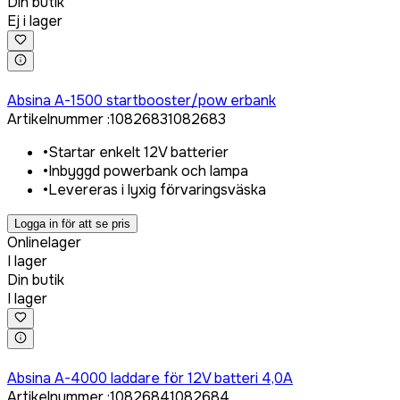
Din butik
Ej i lager
Logga in för att köpa
Absina A-1500 startbooster/pow erbank
Artikelnummer
:
1082683
1082683
•
Startar enkelt 12V batterier
•
Inbyggd powerbank och lampa
•
Levereras i lyxig förvaringsväska
Logga in för att se pris
Onlinelager
I lager
Din butik
I lager
Logga in för att köpa
Absina A-4000 laddare för 12V batteri 4,0A
Artikelnummer
:
1082684
1082684