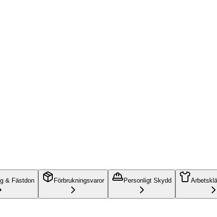
ng & Fästdon
Förbrukningsvaror
Personligt Skydd
Arbetskl