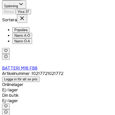
Spänning
Rensa
Visa
37
Sortera
Populära
Namn A-Ö
Namn Ö-A
Logga in för att köpa
BATTERI M18 FB8
Artikelnummer
:
1021772
1021772
Logga in för att se pris
Onlinelager
Ej i lager
Din butik
Ej i lager