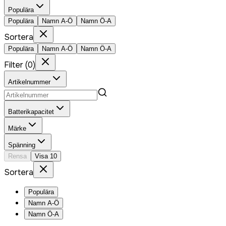
Populära
Populära
Namn A-Ö
Namn Ö-A
Sortera
Populära
Namn A-Ö
Namn Ö-A
Filter
(
0
)
Artikelnummer
Batterikapacitet
Märke
Spänning
Rensa
Visa
10
Sortera
Populära
Namn A-Ö
Namn Ö-A