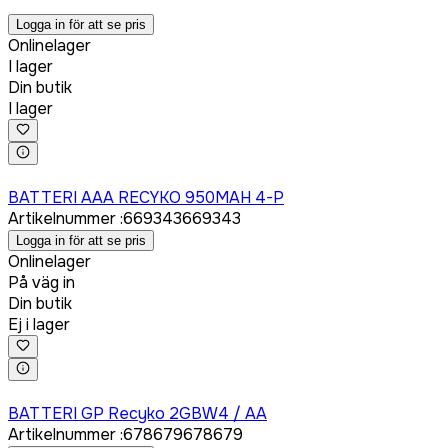
Logga in för att se pris
Onlinelager
I lager
Din butik
I lager
Logga in för att köpa
BATTERI AAA RECYKO 950MAH 4-P
Artikelnummer
:
669343
669343
Logga in för att se pris
Onlinelager
På väg in
Din butik
Ej i lager
Logga in för att köpa
BATTERI GP Recyko 2GBW4 / AA
Artikelnummer
:
678679
678679