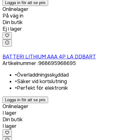
Logga in för att se pris
Onlinelager
På väg in
Din butik
Ej i lager
Logga in för att köpa
BATTERI LITHIUM AAA 4P LA DDBART
Artikelnummer
:
968695
968695
•
Överladdningsskyddad
•
Säker vid kortslutning
•
Perfekt för elektronik
Logga in för att se pris
Onlinelager
I lager
Din butik
I lager