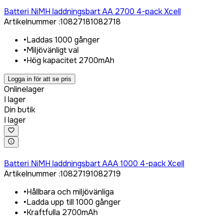
Logga in för att köpa
Batteri NiMH laddningsbart AA 2700 4-pack Xcell
Artikelnummer
:
1082718
1082718
•
Laddas 1000 gånger
•
Miljövänligt val
•
Hög kapacitet 2700mAh
Logga in för att se pris
Onlinelager
I lager
Din butik
I lager
Logga in för att köpa
Batteri NiMH laddningsbart AAA 1000 4-pack Xcell
Artikelnummer
:
1082719
1082719
•
Hållbara och miljövänliga
•
Ladda upp till 1000 gånger
•
Kraftfulla 2700mAh