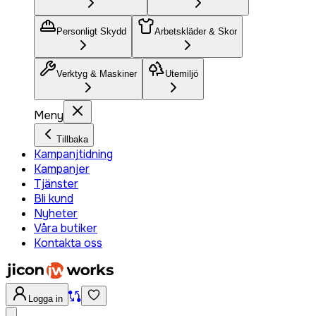
Personligt Skydd
Arbetskläder & Skor
Verktyg & Maskiner
Utemiljö
Meny
Tillbaka
Kampanjtidning
Kampanjer
Tjänster
Bli kund
Nyheter
Våra butiker
Kontakta oss
Logga in