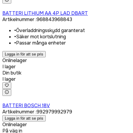
Logga in för att köpa
BATTERI LITHIUM AA 4P LAD DBART
Artikelnummer
:
968843
968843
•
Överladdningsskydd garanterat
•
Säker mot kortslutning
•
Passar många enheter
Logga in för att se pris
Onlinelager
I lager
Din butik
I lager
Logga in för att köpa
BATTERI BOSCH 18V
Artikelnummer
:
992979
992979
Logga in för att se pris
Onlinelager
På väg in