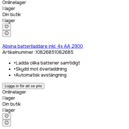
Onlinelager
I lager
Din butik
I lager
Logga in för att köpa
Absina batteriladdare inkl. 4x AA 2900
Artikelnummer
:
1082685
1082685
•
Ladda olika batterier samtidigt
•
Skydd mot överladdning
•
Automatisk avstängning
Logga in för att se pris
Onlinelager
I lager
Din butik
I lager