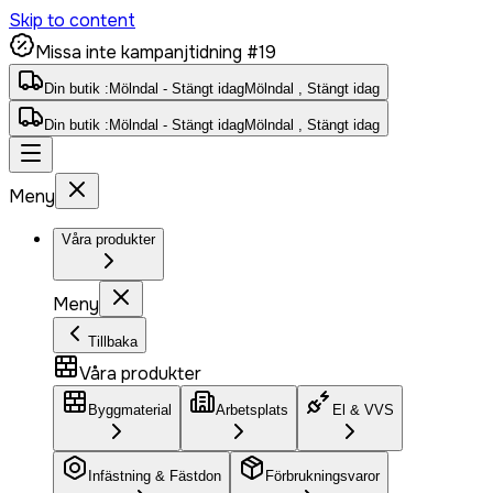
Skip to content
Missa inte kampanjtidning #19
Din butik :
Mölndal - Stängt idag
Mölndal , Stängt idag
Din butik :
Mölndal - Stängt idag
Mölndal , Stängt idag
Meny
Våra produkter
Meny
Tillbaka
Våra produkter
Byggmaterial
Arbetsplats
El & VVS
Infästning & Fästdon
Förbrukningsvaror