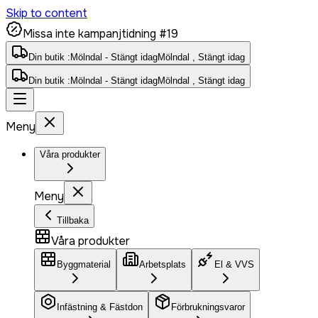
Skip to content
Missa inte kampanjtidning #19
Din butik :
Mölndal - Stängt idag
Mölndal , Stängt idag
Din butik :
Mölndal - Stängt idag
Mölndal , Stängt idag
Meny
Våra produkter
Meny
Tillbaka
Våra produkter
Byggmaterial
Arbetsplats
El & VVS
Infästning & Fästdon
Förbrukningsvaror