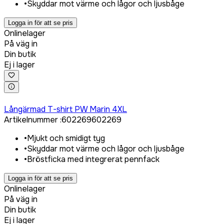
•
Skyddar mot värme och lågor och ljusbåge
Logga in för att se pris
Onlinelager
På väg in
Din butik
Ej i lager
Logga in för att köpa
Långärmad T-shirt PW Marin 4XL
Artikelnummer
:
602269
602269
•
Mjukt och smidigt tyg
•
Skyddar mot värme och lågor och ljusbåge
•
Bröstficka med integrerat pennfack
Logga in för att se pris
Onlinelager
På väg in
Din butik
Ej i lager