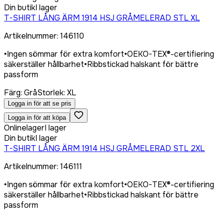
Din butik
I lager
T-SHIRT LÅNG ÄRM 1914 HSJ GRÅMELERAD STL XL
Artikelnummer
:
146110
•
Ingen sömmar för extra komfort
•
OEKO-TEX®-certifiering
säkerställer hållbarhet
•
Ribbstickad halskant för bättre
passform
Färg
:
Grå
Storlek
:
XL
Logga in för att se pris
Logga in för att köpa
Onlinelager
I lager
Din butik
I lager
T-SHIRT LÅNG ÄRM 1914 HSJ GRÅMELERAD STL 2XL
Artikelnummer
:
146111
•
Ingen sömmar för extra komfort
•
OEKO-TEX®-certifiering
säkerställer hållbarhet
•
Ribbstickad halskant för bättre
passform