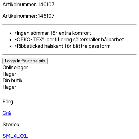
Artikelnummer
:
146107
Artikelnummer
:
146107
•
Ingen sömmar för extra komfort
•
OEKO-TEX®-certifiering säkerställer hållbarhet
•
Ribbstickad halskant för bättre passform
Logga in för att se pris
Onlinelager
I lager
Din butik
I lager
Färg
Grå
Storlek
S
M
L
XL
XXL