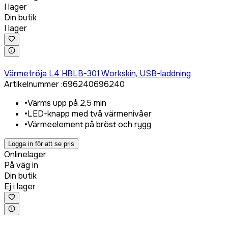
I lager
Din butik
I lager
Logga in för att köpa
Värmetröja L4 HBLB-301 Workskin, USB-laddning
Artikelnummer
:
696240
696240
•
Värms upp på 2,5 min
•
LED-knapp med två värmenivåer
•
Värmeelement på bröst och rygg
Logga in för att se pris
Onlinelager
På väg in
Din butik
Ej i lager
Logga in för att köpa