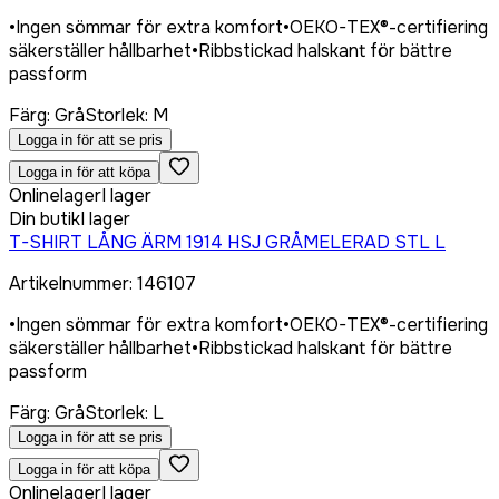
•
Ingen sömmar för extra komfort
•
OEKO-TEX®-certifiering
säkerställer hållbarhet
•
Ribbstickad halskant för bättre
passform
Färg
:
Grå
Storlek
:
M
Logga in för att se pris
Logga in för att köpa
Onlinelager
I lager
Din butik
I lager
T-SHIRT LÅNG ÄRM 1914 HSJ GRÅMELERAD STL L
Artikelnummer
:
146107
•
Ingen sömmar för extra komfort
•
OEKO-TEX®-certifiering
säkerställer hållbarhet
•
Ribbstickad halskant för bättre
passform
Färg
:
Grå
Storlek
:
L
Logga in för att se pris
Logga in för att köpa
Onlinelager
I lager