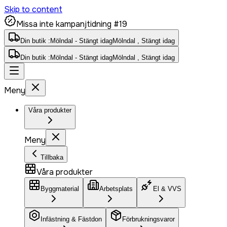
Skip to content
Missa inte kampanjtidning #19
Din butik :
Mölndal - Stängt idag
Mölndal , Stängt idag
Din butik :
Mölndal - Stängt idag
Mölndal , Stängt idag
Meny
Våra produkter
Meny
Tillbaka
Våra produkter
Byggmaterial
Arbetsplats
El & VVS
Infästning & Fästdon
Förbrukningsvaror