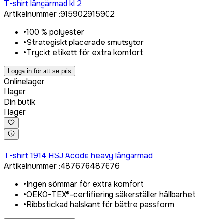
T-shirt långärmad kl 2
Artikelnummer
:
915902
915902
•
100 % polyester
•
Strategiskt placerade smutsytor
•
Tryckt etikett för extra komfort
Logga in för att se pris
Onlinelager
I lager
Din butik
I lager
Logga in för att köpa
T-shirt 1914 HSJ Acode heavy långärmad
Artikelnummer
:
487676
487676
•
Ingen sömmar för extra komfort
•
OEKO-TEX®-certifiering säkerställer hållbarhet
•
Ribbstickad halskant för bättre passform