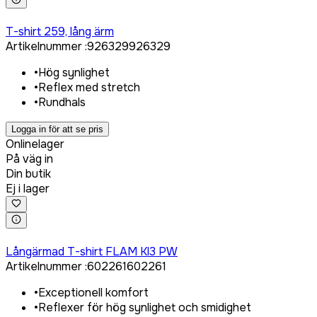
Logga in för att köpa
T-shirt 259, lång ärm
Artikelnummer
:
926329
926329
•
Hög synlighet
•
Reflex med stretch
•
Rundhals
Logga in för att se pris
Onlinelager
På väg in
Din butik
Ej i lager
Logga in för att köpa
Långärmad T-shirt FLAM Kl3 PW
Artikelnummer
:
602261
602261
•
Exceptionell komfort
•
Reflexer för hög synlighet och smidighet