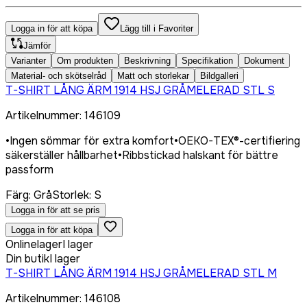
Logga in för att köpa
Lägg till i Favoriter
Jämför
Varianter
Om produkten
Beskrivning
Specifikation
Dokument
Material- och skötselråd
Matt och storlekar
Bildgalleri
T-SHIRT LÅNG ÄRM 1914 HSJ GRÅMELERAD STL S
Artikelnummer
:
146109
•
Ingen sömmar för extra komfort
•
OEKO-TEX®-certifiering
säkerställer hållbarhet
•
Ribbstickad halskant för bättre
passform
Färg
:
Grå
Storlek
:
S
Logga in för att se pris
Logga in för att köpa
Onlinelager
I lager
Din butik
I lager
T-SHIRT LÅNG ÄRM 1914 HSJ GRÅMELERAD STL M
Artikelnummer
:
146108