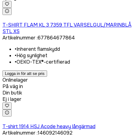
Logga in för att köpa
T-SHIRT FLAM KL 3 7359 TFL VARSELGUL/MARINBLÅ
STL XS
Artikelnummer
:
677864
677864
•
Inherent flamskydd
•
Hög synlighet
•
OEKO-TEX®-certifierad
Logga in för att se pris
Onlinelager
På väg in
Din butik
Ej i lager
Logga in för att köpa
T-shirt 1914 HSJ Acode heavy långärmad
Artikelnummer
:
146092
146092