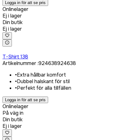
Logga in för att se pris
Onlinelager
Ej i lager
Din butik
Ej i lager
Logga in för att köpa
T-Shirt 138
Artikelnummer
:
924638
924638
•
Extra hållbar komfort
•
Dubbel halskant för stil
•
Perfekt för alla tillfällen
Logga in för att se pris
Onlinelager
På väg in
Din butik
Ej i lager