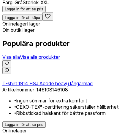
Färg
:
Grå
Storlek
:
XXL
Logga in för att se pris
Logga in för att köpa
Onlinelager
I lager
Din butik
I lager
Populära produkter
Visa alla
Visa alla produkter
Logga in för att köpa
T-shirt 1914 HSJ Acode heavy långärmad
Artikelnummer
:
146108
146108
•
Ingen sömmar för extra komfort
•
OEKO-TEX®-certifiering säkerställer hållbarhet
•
Ribbstickad halskant för bättre passform
Logga in för att se pris
Onlinelager