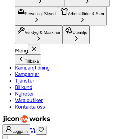
Personligt Skydd
Arbetskläder & Skor
Verktyg & Maskiner
Utemiljö
Meny
Tillbaka
Kampanjtidning
Kampanjer
Tjänster
Bli kund
Nyheter
Våra butiker
Kontakta oss
Logga in