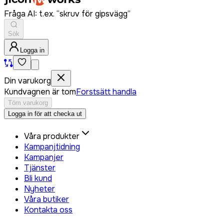
Fråga AI: t.ex. “skruv för gipsvägg”
Sök
Logga in
Din varukorg
Kundvagnen är tom
Forstsätt handla
Töm varukorg
Logga in för att checka ut
Våra produkter
Kampanjtidning
Kampanjer
Tjänster
Bli kund
Nyheter
Våra butiker
Kontakta oss