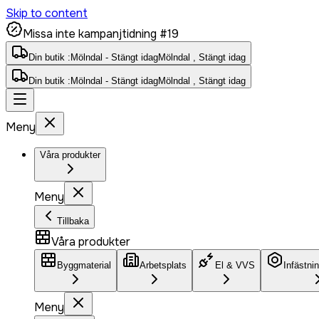
Skip to content
Missa inte kampanjtidning #19
Din butik :
Mölndal - Stängt idag
Mölndal , Stängt idag
Din butik :
Mölndal - Stängt idag
Mölndal , Stängt idag
Meny
Våra produkter
Meny
Tillbaka
Våra produkter
Byggmaterial
Arbetsplats
El & VVS
Infästni
Meny