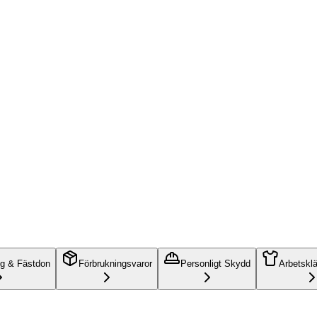
ng & Fästdon
Förbrukningsvaror
Personligt Skydd
Arbetskl