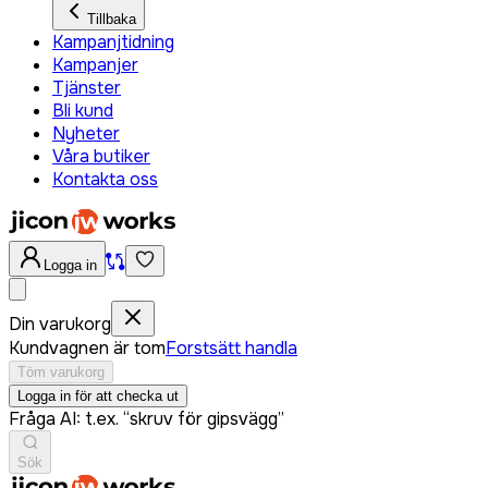
Tillbaka
Kampanjtidning
Kampanjer
Tjänster
Bli kund
Nyheter
Våra butiker
Kontakta oss
Logga in
Din varukorg
Kundvagnen är tom
Forstsätt handla
Töm varukorg
Logga in för att checka ut
Fråga AI: t.ex. “skruv för gipsvägg”
Sök