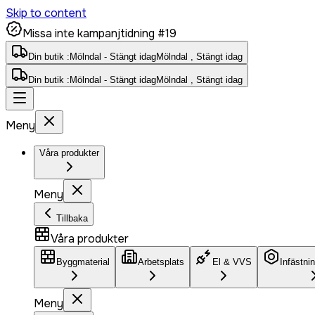
Skip to content
Missa inte kampanjtidning #19
Din butik :
Mölndal - Stängt idag
Mölndal , Stängt idag
Din butik :
Mölndal - Stängt idag
Mölndal , Stängt idag
Meny
Våra produkter
Meny
Tillbaka
Våra produkter
Byggmaterial
Arbetsplats
El & VVS
Infästni
Meny