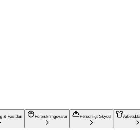
ng & Fästdon
Förbrukningsvaror
Personligt Skydd
Arbetskl