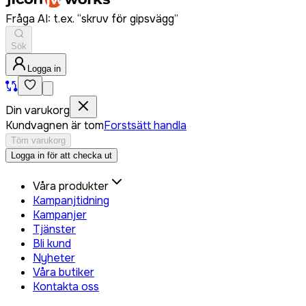
Fråga AI: t.ex. “skruv för gipsvägg”
Sök
Logga in
Din varukorg
Kundvagnen är tom
Forstsätt handla
Töm varukorg
Logga in för att checka ut
Våra produkter
Kampanjtidning
Kampanjer
Tjänster
Bli kund
Nyheter
Våra butiker
Kontakta oss