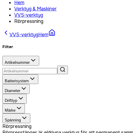
Hem
Verktyg & Maskiner
VVS-verktyg
Rörpressning
VVS-verktyg
Hem
Filter
Artikelnummer
Batterisystem
Diameter
Drifttyp
Märke
Spänning
Rörpressning
Rörpresstänger är eldrivna verktyg för att permanent samma