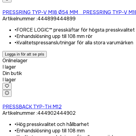
Logga in för att köpa
PRESSRING TYP-V M18 Ø54 MM PRESSRING TYP-V M
Artikelnummer
:
444899
444899
•
FORCE LOGIC™ presskäftar för högsta presskvalitet
•
Enhandslösning upp till 108 mm rör
•
Kvalitetspressanslutningar för alla stora varumärken
Logga in för att se pris
Onlinelager
I lager
Din butik
I lager
Logga in för att köpa
PRESSBACK TYP-TH M12
Artikelnummer
:
444902
444902
•
Hög presskvalitet och hållbarhet
•
Enhandslösning upp till 108 mm