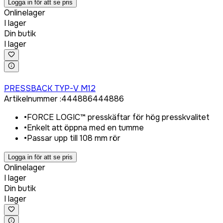
Logga in för att se pris
Onlinelager
I lager
Din butik
I lager
Logga in för att köpa
PRESSBACK TYP-V M12
Artikelnummer
:
444886
444886
•
FORCE LOGIC™ presskäftar för hög presskvalitet
•
Enkelt att öppna med en tumme
•
Passar upp till 108 mm rör
Logga in för att se pris
Onlinelager
I lager
Din butik
I lager