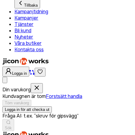
Tillbaka
Kampanjtidning
Kampanjer
Tjänster
Bli kund
Nyheter
Våra butiker
Kontakta oss
Logga in
Din varukorg
Kundvagnen är tom
Forstsätt handla
Töm varukorg
Logga in för att checka ut
Fråga AI: t.ex. “skruv för gipsvägg”
Sök