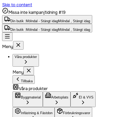
Skip to content
Missa inte kampanjtidning #19
Din butik :
Mölndal - Stängt idag
Mölndal , Stängt idag
Din butik :
Mölndal - Stängt idag
Mölndal , Stängt idag
Meny
Våra produkter
Meny
Tillbaka
Våra produkter
Byggmaterial
Arbetsplats
El & VVS
Infästning & Fästdon
Förbrukningsvaror