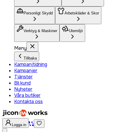
Personligt Skydd
Arbetskläder & Skor
Verktyg & Maskiner
Utemiljö
Meny
Tillbaka
Kampanjtidning
Kampanjer
Tjänster
Bli kund
Nyheter
Våra butiker
Kontakta oss
Logga in