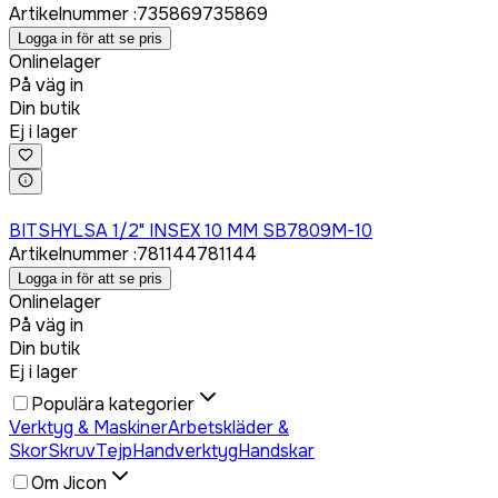
Artikelnummer
:
735869
735869
Logga in för att se pris
Onlinelager
På väg in
Din butik
Ej i lager
Logga in för att köpa
BITSHYLSA 1/2" INSEX 10 MM SB7809M-10
Artikelnummer
:
781144
781144
Logga in för att se pris
Onlinelager
På väg in
Din butik
Ej i lager
Populära kategorier
Verktyg & Maskiner
Arbetskläder &
Skor
Skruv
Tejp
Handverktyg
Handskar
Om Jicon