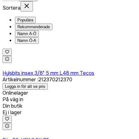
Sortera
Populära
Rekommenderade
Namn A-Ö
Namn Ö-A
Logga in för att köpa
Hylsbits insex 3/8" 5 mm L48 mm Tecos
Artikelnummer
:
212370
212370
Logga in för att se pris
Onlinelager
På väg in
Din butik
Ej i lager
Logga in för att köpa