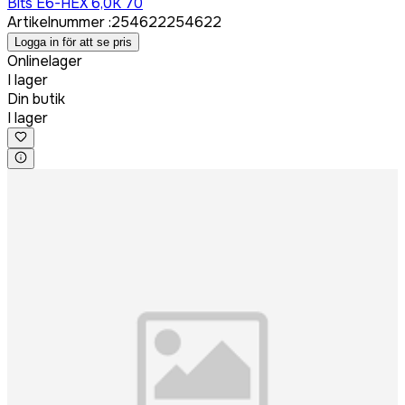
Bits E6-HEX 6,0K 70
Artikelnummer
:
254622
254622
Logga in för att se pris
Onlinelager
I lager
Din butik
I lager