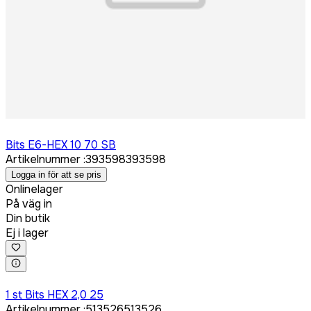
Logga in för att köpa
Bits E6-HEX 10 70 SB
Artikelnummer
:
393598
393598
Logga in för att se pris
Onlinelager
På väg in
Din butik
Ej i lager
Logga in för att köpa
1 st Bits HEX 2,0 25
Artikelnummer
:
513526
513526