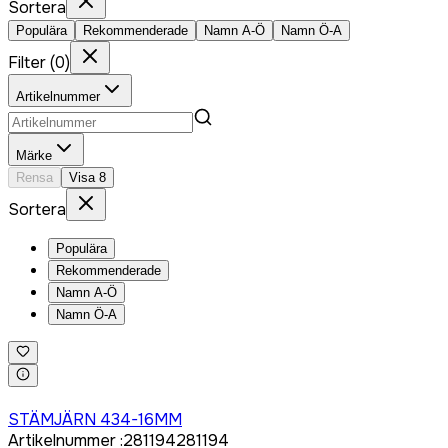
Sortera
Populära
Rekommenderade
Namn A-Ö
Namn Ö-A
Filter
(
0
)
Artikelnummer
Märke
Rensa
Visa
8
Sortera
Populära
Rekommenderade
Namn A-Ö
Namn Ö-A
Logga in för att köpa
STÄMJÄRN 434-16MM
Artikelnummer
:
281194
281194