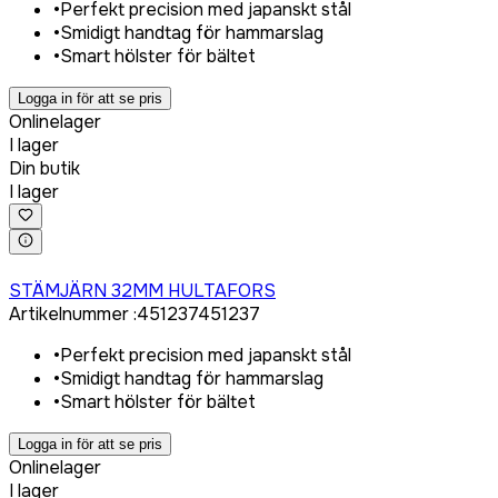
•
Perfekt precision med japanskt stål
•
Smidigt handtag för hammarslag
•
Smart hölster för bältet
Logga in för att se pris
Onlinelager
I lager
Din butik
I lager
Logga in för att köpa
STÄMJÄRN 32MM HULTAFORS
Artikelnummer
:
451237
451237
•
Perfekt precision med japanskt stål
•
Smidigt handtag för hammarslag
•
Smart hölster för bältet
Logga in för att se pris
Onlinelager
I lager