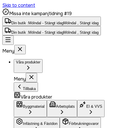
Skip to content
Missa inte kampanjtidning #19
Din butik :
Mölndal - Stängt idag
Mölndal , Stängt idag
Din butik :
Mölndal - Stängt idag
Mölndal , Stängt idag
Meny
Våra produkter
Meny
Tillbaka
Våra produkter
Byggmaterial
Arbetsplats
El & VVS
Infästning & Fästdon
Förbrukningsvaror