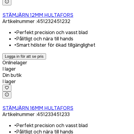
Logga in för att köpa
STÄMJÄRN 12MM HULTAFORS
Artikelnummer
:
451232
451232
•
Perfekt precision och vasst blad
•
Pålitligt och nära till hands
•
Smart hölster för ökad tillgänglighet
Logga in för att se pris
Onlinelager
I lager
Din butik
I lager
Logga in för att köpa
STÄMJÄRN 16MM HULTAFORS
Artikelnummer
:
451233
451233
•
Perfekt precision och vasst blad
•
Pålitligt och nära till hands