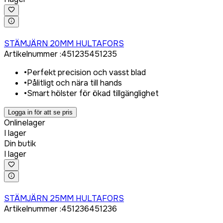
Logga in för att köpa
STÄMJÄRN 20MM HULTAFORS
Artikelnummer
:
451235
451235
•
Perfekt precision och vasst blad
•
Pålitligt och nära till hands
•
Smart hölster för ökad tillgänglighet
Logga in för att se pris
Onlinelager
I lager
Din butik
I lager
Logga in för att köpa
STÄMJÄRN 25MM HULTAFORS
Artikelnummer
:
451236
451236