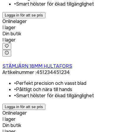
•
Smart hölster för ökad tillgänglighet
Logga in för att se pris
Onlinelager
I lager
Din butik
I lager
Logga in för att köpa
STÄMJÄRN 18MM HULTAFORS
Artikelnummer
:
451234
451234
•
Perfekt precision och vasst blad
•
Pålitligt och nära till hands
•
Smart hölster för ökad tillgänglighet
Logga in för att se pris
Onlinelager
I lager
Din butik
I lager