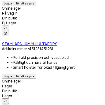
Logga in för att se pris
Onlinelager
På väg in
Din butik
Ej i lager
Logga in för att köpa
STÄMJÄRN 10MM HULTAFORS
Artikelnummer
:
451231
451231
•
Perfekt precision och vasst blad
•
Pålitligt och nära till hands
•
Smart hölster för ökad tillgänglighet
Logga in för att se pris
Onlinelager
I lager
Din butik
I lager