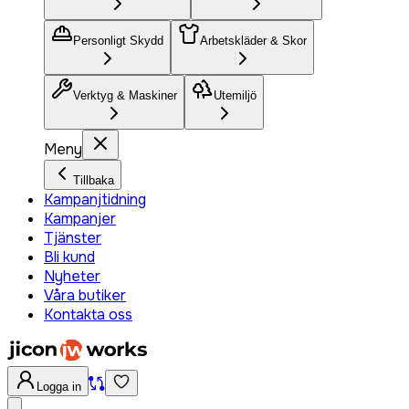
Personligt Skydd
Arbetskläder & Skor
Verktyg & Maskiner
Utemiljö
Meny
Tillbaka
Kampanjtidning
Kampanjer
Tjänster
Bli kund
Nyheter
Våra butiker
Kontakta oss
Logga in