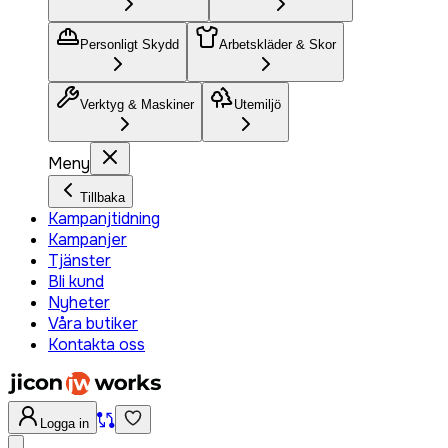
Personligt Skydd
Arbetskläder & Skor
Verktyg & Maskiner
Utemiljö
Meny
Tillbaka
Kampanjtidning
Kampanjer
Tjänster
Bli kund
Nyheter
Våra butiker
Kontakta oss
Logga in