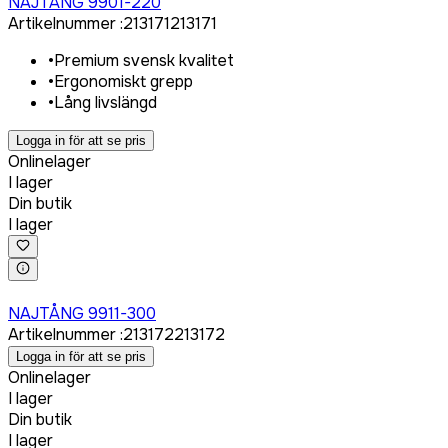
NAJTÅNG 9901-220
Artikelnummer
:
213171
213171
•
Premium svensk kvalitet
•
Ergonomiskt grepp
•
Lång livslängd
Logga in för att se pris
Onlinelager
I lager
Din butik
I lager
Logga in för att köpa
NAJTÅNG 9911-300
Artikelnummer
:
213172
213172
Logga in för att se pris
Onlinelager
I lager
Din butik
I lager