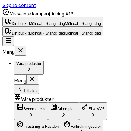
Skip to content
Missa inte kampanjtidning #19
Din butik :
Mölndal - Stängt idag
Mölndal , Stängt idag
Din butik :
Mölndal - Stängt idag
Mölndal , Stängt idag
Meny
Våra produkter
Meny
Tillbaka
Våra produkter
Byggmaterial
Arbetsplats
El & VVS
Infästning & Fästdon
Förbrukningsvaror