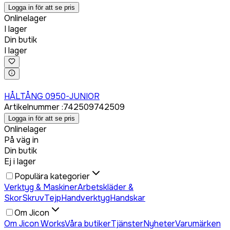
Logga in för att se pris
Onlinelager
I lager
Din butik
I lager
Logga in för att köpa
HÅLTÅNG 0950-JUNIOR
Artikelnummer
:
742509
742509
Logga in för att se pris
Onlinelager
På väg in
Din butik
Ej i lager
Populära kategorier
Verktyg & Maskiner
Arbetskläder &
Skor
Skruv
Tejp
Handverktyg
Handskar
Om Jicon
Om Jicon Works
Våra butiker
Tjänster
Nyheter
Varumärken