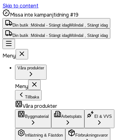
Skip to content
Missa inte kampanjtidning #19
Din butik :
Mölndal - Stängt idag
Mölndal , Stängt idag
Din butik :
Mölndal - Stängt idag
Mölndal , Stängt idag
Meny
Våra produkter
Meny
Tillbaka
Våra produkter
Byggmaterial
Arbetsplats
El & VVS
Infästning & Fästdon
Förbrukningsvaror