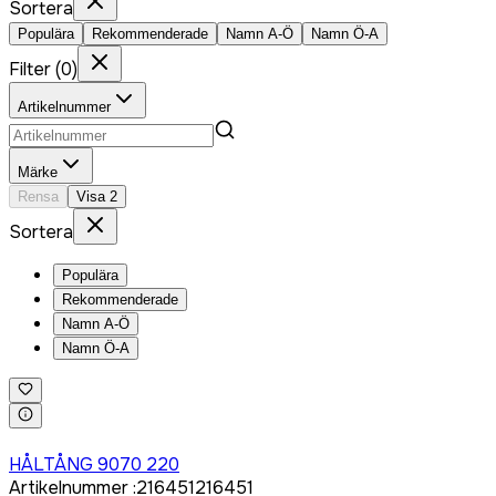
Sortera
Populära
Rekommenderade
Namn A-Ö
Namn Ö-A
Filter
(
0
)
Artikelnummer
Märke
Rensa
Visa
2
Sortera
Populära
Rekommenderade
Namn A-Ö
Namn Ö-A
Logga in för att köpa
HÅLTÅNG 9070 220
Artikelnummer
:
216451
216451