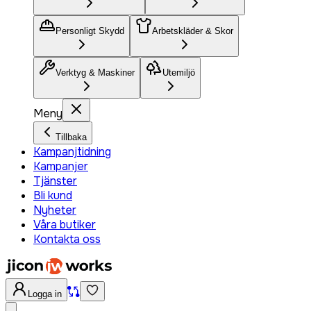
Personligt Skydd
Arbetskläder & Skor
Verktyg & Maskiner
Utemiljö
Meny
Tillbaka
Kampanjtidning
Kampanjer
Tjänster
Bli kund
Nyheter
Våra butiker
Kontakta oss
Logga in