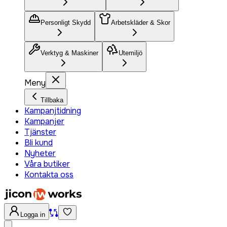
Personligt Skydd
Arbetskläder & Skor
Verktyg & Maskiner
Utemiljö
Meny
Tillbaka
Kampanjtidning
Kampanjer
Tjänster
Bli kund
Nyheter
Våra butiker
Kontakta oss
Logga in