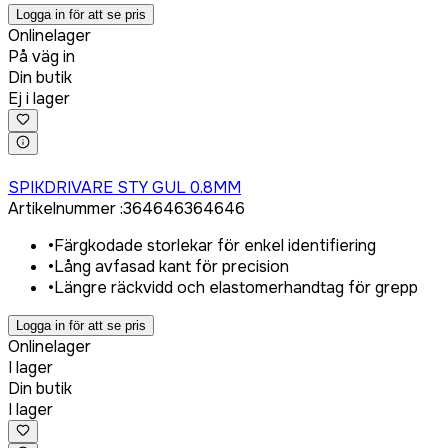
Logga in för att se pris
Onlinelager
På väg in
Din butik
Ej i lager
Logga in för att köpa
SPIKDRIVARE STY GUL 0.8MM
Artikelnummer
:
364646
364646
•
Färgkodade storlekar för enkel identifiering
•
Lång avfasad kant för precision
•
Längre räckvidd och elastomerhandtag för grepp
Logga in för att se pris
Onlinelager
I lager
Din butik
I lager