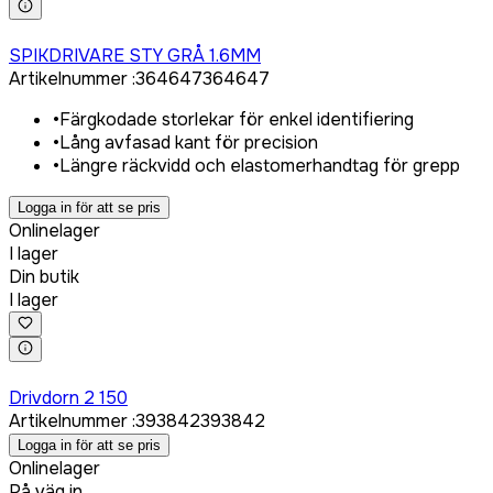
Logga in för att köpa
SPIKDRIVARE STY GRÅ 1.6MM
Artikelnummer
:
364647
364647
•
Färgkodade storlekar för enkel identifiering
•
Lång avfasad kant för precision
•
Längre räckvidd och elastomerhandtag för grepp
Logga in för att se pris
Onlinelager
I lager
Din butik
I lager
Logga in för att köpa
Drivdorn 2 150
Artikelnummer
:
393842
393842
Logga in för att se pris
Onlinelager
På väg in