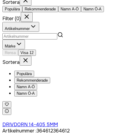
Sortera
Populära
Rekommenderade
Namn A-Ö
Namn Ö-A
Filter
(
0
)
Artikelnummer
Märke
Rensa
Visa
12
Sortera
Populära
Rekommenderade
Namn A-Ö
Namn Ö-A
Logga in för att köpa
DRIVDORN 14-405 5MM
Artikelnummer
:
364612
364612