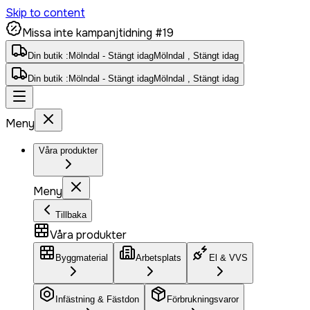
Skip to content
Missa inte kampanjtidning #19
Din butik :
Mölndal - Stängt idag
Mölndal , Stängt idag
Din butik :
Mölndal - Stängt idag
Mölndal , Stängt idag
Meny
Våra produkter
Meny
Tillbaka
Våra produkter
Byggmaterial
Arbetsplats
El & VVS
Infästning & Fästdon
Förbrukningsvaror