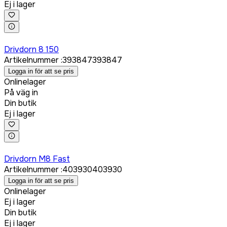
Ej i lager
Logga in för att köpa
Drivdorn 8 150
Artikelnummer
:
393847
393847
Logga in för att se pris
Onlinelager
På väg in
Din butik
Ej i lager
Logga in för att köpa
Drivdorn M8 Fast
Artikelnummer
:
403930
403930
Logga in för att se pris
Onlinelager
Ej i lager
Din butik
Ej i lager