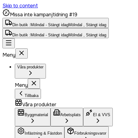
Skip to content
Missa inte kampanjtidning #19
Din butik :
Mölndal - Stängt idag
Mölndal , Stängt idag
Din butik :
Mölndal - Stängt idag
Mölndal , Stängt idag
Meny
Våra produkter
Meny
Tillbaka
Våra produkter
Byggmaterial
Arbetsplats
El & VVS
Infästning & Fästdon
Förbrukningsvaror