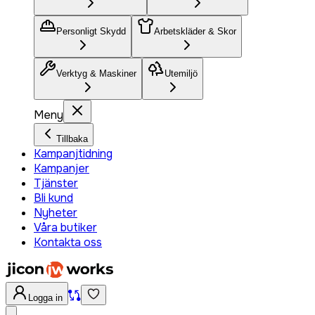
Personligt Skydd
Arbetskläder & Skor
Verktyg & Maskiner
Utemiljö
Meny
Tillbaka
Kampanjtidning
Kampanjer
Tjänster
Bli kund
Nyheter
Våra butiker
Kontakta oss
Logga in