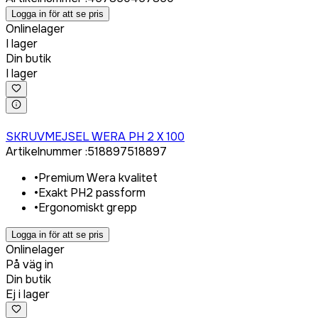
Logga in för att se pris
Onlinelager
I lager
Din butik
I lager
Logga in för att köpa
SKRUVMEJSEL WERA PH 2 X 100
Artikelnummer
:
518897
518897
•
Premium Wera kvalitet
•
Exakt PH2 passform
•
Ergonomiskt grepp
Logga in för att se pris
Onlinelager
På väg in
Din butik
Ej i lager