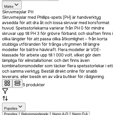
Märke
Skruvmejslar PH
Skruvmejslar med Phillips-spets (PH) är handverktyg
avsedda för att dra åt och lossa skruvar med korsformat
huvud. Spetsstorlekarna varierar från PH 0 för mindre
skruvar upp till PH 3 för grövre förband, och skaften finns i
olika längder för att passa olika åtkomlighet – från korta
stubbiga utföranden för trånga utrymmen till längre
modeller för bättre hävkraft. Flera modeller är VDE-
klassade för arbete upp till 1 000 volt, vilket gör dem
lämpliga för elinstallationer, och det finns även
kombinationsmodeller som täcker flera spetsstorlekar i ett
och samma verktyg. Beställ direkt online för snabb
leverans, eller besök en av våra butiker för rådgivning.
5
produkter
Populära
Populära
Rekommenderade
Namn A-Ö
Namn Ö-A