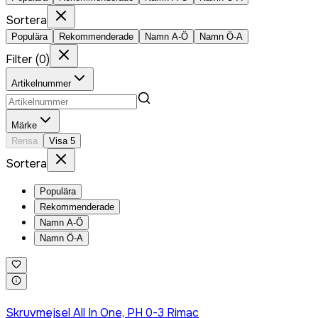
Sortera
Populära
Rekommenderade
Namn A-Ö
Namn Ö-A
Filter
(
0
)
Artikelnummer
Märke
Rensa
Visa
5
Sortera
Populära
Rekommenderade
Namn A-Ö
Namn Ö-A
Logga in för att köpa
Skruvmejsel All In One, PH 0-3 Rimac