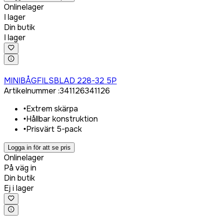
Onlinelager
I lager
Din butik
I lager
Logga in för att köpa
MINIBÅGFILSBLAD 228-32 5P
Artikelnummer
:
341126
341126
•
Extrem skärpa
•
Hållbar konstruktion
•
Prisvärt 5-pack
Logga in för att se pris
Onlinelager
På väg in
Din butik
Ej i lager