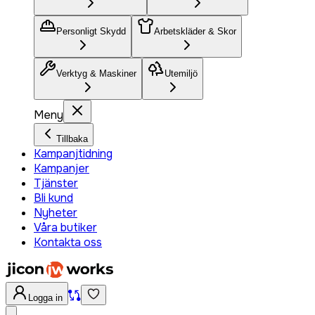
Personligt Skydd
Arbetskläder & Skor
Verktyg & Maskiner
Utemiljö
Meny
Tillbaka
Kampanjtidning
Kampanjer
Tjänster
Bli kund
Nyheter
Våra butiker
Kontakta oss
Logga in