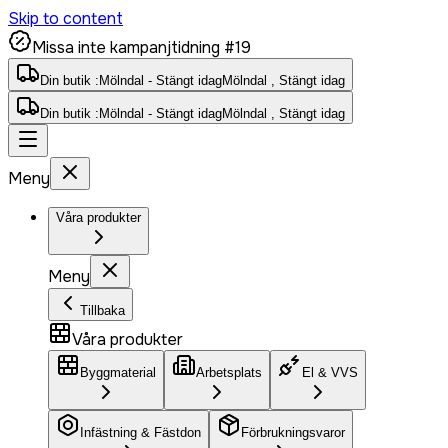
Skip to content
Missa inte kampanjtidning #19
Din butik :
Mölndal - Stängt idag
Mölndal , Stängt idag
Din butik :
Mölndal - Stängt idag
Mölndal , Stängt idag
Meny
Våra produkter
Meny
Tillbaka
Våra produkter
Byggmaterial
Arbetsplats
El & VVS
Infästning & Fästdon
Förbrukningsvaror