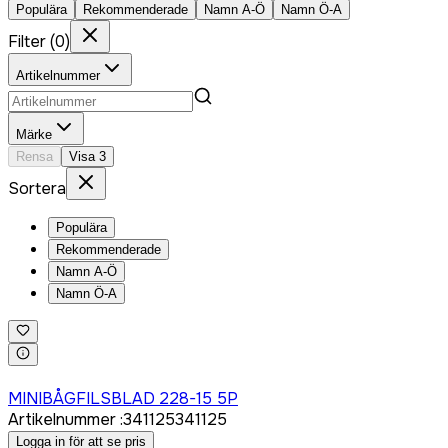
Populära
Rekommenderade
Namn A-Ö
Namn Ö-A
Filter
(
0
)
Artikelnummer
Märke
Rensa
Visa
3
Sortera
Populära
Rekommenderade
Namn A-Ö
Namn Ö-A
Logga in för att köpa
MINIBÅGFILSBLAD 228-15 5P
Artikelnummer
:
341125
341125
Logga in för att se pris