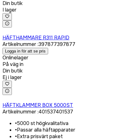
Din butik
I lager
Logga in för att köpa
HÄFTHAMMARE R311 RAPID
Artikelnummer
:
397877
397877
Logga in för att se pris
Onlinelager
På väg in
Din butik
Ej i lager
Logga in för att köpa
HÄFTKLAMMER BOX 5000ST
Artikelnummer
:
401537
401537
•
5000 st högkvalitativa
•
Passar alla häftapparater
•
Extra prisvärt paket