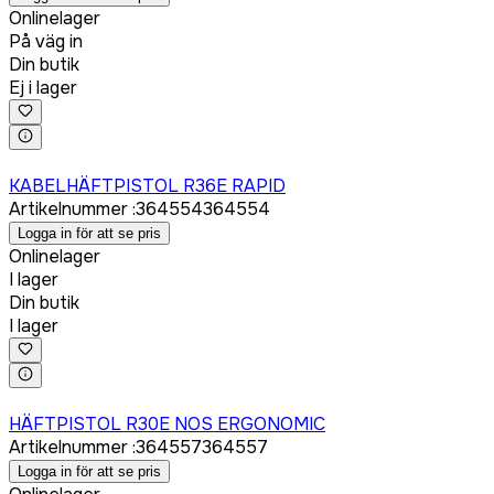
Onlinelager
På väg in
Din butik
Ej i lager
Logga in för att köpa
KABELHÄFTPISTOL R36E RAPID
Artikelnummer
:
364554
364554
Logga in för att se pris
Onlinelager
I lager
Din butik
I lager
Logga in för att köpa
HÄFTPISTOL R30E NOS ERGONOMIC
Artikelnummer
:
364557
364557
Logga in för att se pris