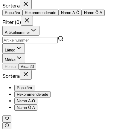
Sortera
Populära
Rekommenderade
Namn A-Ö
Namn Ö-A
Filter
(
0
)
Artikelnummer
Längd
Märke
Rensa
Visa
23
Sortera
Populära
Rekommenderade
Namn A-Ö
Namn Ö-A
Logga in för att köpa