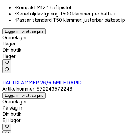
•
Kompakt M12™ häftpistol
•
Serieföljdavfyrning, 1500 klammer per batteri
•
Passar standard T50 klammer, justerbar bältesclip
Logga in för att se pris
Onlinelager
I lager
Din butik
I lager
Logga in för att köpa
HÄFTKLAMMER 26/6 5MLE RAPID
Artikelnummer
:
572243
572243
Logga in för att se pris
Onlinelager
På väg in
Din butik
Ej i lager