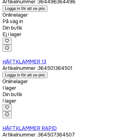
Artikelnummer
:
364496
364496
Logga in för att se pris
Onlinelager
På väg in
Din butik
Ej i lager
Logga in för att köpa
HÄFTKLAMMER 13
Artikelnummer
:
364501
364501
Logga in för att se pris
Onlinelager
I lager
Din butik
I lager
Logga in för att köpa
HÄFTKLAMMER RAPID
Artikelnummer
:
364507
364507