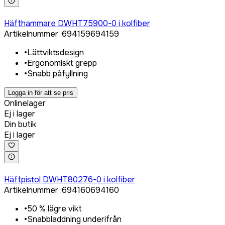
Logga in för att köpa
Häfthammare DWHT75900-0 i kolfiber
Artikelnummer
:
694159
694159
•
Lättviktsdesign
•
Ergonomiskt grepp
•
Snabb påfyllning
Logga in för att se pris
Onlinelager
Ej i lager
Din butik
Ej i lager
Logga in för att köpa
Häftpistol DWHT80276-0 i kolfiber
Artikelnummer
:
694160
694160
•
50 % lägre vikt
•
Snabbladdning underifrån