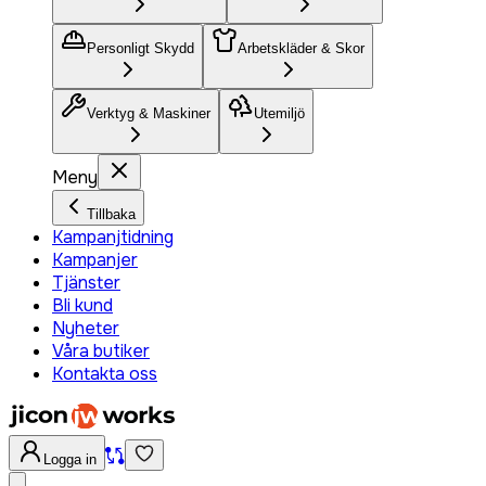
Personligt Skydd
Arbetskläder & Skor
Verktyg & Maskiner
Utemiljö
Meny
Tillbaka
Kampanjtidning
Kampanjer
Tjänster
Bli kund
Nyheter
Våra butiker
Kontakta oss
Logga in