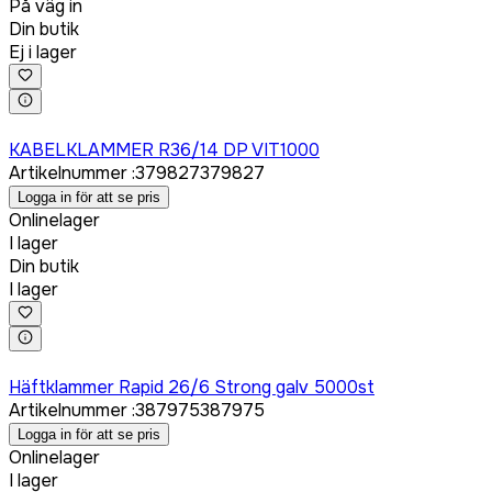
På väg in
Din butik
Ej i lager
Logga in för att köpa
KABELKLAMMER R36/14 DP VIT1000
Artikelnummer
:
379827
379827
Logga in för att se pris
Onlinelager
I lager
Din butik
I lager
Logga in för att köpa
Häftklammer Rapid 26/6 Strong galv 5000st
Artikelnummer
:
387975
387975
Logga in för att se pris
Onlinelager
I lager