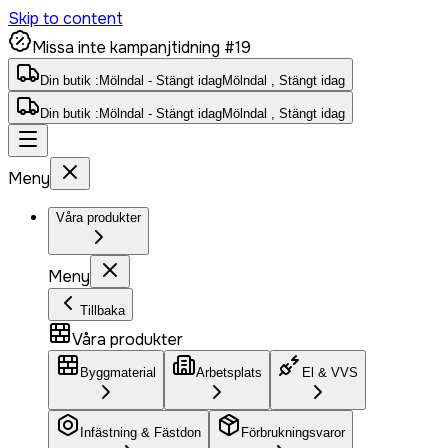
Skip to content
Missa inte kampanjtidning #19
Din butik :
Mölndal - Stängt idag
Mölndal , Stängt idag
Din butik :
Mölndal - Stängt idag
Mölndal , Stängt idag
Meny
Våra produkter
Meny
Tillbaka
Våra produkter
Byggmaterial
Arbetsplats
El & VVS
Infästning & Fästdon
Förbrukningsvaror