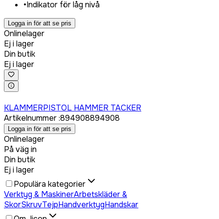
•
Indikator för låg nivå
Logga in för att se pris
Onlinelager
Ej i lager
Din butik
Ej i lager
Logga in för att köpa
KLAMMERPISTOL HAMMER TACKER
Artikelnummer
:
894908
894908
Logga in för att se pris
Onlinelager
På väg in
Din butik
Ej i lager
Populära kategorier
Verktyg & Maskiner
Arbetskläder &
Skor
Skruv
Tejp
Handverktyg
Handskar
Om Jicon