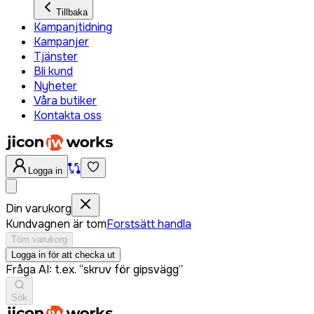
Tillbaka
Kampanjtidning
Kampanjer
Tjänster
Bli kund
Nyheter
Våra butiker
Kontakta oss
Logga in
Din varukorg
Kundvagnen är tom
Forstsätt handla
Töm varukorg
Logga in för att checka ut
Fråga AI: t.ex. “skruv för gipsvägg”
Sök