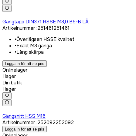
Logga in för att köpa
Gängtapp DIN371 HSSE M3,0 B5-B LÅ
Artikelnummer
:
251461
251461
•
Överlägsen HSSE kvalitet
•
Exakt M3 gänga
•
Lång skärpa
Logga in för att se pris
Onlinelager
I lager
Din butik
I lager
Logga in för att köpa
Gängsnitt HSS M16
Artikelnummer
:
252092
252092
Logga in för att se pris
Onlinelager