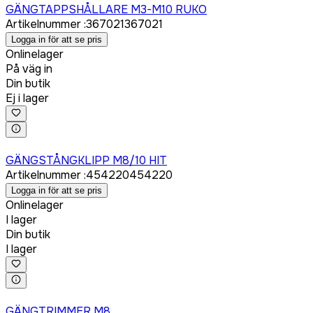
GÄNGTAPPSHÅLLARE M3-M10 RUKO
Artikelnummer
:
367021
367021
Logga in för att se pris
Onlinelager
På väg in
Din butik
Ej i lager
Logga in för att köpa
GÄNGSTÅNGKLIPP M8/10 HIT
Artikelnummer
:
454220
454220
Logga in för att se pris
Onlinelager
I lager
Din butik
I lager
Logga in för att köpa
GÄNGTRIMMER M8