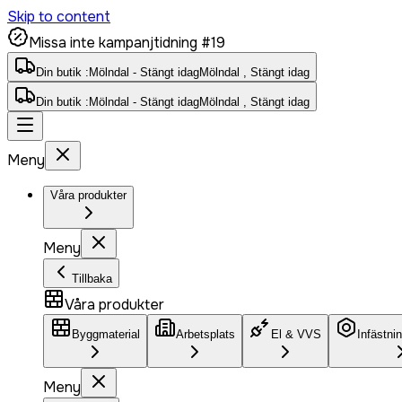
Skip to content
Missa inte kampanjtidning #19
Din butik :
Mölndal - Stängt idag
Mölndal , Stängt idag
Din butik :
Mölndal - Stängt idag
Mölndal , Stängt idag
Meny
Våra produkter
Meny
Tillbaka
Våra produkter
Byggmaterial
Arbetsplats
El & VVS
Infästni
Meny