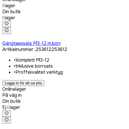
I lager
Din butik
I lager
Logga in för att köpa
Gängtappsats M3-12 m.borr
Artikelnummer
:
253612
253612
•
Komplett M3-12
•
Inklusive borrsats
•
Proffskvalitet verktyg
Logga in för att se pris
Onlinelager
På väg in
Din butik
Ej i lager
Logga in för att köpa