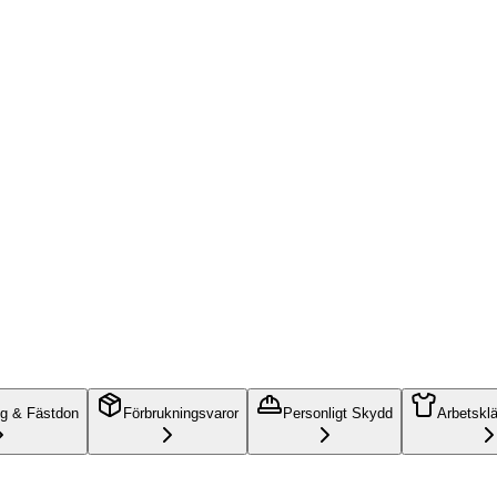
ng & Fästdon
Förbrukningsvaror
Personligt Skydd
Arbetskl