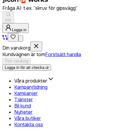
Fråga AI: t.ex. “skruv för gipsvägg”
Sök
Logga in
Din varukorg
Kundvagnen är tom
Forstsätt handla
Töm varukorg
Logga in för att checka ut
Våra produkter
Kampanjtidning
Kampanjer
Tjänster
Bli kund
Nyheter
Våra butiker
Kontakta oss