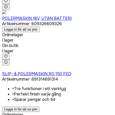
Logga in för att köpa
POLERMASKIN 18V, UTAN BATTERI,
Artikelnummer
:
609326
609326
Logga in för att se pris
Onlinelager
I lager
Din butik
I lager
Logga in för att köpa
SLIP- & POLERMASKIN RO 150 FEQ
Artikelnummer
:
691314
691314
•
Tre funktioner i ett verktyg
•
Perfekt finish varje gång
•
Sparar pengar och tid
Logga in för att se pris
Onlinelager