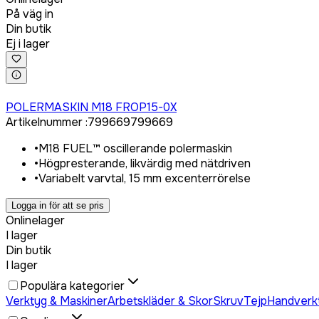
På väg in
Din butik
Ej i lager
Logga in för att köpa
POLERMASKIN M18 FROP15-0X
Artikelnummer
:
799669
799669
•
M18 FUEL™ oscillerande polermaskin
•
Högpresterande, likvärdig med nätdriven
•
Variabelt varvtal, 15 mm excenterrörelse
Logga in för att se pris
Onlinelager
I lager
Din butik
I lager
Populära kategorier
Verktyg & Maskiner
Arbetskläder & Skor
Skruv
Tejp
Handverk