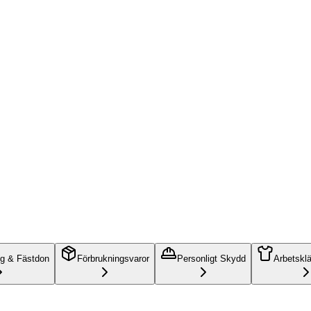
ng & Fästdon
Förbrukningsvaror
Personligt Skydd
Arbetskl