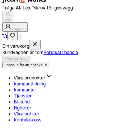
Fråga AI: t.ex. “skruv för gipsvägg”
Sök
Logga in
Din varukorg
Kundvagnen är tom
Forstsätt handla
Töm varukorg
Logga in för att checka ut
Våra produkter
Kampanjtidning
Kampanjer
Tjänster
Bli kund
Nyheter
Våra butiker
Kontakta oss