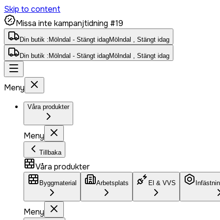
Skip to content
Missa inte kampanjtidning #19
Din butik :
Mölndal - Stängt idag
Mölndal , Stängt idag
Din butik :
Mölndal - Stängt idag
Mölndal , Stängt idag
Meny
Våra produkter
Meny
Tillbaka
Våra produkter
Byggmaterial
Arbetsplats
El & VVS
Infästni
Meny