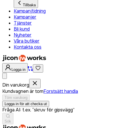
Tillbaka
Kampanjtidning
Kampanjer
Tjänster
Bli kund
Nyheter
Våra butiker
Kontakta oss
Logga in
Din varukorg
Kundvagnen är tom
Forstsätt handla
Töm varukorg
Logga in för att checka ut
Fråga AI: t.ex. “skruv för gipsvägg”
Sök