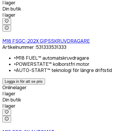
I lager
Din butik
I lager
Logga in för att köpa
M18 FSGC-202X GIPSSKRUVDRAGARE
Artikelnummer
:
531333
531333
•
M18 FUEL™ automatskruvdragare
•
POWERSTATE™ kolborstfri motor
•
AUTO-START™ teknologi för längre driftstid
Logga in för att se pris
Onlinelager
I lager
Din butik
I lager
Logga in för att köpa