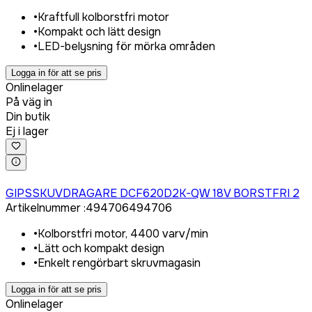
•
Kraftfull kolborstfri motor
•
Kompakt och lätt design
•
LED-belysning för mörka områden
Logga in för att se pris
Onlinelager
På väg in
Din butik
Ej i lager
Logga in för att köpa
GIPSSKUVDRAGARE DCF620D2K-QW 18V BORSTFRI 2
Artikelnummer
:
494706
494706
•
Kolborstfri motor, 4400 varv/min
•
Lätt och kompakt design
•
Enkelt rengörbart skruvmagasin
Logga in för att se pris
Onlinelager