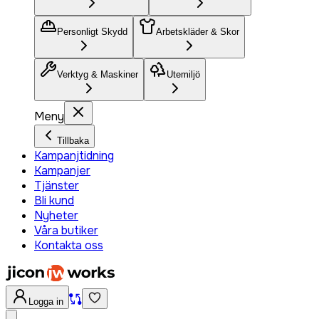
Personligt Skydd
Arbetskläder & Skor
Verktyg & Maskiner
Utemiljö
Meny
Tillbaka
Kampanjtidning
Kampanjer
Tjänster
Bli kund
Nyheter
Våra butiker
Kontakta oss
Logga in