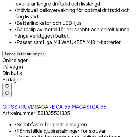
levererar längre driftstid och livslängd
•
Individuell cellövervakning för optimal driftstid och
lång livstid
•
Batteriindikator och LED-ljus
•
Bälteclip av metall för att snabbt och enkelt kunna
hänga verktyget i bältet
•
Passar samtliga MILWAUKEE® M18™-batterier
Logga in för att se pris
Onlinelager
På väg in
Din butik
Ej i lager
Logga in för att köpa
GIPSSKRUVDRAGARE CA 55 MAGASI CA 55
Artikelnummer
:
531335
531335
•
Snabbfäste för enkla bitsbyten
•
Förinställda djupinställningar för skruvar