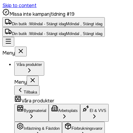
Skip to content
Missa inte kampanjtidning #19
Din butik :
Mölndal - Stängt idag
Mölndal , Stängt idag
Din butik :
Mölndal - Stängt idag
Mölndal , Stängt idag
Meny
Våra produkter
Meny
Tillbaka
Våra produkter
Byggmaterial
Arbetsplats
El & VVS
Infästning & Fästdon
Förbrukningsvaror