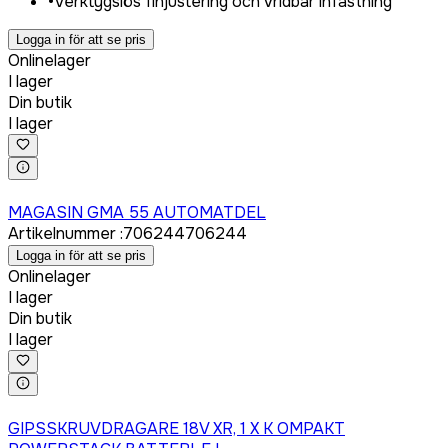
•
Verktygslös finjustering och vridbar infästning
Logga in för att se pris
Onlinelager
I lager
Din butik
I lager
Logga in för att köpa
MAGASIN GMA 55 AUTOMATDEL
Artikelnummer
:
706244
706244
Logga in för att se pris
Onlinelager
I lager
Din butik
I lager
Logga in för att köpa
GIPSSKRUVDRAGARE 18V XR, 1 X K OMPAKT