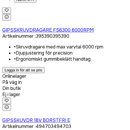
Logga in för att köpa
GIPSSKRUVDRAGARE FS6300 6000RPM
Artikelnummer
:
395390
395390
•
Skruvdragare med max varvtal 6000 rpm
•
Djupjustering för precision
•
Ergonomiskt gummibeklätt handtag
Logga in för att se pris
Onlinelager
På väg in
Din butik
Ej i lager
Logga in för att köpa
GIPSSKUVDR 18V BORSTFRI E
Artikelnummer
:
494703
494703