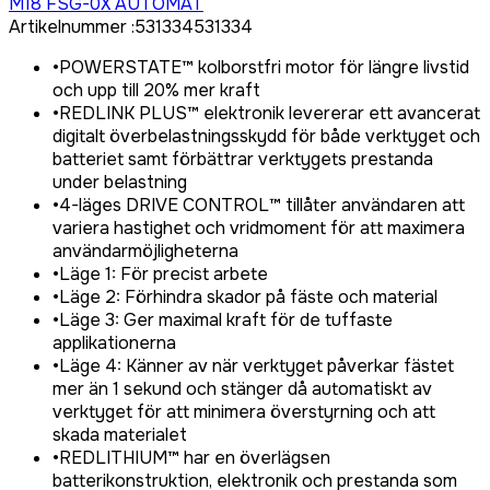
M18 FSG-0X AUTOMAT
Artikelnummer
:
531334
531334
•
POWERSTATE™ kolborstfri motor för längre livstid
och upp till 20% mer kraft
•
REDLINK PLUS™ elektronik levererar ett avancerat
digitalt överbelastningsskydd för både verktyget och
batteriet samt förbättrar verktygets prestanda
under belastning
•
4-läges DRIVE CONTROL™ tillåter användaren att
variera hastighet och vridmoment för att maximera
användarmöjligheterna
•
Läge 1: För precist arbete
•
Läge 2: Förhindra skador på fäste och material
•
Läge 3: Ger maximal kraft för de tuffaste
applikationerna
•
Läge 4: Känner av när verktyget påverkar fästet
mer än 1 sekund och stänger då automatiskt av
verktyget för att minimera överstyrning och att
skada materialet
•
REDLITHIUM™ har en överlägsen
batterikonstruktion, elektronik och prestanda som