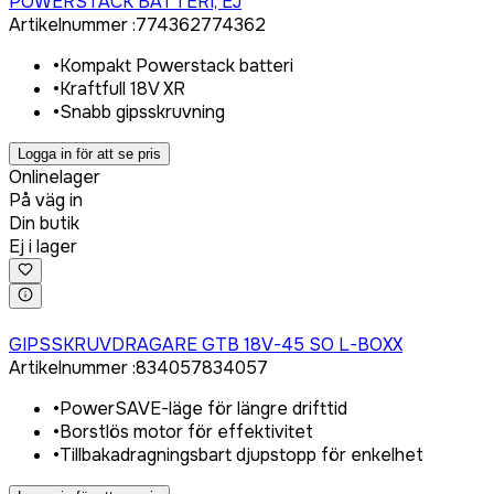
POWERSTACK BATTERI, EJ
Artikelnummer
:
774362
774362
•
Kompakt Powerstack batteri
•
Kraftfull 18V XR
•
Snabb gipsskruvning
Logga in för att se pris
Onlinelager
På väg in
Din butik
Ej i lager
Logga in för att köpa
GIPSSKRUVDRAGARE GTB 18V-45 SO L-BOXX
Artikelnummer
:
834057
834057
•
PowerSAVE-läge för längre drifttid
•
Borstlös motor för effektivitet
•
Tillbakadragningsbart djupstopp för enkelhet