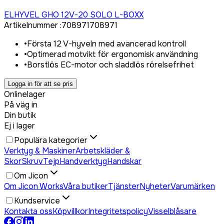
Logga in för att köpa
ELHYVEL GHO 12V-20 SOLO L-BOXX
Artikelnummer
:
708971
708971
•
Första 12 V-hyveln med avancerad kontroll
•
Optimerad motvikt för ergonomisk användning
•
Borstlös EC-motor och sladdlös rörelsefrihet
Logga in för att se pris
Onlinelager
På väg in
Din butik
Ej i lager
Populära kategorier
Verktyg & Maskiner
Arbetskläder &
Skor
Skruv
Tejp
Handverktyg
Handskar
Om Jicon
Om Jicon Works
Våra butiker
Tjänster
Nyheter
Varumärken
Kundservice
Kontakta oss
Köpvillkor
Integritetspolicy
Visselblåsare