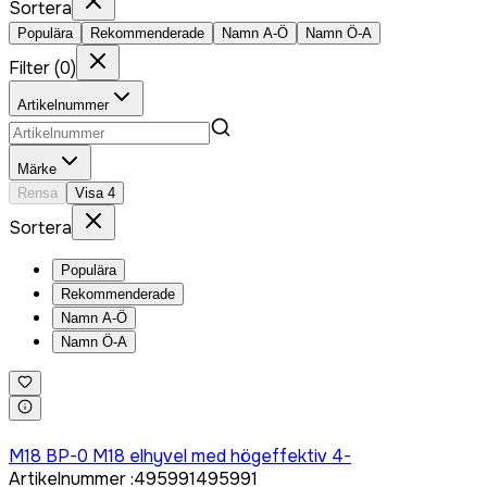
Sortera
Populära
Rekommenderade
Namn A-Ö
Namn Ö-A
Filter
(
0
)
Artikelnummer
Märke
Rensa
Visa
4
Sortera
Populära
Rekommenderade
Namn A-Ö
Namn Ö-A
Logga in för att köpa
M18 BP-0 M18 elhyvel med högeffektiv 4-
Artikelnummer
:
495991
495991