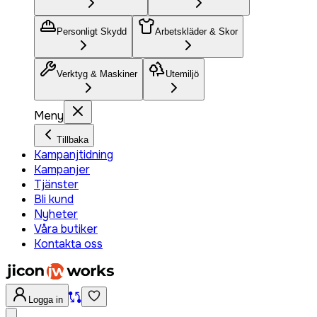
Personligt Skydd
Arbetskläder & Skor
Verktyg & Maskiner
Utemiljö
Meny
Tillbaka
Kampanjtidning
Kampanjer
Tjänster
Bli kund
Nyheter
Våra butiker
Kontakta oss
Logga in