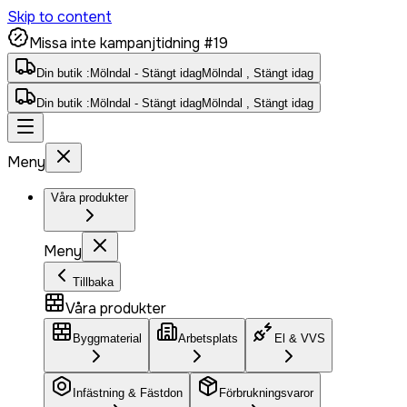
Skip to content
Missa inte kampanjtidning #19
Din butik :
Mölndal - Stängt idag
Mölndal , Stängt idag
Din butik :
Mölndal - Stängt idag
Mölndal , Stängt idag
Meny
Våra produkter
Meny
Tillbaka
Våra produkter
Byggmaterial
Arbetsplats
El & VVS
Infästning & Fästdon
Förbrukningsvaror