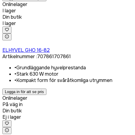
Onlinelager
I lager
Din butik
I lager
Logga in för att köpa
ELHYVEL GHO 16-82
Artikelnummer
:
707861
707861
•
Grundläggande hyvelprestanda
•
Stark 630 W motor
•
Kompakt form för svåråtkomliga utrymmen
Logga in för att se pris
Onlinelager
På väg in
Din butik
Ej i lager