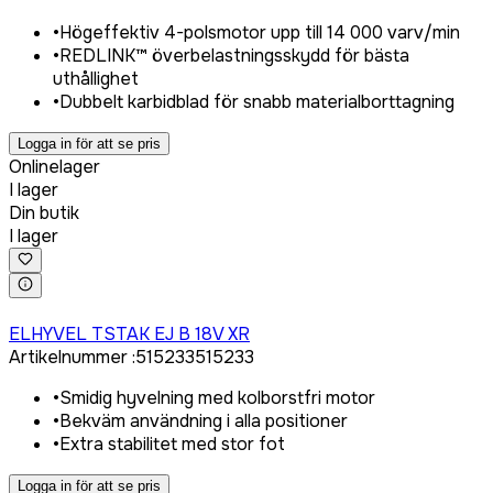
•
Högeffektiv 4-polsmotor upp till 14 000 varv/min
•
REDLINK™ överbelastningsskydd för bästa
uthållighet
•
Dubbelt karbidblad för snabb materialborttagning
Logga in för att se pris
Onlinelager
I lager
Din butik
I lager
Logga in för att köpa
ELHYVEL TSTAK EJ B 18V XR
Artikelnummer
:
515233
515233
•
Smidig hyvelning med kolborstfri motor
•
Bekväm användning i alla positioner
•
Extra stabilitet med stor fot
Logga in för att se pris