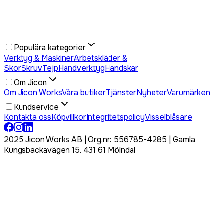
Populära kategorier
Verktyg & Maskiner
Arbetskläder &
Skor
Skruv
Tejp
Handverktyg
Handskar
Om Jicon
Om Jicon Works
Våra butiker
Tjänster
Nyheter
Varumärken
Kundservice
Kontakta oss
Köpvillkor
Integritetspolicy
Visselblåsare
2025 Jicon Works AB | Org.nr: 556785-4285 | Gamla
Kungsbackavägen 15, 431 61 Mölndal