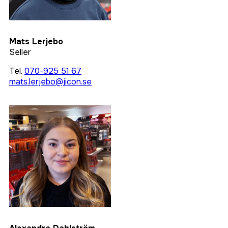
Mats Lerjebo
Seller
Tel.
070-925 51 67
mats.lerjebo@jicon.se