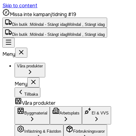
Skip to content
Missa inte kampanjtidning #19
Din butik :
Mölndal - Stängt idag
Mölndal , Stängt idag
Din butik :
Mölndal - Stängt idag
Mölndal , Stängt idag
Meny
Våra produkter
Meny
Tillbaka
Våra produkter
Byggmaterial
Arbetsplats
El & VVS
Infästning & Fästdon
Förbrukningsvaror