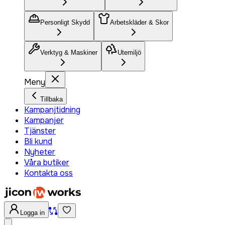
Personligt Skydd
Arbetskläder & Skor
Verktyg & Maskiner
Utemiljö
Meny
Tillbaka
Kampanjtidning
Kampanjer
Tjänster
Bli kund
Nyheter
Våra butiker
Kontakta oss
Logga in