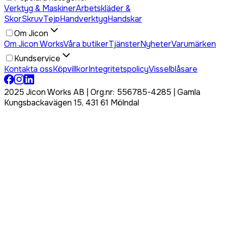
Verktyg & Maskiner
Arbetskläder &
Skor
Skruv
Tejp
Handverktyg
Handskar
Om Jicon
Om Jicon Works
Våra butiker
Tjänster
Nyheter
Varumärken
Kundservice
Kontakta oss
Köpvillkor
Integritetspolicy
Visselblåsare
2025 Jicon Works AB | Org.nr: 556785-4285 | Gamla
Kungsbackavägen 15, 431 61 Mölndal