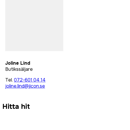
Joline Lind
Butikssäljare
Tel.
072-601 04 14
joline.lind@jicon.se
Hitta hit