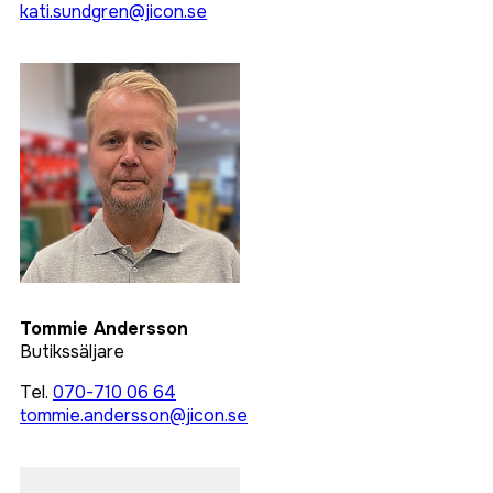
kati.sundgren@jicon.se
Tommie Andersson
Butikssäljare
Tel.
070-710 06 64
tommie.andersson@jicon.se