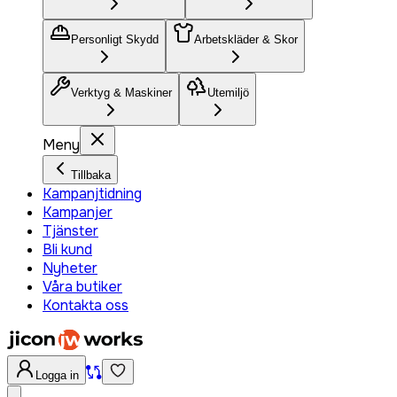
Personligt Skydd
Arbetskläder & Skor
Verktyg & Maskiner
Utemiljö
Meny
Tillbaka
Kampanjtidning
Kampanjer
Tjänster
Bli kund
Nyheter
Våra butiker
Kontakta oss
Logga in