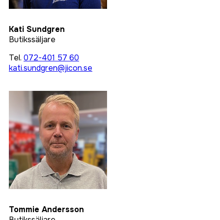
Kati Sundgren
Butikssäljare
Tel.
072-401 57 60
kati.sundgren@jicon.se
Tommie Andersson
Butikssäljare