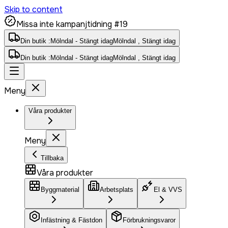
Skip to content
Missa inte kampanjtidning #19
Din butik :
Mölndal - Stängt idag
Mölndal , Stängt idag
Din butik :
Mölndal - Stängt idag
Mölndal , Stängt idag
Meny
Våra produkter
Meny
Tillbaka
Våra produkter
Byggmaterial
Arbetsplats
El & VVS
Infästning & Fästdon
Förbrukningsvaror