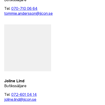
Tel.
070-710 06 64
tommie.andersson@jicon.se
Joline Lind
Butikssäljare
Tel.
072-601 04 14
joline.lind@jicon.se