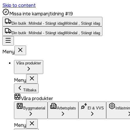
Skip to content
Missa inte kampanjtidning #19
Din butik :
Mölndal - Stängt idag
Mölndal , Stängt idag
Din butik :
Mölndal - Stängt idag
Mölndal , Stängt idag
Meny
Våra produkter
Meny
Tillbaka
Våra produkter
Byggmaterial
Arbetsplats
El & VVS
Infästni
Meny