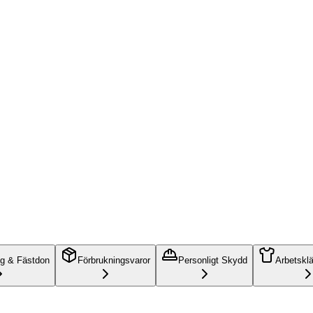
ng & Fästdon
Förbrukningsvaror
Personligt Skydd
Arbetskl