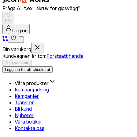
Fråga AI: t.ex. “skruv för gipsvägg”
Sök
Logga in
Din varukorg
Kundvagnen är tom
Forstsätt handla
Töm varukorg
Logga in för att checka ut
Våra produkter
Kampanjtidning
Kampanjer
Tjänster
Bli kund
Nyheter
Våra butiker
Kontakta oss