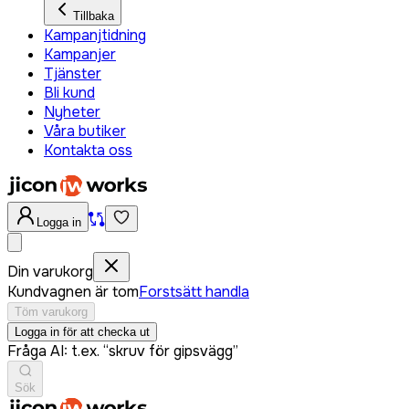
Tillbaka
Kampanjtidning
Kampanjer
Tjänster
Bli kund
Nyheter
Våra butiker
Kontakta oss
Logga in
Din varukorg
Kundvagnen är tom
Forstsätt handla
Töm varukorg
Logga in för att checka ut
Fråga AI: t.ex. “skruv för gipsvägg”
Sök