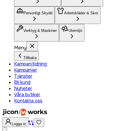
Personligt Skydd
Arbetskläder & Skor
Verktyg & Maskiner
Utemiljö
Meny
Tillbaka
Kampanjtidning
Kampanjer
Tjänster
Bli kund
Nyheter
Våra butiker
Kontakta oss
Logga in