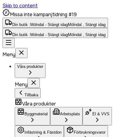
Skip to content
Missa inte kampanjtidning #19
Din butik :
Mölndal - Stängt idag
Mölndal , Stängt idag
Din butik :
Mölndal - Stängt idag
Mölndal , Stängt idag
Meny
Våra produkter
Meny
Tillbaka
Våra produkter
Byggmaterial
Arbetsplats
El & VVS
Infästning & Fästdon
Förbrukningsvaror