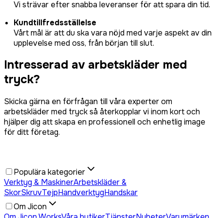
Vi strävar efter snabba leveranser för att spara din tid.
Kundtillfredsställelse
Vårt mål är att du ska vara nöjd med varje aspekt av din
upplevelse med oss, från början till slut.
Intresserad av arbetskläder med
tryck?
Skicka gärna en förfrågan till våra experter om
arbetskläder med tryck så återkopplar vi inom kort och
hjälper dig att skapa en professionell och enhetlig image
för ditt företag.
Populära kategorier
Verktyg & Maskiner
Arbetskläder &
Skor
Skruv
Tejp
Handverktyg
Handskar
Om Jicon
Om Jicon Works
Våra butiker
Tjänster
Nyheter
Varumärken