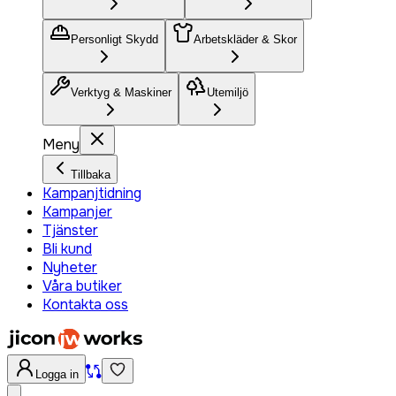
Personligt Skydd
Arbetskläder & Skor
Verktyg & Maskiner
Utemiljö
Meny
Tillbaka
Kampanjtidning
Kampanjer
Tjänster
Bli kund
Nyheter
Våra butiker
Kontakta oss
Logga in