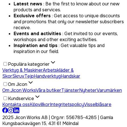
Latest news
: Be the first to know about our new
products and services.
Exclusive offers
: Get access to unique discounts
and promotions that only our newsletter subscribers
receive.
Events and activities
: Get invited to our events,
workshops and other exciting activities.
Inspiration and tips
: Get valuable tips and
inspiration in our field.
Populära kategorier
Verktyg & Maskiner
Arbetskläder &
Skor
Skruv
Tejp
Handverktyg
Handskar
Om Jicon
Om Jicon Works
Våra butiker
Tjänster
Nyheter
Varumärken
Kundservice
Kontakta oss
Köpvillkor
Integritetspolicy
Visselblåsare
2025 Jicon Works AB | Org.nr: 556785-4285 | Gamla
Kungsbackavägen 15, 431 61 Mölndal