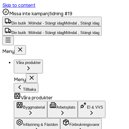
Skip to content
Missa inte kampanjtidning #19
Din butik :
Mölndal - Stängt idag
Mölndal , Stängt idag
Din butik :
Mölndal - Stängt idag
Mölndal , Stängt idag
Meny
Våra produkter
Meny
Tillbaka
Våra produkter
Byggmaterial
Arbetsplats
El & VVS
Infästning & Fästdon
Förbrukningsvaror