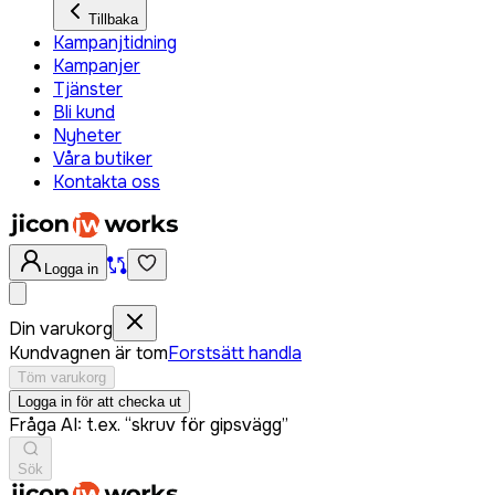
Tillbaka
Kampanjtidning
Kampanjer
Tjänster
Bli kund
Nyheter
Våra butiker
Kontakta oss
Logga in
Din varukorg
Kundvagnen är tom
Forstsätt handla
Töm varukorg
Logga in för att checka ut
Fråga AI: t.ex. “skruv för gipsvägg”
Sök