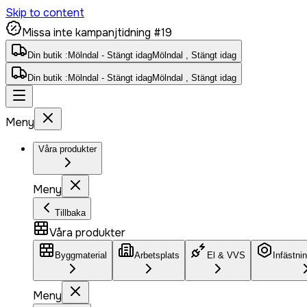
Skip to content
Missa inte kampanjtidning #19
Din butik :
Mölndal - Stängt idag
Mölndal , Stängt idag
Din butik :
Mölndal - Stängt idag
Mölndal , Stängt idag
Meny
Våra produkter
Meny
Tillbaka
Våra produkter
Byggmaterial
Arbetsplats
El & VVS
Infästni
Meny