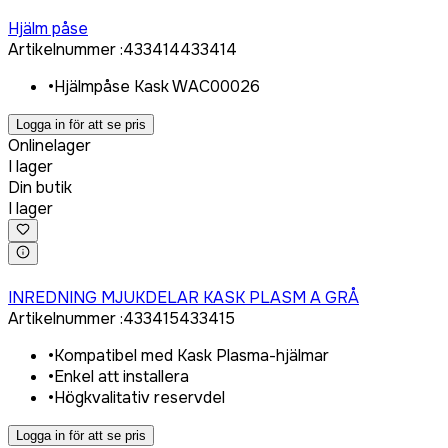
Logga in för att köpa
Hjälm påse
Artikelnummer
:
433414
433414
•
Hjälmpåse Kask WAC00026
Logga in för att se pris
Onlinelager
I lager
Din butik
I lager
Logga in för att köpa
INREDNING MJUKDELAR KASK PLASM A GRÅ
Artikelnummer
:
433415
433415
•
Kompatibel med Kask Plasma-hjälmar
•
Enkel att installera
•
Högkvalitativ reservdel
Logga in för att se pris