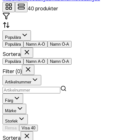
40
produkter
Populära
Populära
Namn A-Ö
Namn Ö-A
Sortera
Populära
Namn A-Ö
Namn Ö-A
Filter
(
0
)
Artikelnummer
Färg
Märke
Storlek
Rensa
Visa
40
Sortera