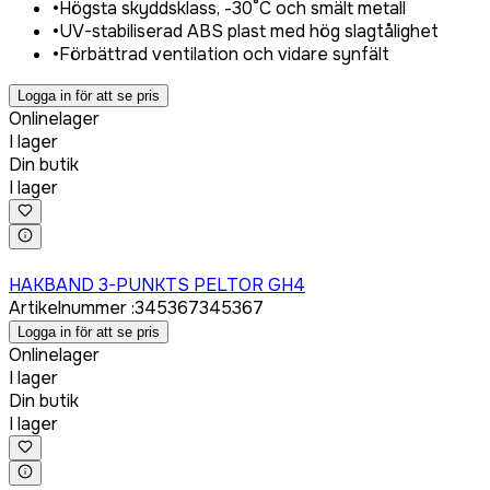
•
Högsta skyddsklass, -30°C och smält metall
•
UV-stabiliserad ABS plast med hög slagtålighet
•
Förbättrad ventilation och vidare synfält
Logga in för att se pris
Onlinelager
I lager
Din butik
I lager
Logga in för att köpa
HAKBAND 3-PUNKTS PELTOR GH4
Artikelnummer
:
345367
345367
Logga in för att se pris
Onlinelager
I lager
Din butik
I lager