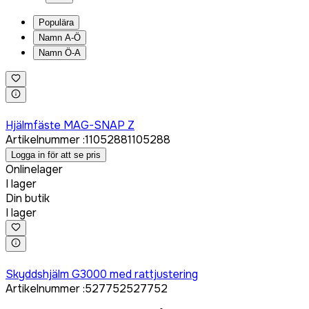
Populära
Namn A-Ö
Namn Ö-A
Logga in för att köpa
Hjälmfäste MAG-SNAP Z
Artikelnummer
:
1105288
1105288
Logga in för att se pris
Onlinelager
I lager
Din butik
I lager
Logga in för att köpa
Skyddshjälm G3000 med rattjustering
Artikelnummer
:
527752
527752