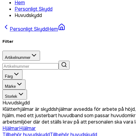
Hem
Personligt Skydd
Huvudskydd
Personligt Skydd
Hem
Filter
Artikelnummer
Färg
Märke
Storlek
Huvudskydd
Klätterhjälmar är skyddshjälmar avsedda för arbete på höj
hjälm, med ett justerbart huvudband som passar huvudomkrets
arbetsmiljöer där det ställs krav på att personalen ska vara l
Hjälmar
Hjälmar
Tillbehör huvudskydd
Tillbehör huvudskydd