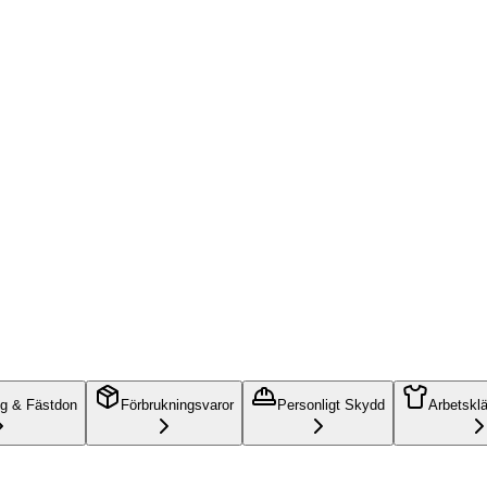
ng & Fästdon
Förbrukningsvaror
Personligt Skydd
Arbetskl