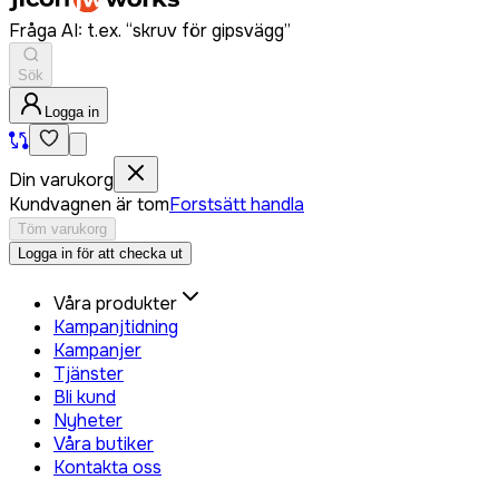
Fråga AI: t.ex. “skruv för gipsvägg”
Sök
Logga in
Din varukorg
Kundvagnen är tom
Forstsätt handla
Töm varukorg
Logga in för att checka ut
Våra produkter
Kampanjtidning
Kampanjer
Tjänster
Bli kund
Nyheter
Våra butiker
Kontakta oss