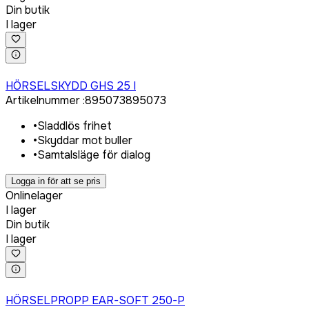
Din butik
I lager
Logga in för att köpa
HÖRSELSKYDD GHS 25 I
Artikelnummer
:
895073
895073
•
Sladdlös frihet
•
Skyddar mot buller
•
Samtalsläge för dialog
Logga in för att se pris
Onlinelager
I lager
Din butik
I lager
Logga in för att köpa
HÖRSELPROPP EAR-SOFT 250-P