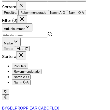
Sortera
Populära
Rekommenderade
Namn A-Ö
Namn Ö-A
Filter
(
0
)
Artikelnummer
Märke
Rensa
Visa
17
Sortera
Populära
Rekommenderade
Namn A-Ö
Namn Ö-A
Logga in för att köpa
BYGELPROPP EAR CABOFLEX