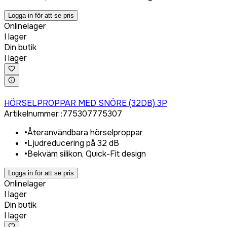
Logga in för att se pris
Onlinelager
I lager
Din butik
I lager
Logga in för att köpa
HÖRSELPROPPAR MED SNÖRE (32DB) 3P
Artikelnummer
:
775307
775307
•
Återanvändbara hörselproppar
•
Ljudreducering på 32 dB
•
Bekväm silikon, Quick-Fit design
Logga in för att se pris
Onlinelager
I lager
Din butik
I lager