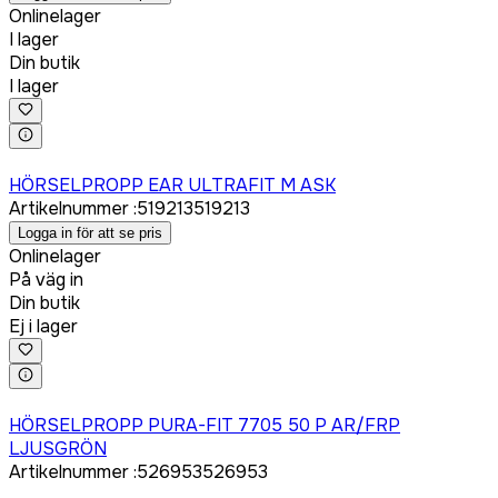
Onlinelager
I lager
Din butik
I lager
Logga in för att köpa
HÖRSELPROPP EAR ULTRAFIT M ASK
Artikelnummer
:
519213
519213
Logga in för att se pris
Onlinelager
På väg in
Din butik
Ej i lager
Logga in för att köpa
HÖRSELPROPP PURA-FIT 7705 50 P AR/FRP
LJUSGRÖN
Artikelnummer
:
526953
526953