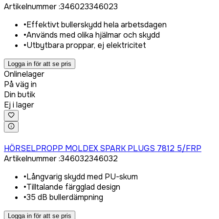
Artikelnummer
:
346023
346023
•
Effektivt bullerskydd hela arbetsdagen
•
Används med olika hjälmar och skydd
•
Utbytbara proppar, ej elektricitet
Logga in för att se pris
Onlinelager
På väg in
Din butik
Ej i lager
Logga in för att köpa
HÖRSELPROPP MOLDEX SPARK PLUGS 7812 5/FRP
Artikelnummer
:
346032
346032
•
Långvarig skydd med PU-skum
•
Tilltalande färgglad design
•
35 dB bullerdämpning
Logga in för att se pris