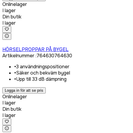
Onlinelager
I lager
Din butik
I lager
Logga in för att köpa
HÖRSELPROPPAR PÅ BYGEL
Artikelnummer
:
764630
764630
•
3 användningspositioner
•
Säker och bekväm bygel
•
Upp till 33 dB dämpning
Logga in för att se pris
Onlinelager
I lager
Din butik
I lager