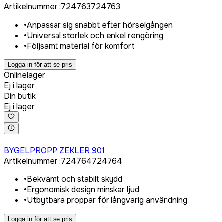
Artikelnummer
:
724763
724763
•
Anpassar sig snabbt efter hörselgången
•
Universal storlek och enkel rengöring
•
Följsamt material för komfort
Logga in för att se pris
Onlinelager
Ej i lager
Din butik
Ej i lager
Logga in för att köpa
BYGELPROPP ZEKLER 901
Artikelnummer
:
724764
724764
•
Bekvämt och stabilt skydd
•
Ergonomisk design minskar ljud
•
Utbytbara proppar för långvarig användning
Logga in för att se pris