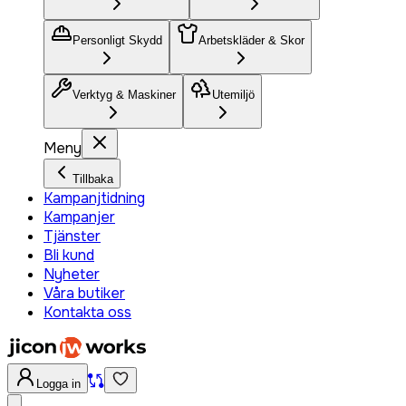
Personligt Skydd
Arbetskläder & Skor
Verktyg & Maskiner
Utemiljö
Meny
Tillbaka
Kampanjtidning
Kampanjer
Tjänster
Bli kund
Nyheter
Våra butiker
Kontakta oss
Logga in