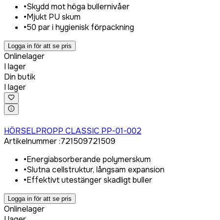
•
Skydd mot höga bullernivåer
•
Mjukt PU skum
•
50 par i hygienisk förpackning
Logga in för att se pris
Onlinelager
I lager
Din butik
I lager
Logga in för att köpa
HÖRSELPROPP CLASSIC PP-01-002
Artikelnummer
:
721509
721509
•
Energiabsorberande polymerskum
•
Slutna cellstruktur, långsam expansion
•
Effektivt utestänger skadligt buller
Logga in för att se pris
Onlinelager
I lager