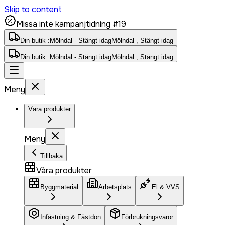
Skip to content
Missa inte kampanjtidning #19
Din butik :
Mölndal - Stängt idag
Mölndal , Stängt idag
Din butik :
Mölndal - Stängt idag
Mölndal , Stängt idag
Meny
Våra produkter
Meny
Tillbaka
Våra produkter
Byggmaterial
Arbetsplats
El & VVS
Infästning & Fästdon
Förbrukningsvaror