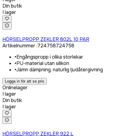
Din butik
I lager
Logga in för att köpa
HÖRSELPROPP ZEKLER 802L 10 PAR
Artikelnummer
:
724758
724758
•
Engångspropp i olika storlekar
•
PU-material utan silikon
•
Jämn dämpning, naturlig ljudåtergivning
Logga in för att se pris
Onlinelager
I lager
Din butik
I lager
Logga in för att köpa
HÖRSELPROPP ZEKLER 922 L