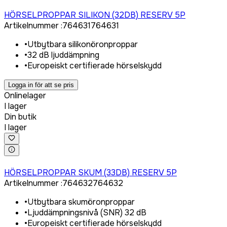
Logga in för att köpa
HÖRSELPROPPAR SILIKON (32DB) RESERV 5P
Artikelnummer
:
764631
764631
•
Utbytbara silikonöronproppar
•
32 dB ljuddämpning
•
Europeiskt certifierade hörselskydd
Logga in för att se pris
Onlinelager
I lager
Din butik
I lager
Logga in för att köpa
HÖRSELPROPPAR SKUM (33DB) RESERV 5P
Artikelnummer
:
764632
764632
•
Utbytbara skumöronproppar
•
Ljuddämpningsnivå (SNR) 32 dB
•
Europeiskt certifierade hörselskydd