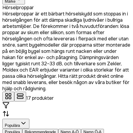
Märke
Hörselproppar
Hörselproppar är ett bärbart hörselskydd som stoppas in i
hörselgången för att dämpa skadliga ljudnivåer i bullriga
arbetsmiljöer. De förekommer i två huvudutföranden: lösa
proppar av skum eller silikon, som formas efter
hörselgången och ofta levereras i flerpack med eller utan
snöre, samt bygelmodeller där propparna sitter monterade
på en böjlig bygel som hängs runt nacken eller under
hakan för enkel av- och påtagning. Dämpningsvärden
ligger typiskt runt 32–33 dB, och tillverkare som Zekler,
Moldex och EAR erbjuder varianter i olika storlekar för att
passa olika hörselgångar. Hitta rätt produkt direkt online
med snabb leverans, eller besök någon av våra butiker för
hjälp och rådgivning.
17
produkter
Populära
Populära
Rekommenderade
Namn A-Ö
Namn Ö-A