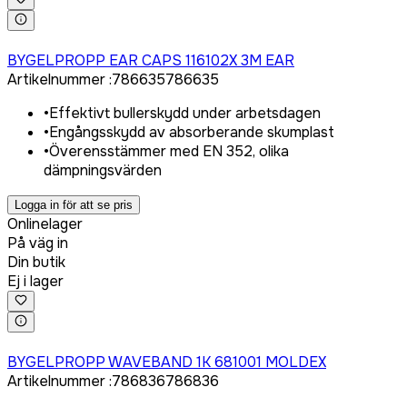
Logga in för att köpa
BYGELPROPP EAR CAPS 116102X 3M EAR
Artikelnummer
:
786635
786635
•
Effektivt bullerskydd under arbetsdagen
•
Engångsskydd av absorberande skumplast
•
Överensstämmer med EN 352, olika
dämpningsvärden
Logga in för att se pris
Onlinelager
På väg in
Din butik
Ej i lager
Logga in för att köpa
BYGELPROPP WAVEBAND 1K 681001 MOLDEX
Artikelnummer
:
786836
786836