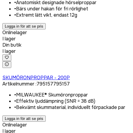
•
Anatomiskt designade hörselproppar
•
Bärs under hakan för fri rörlighet
•
Extremt lätt vikt, endast 12g
Logga in för att se pris
Onlinelager
I lager
Din butik
I lager
Logga in för att köpa
SKUMÖRONPROPPAR - 200P
Artikelnummer
:
795157
795157
•
MILWAUKEE® Skumöronproppar
•
Effektiv ljuddämpning (SNR = 38 dB)
•
Bekvämt skummaterial, individuellt förpackade par
Logga in för att se pris
Onlinelager
I lager