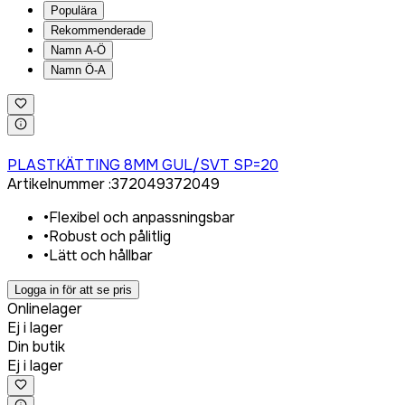
Populära
Rekommenderade
Namn A-Ö
Namn Ö-A
Logga in för att köpa
PLASTKÄTTING 8MM GUL/SVT SP=20
Artikelnummer
:
372049
372049
•
Flexibel och anpassningsbar
•
Robust och pålitlig
•
Lätt och hållbar
Logga in för att se pris
Onlinelager
Ej i lager
Din butik
Ej i lager