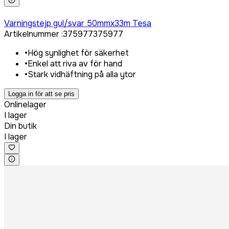
Logga in för att köpa
Varningstejp gul/svar 50mmx33m Tesa
Artikelnummer
:
375977
375977
•
Hög synlighet för säkerhet
•
Enkel att riva av för hand
•
Stark vidhäftning på alla ytor
Logga in för att se pris
Onlinelager
I lager
Din butik
I lager