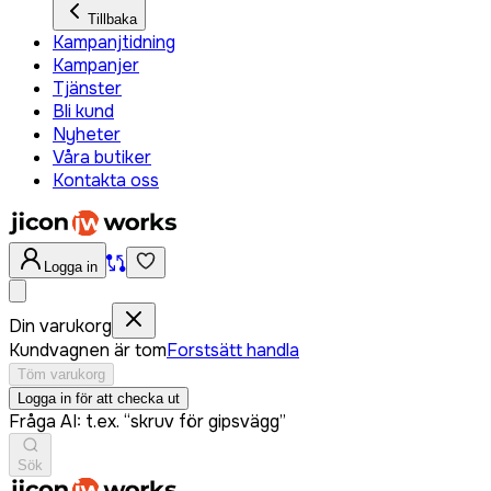
Tillbaka
Kampanjtidning
Kampanjer
Tjänster
Bli kund
Nyheter
Våra butiker
Kontakta oss
Logga in
Din varukorg
Kundvagnen är tom
Forstsätt handla
Töm varukorg
Logga in för att checka ut
Fråga AI: t.ex. “skruv för gipsvägg”
Sök