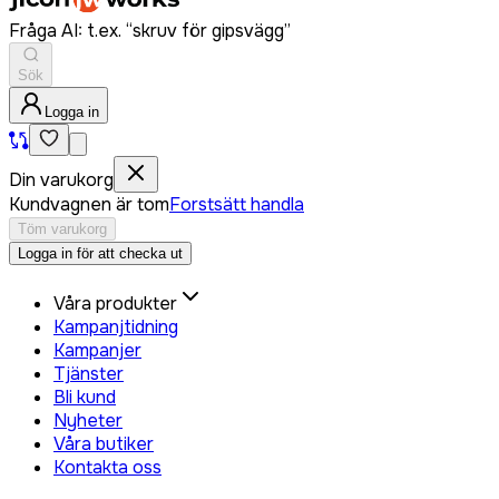
Fråga AI: t.ex. “skruv för gipsvägg”
Sök
Logga in
Din varukorg
Kundvagnen är tom
Forstsätt handla
Töm varukorg
Logga in för att checka ut
Våra produkter
Kampanjtidning
Kampanjer
Tjänster
Bli kund
Nyheter
Våra butiker
Kontakta oss