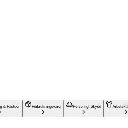
ng & Fästdon
Förbrukningsvaror
Personligt Skydd
Arbetskl