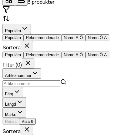
8
produkter
Populära
Populära
Rekommenderade
Namn A-Ö
Namn Ö-A
Sortera
Populära
Rekommenderade
Namn A-Ö
Namn Ö-A
Filter
(
0
)
Artikelnummer
Färg
Längd
Märke
Rensa
Visa
8
Sortera