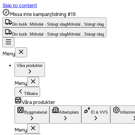
Skip to content
Missa inte kampanjtidning #19
Din butik :
Mölndal - Stängt idag
Mölndal , Stängt idag
Din butik :
Mölndal - Stängt idag
Mölndal , Stängt idag
Meny
Våra produkter
Meny
Tillbaka
Våra produkter
Byggmaterial
Arbetsplats
El & VVS
Infästni
Meny