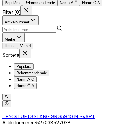
Populära
Rekommenderade
Namn A-Ö
Namn Ö-A
Filter
(
0
)
Artikelnummer
Märke
Rensa
Visa
4
Sortera
Populära
Rekommenderade
Namn A-Ö
Namn Ö-A
Logga in för att köpa
TRYCKLUFTSSLANG SR 359 10 M SVART
Artikelnummer
:
527038
527038