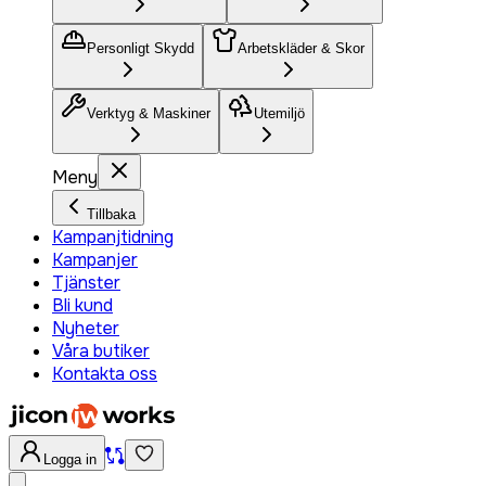
Personligt Skydd
Arbetskläder & Skor
Verktyg & Maskiner
Utemiljö
Meny
Tillbaka
Kampanjtidning
Kampanjer
Tjänster
Bli kund
Nyheter
Våra butiker
Kontakta oss
Logga in