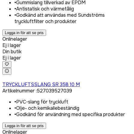
•
Gummislang tillverkad av EPDM
•
Antistatisk och värmetålig
•
Godkänd att användas med Sundströms
tryckluftfilter och produkter
Logga in för att se pris
Onlinelager
Ej i lager
Din butik
Ej i lager
Logga in för att köpa
TRYCKLUFTSSLANG SR 358 10 M
Artikelnummer
:
527039
527039
•
PVC-slang för tryckluft
•
Olje- och kemikaliebeständig
•
Godkänd för användning med specifika produkter
Logga in för att se pris
Onlinelager