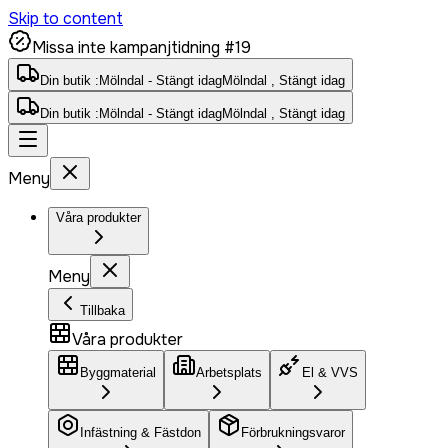
Skip to content
Missa inte kampanjtidning #19
Din butik :
Mölndal - Stängt idag
Mölndal , Stängt idag
Din butik :
Mölndal - Stängt idag
Mölndal , Stängt idag
Meny
Våra produkter
Meny
Tillbaka
Våra produkter
Byggmaterial
Arbetsplats
El & VVS
Infästning & Fästdon
Förbrukningsvaror