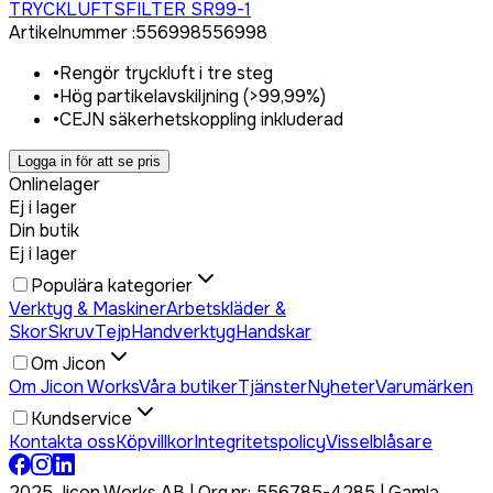
TRYCKLUFTSFILTER SR99-1
Artikelnummer
:
556998
556998
•
Rengör tryckluft i tre steg
•
Hög partikelavskiljning (>99,99%)
•
CEJN säkerhetskoppling inkluderad
Logga in för att se pris
Onlinelager
Ej i lager
Din butik
Ej i lager
Populära kategorier
Verktyg & Maskiner
Arbetskläder &
Skor
Skruv
Tejp
Handverktyg
Handskar
Om Jicon
Om Jicon Works
Våra butiker
Tjänster
Nyheter
Varumärken
Kundservice
Kontakta oss
Köpvillkor
Integritetspolicy
Visselblåsare
2025 Jicon Works AB | Org.nr: 556785-4285 | Gamla