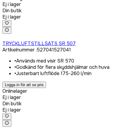
Ej i lager
Din butik
Ej i lager
Logga in för att köpa
TRYCKLUFTSTILLSATS SR 507
Artikelnummer
:
527041
527041
•
Används med visir SR 570
•
Godkänd för flera skyddshjälmar och huva
•
Justerbart luftflöde 175-260 l/min
Logga in för att se pris
Onlinelager
Ej i lager
Din butik
Ej i lager
Logga in för att köpa