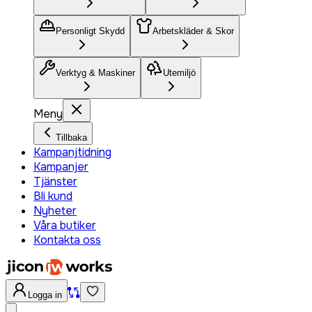
Personligt Skydd
Arbetskläder & Skor
Verktyg & Maskiner
Utemiljö
Meny
Tillbaka
Kampanjtidning
Kampanjer
Tjänster
Bli kund
Nyheter
Våra butiker
Kontakta oss
Logga in