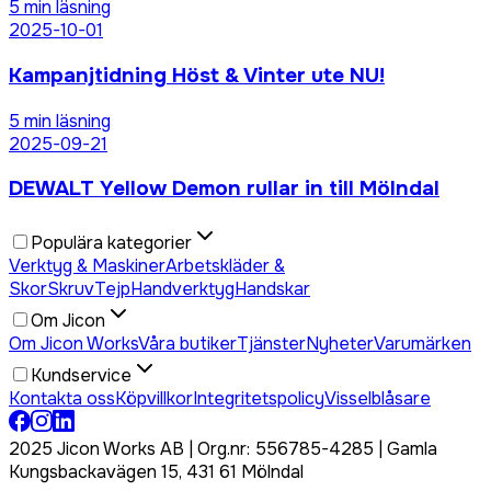
5
min läsning
2025-10-01
Kampanjtidning Höst & Vinter ute NU!
5
min läsning
2025-09-21
DEWALT Yellow Demon rullar in till Mölndal
Populära kategorier
Verktyg & Maskiner
Arbetskläder &
Skor
Skruv
Tejp
Handverktyg
Handskar
Om Jicon
Om Jicon Works
Våra butiker
Tjänster
Nyheter
Varumärken
Kundservice
Kontakta oss
Köpvillkor
Integritetspolicy
Visselblåsare
2025 Jicon Works AB | Org.nr: 556785-4285 | Gamla
Kungsbackavägen 15, 431 61 Mölndal