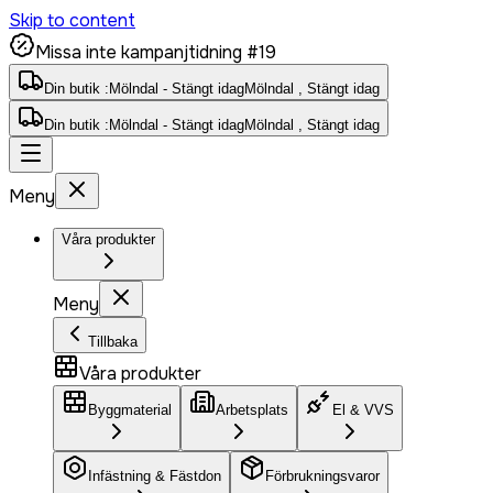
Skip to content
Missa inte kampanjtidning #19
Din butik :
Mölndal - Stängt idag
Mölndal , Stängt idag
Din butik :
Mölndal - Stängt idag
Mölndal , Stängt idag
Meny
Våra produkter
Meny
Tillbaka
Våra produkter
Byggmaterial
Arbetsplats
El & VVS
Infästning & Fästdon
Förbrukningsvaror