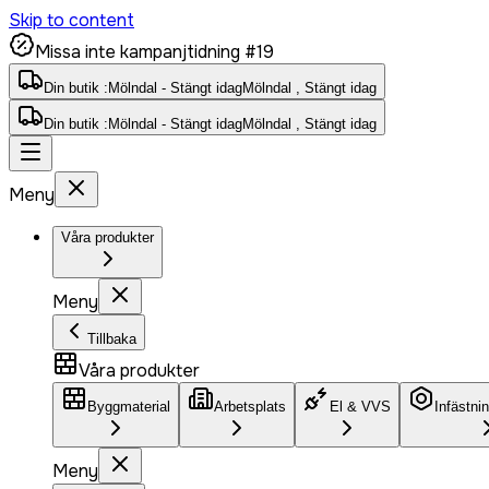
Skip to content
Missa inte kampanjtidning #19
Din butik :
Mölndal - Stängt idag
Mölndal , Stängt idag
Din butik :
Mölndal - Stängt idag
Mölndal , Stängt idag
Meny
Våra produkter
Meny
Tillbaka
Våra produkter
Byggmaterial
Arbetsplats
El & VVS
Infästni
Meny