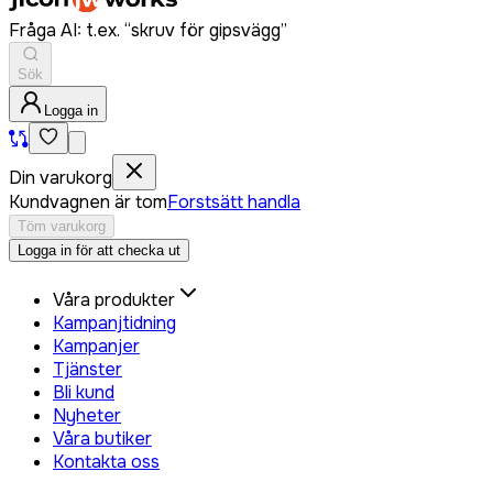
Fråga AI: t.ex. “skruv för gipsvägg”
Sök
Logga in
Din varukorg
Kundvagnen är tom
Forstsätt handla
Töm varukorg
Logga in för att checka ut
Våra produkter
Kampanjtidning
Kampanjer
Tjänster
Bli kund
Nyheter
Våra butiker
Kontakta oss