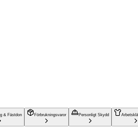
ng & Fästdon
Förbrukningsvaror
Personligt Skydd
Arbetskl