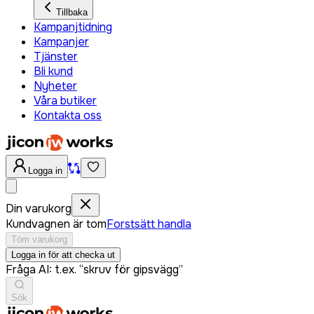
Tillbaka
Kampanjtidning
Kampanjer
Tjänster
Bli kund
Nyheter
Våra butiker
Kontakta oss
Logga in
Din varukorg
Kundvagnen är tom
Forstsätt handla
Töm varukorg
Logga in för att checka ut
Fråga AI: t.ex. “skruv för gipsvägg”
Sök