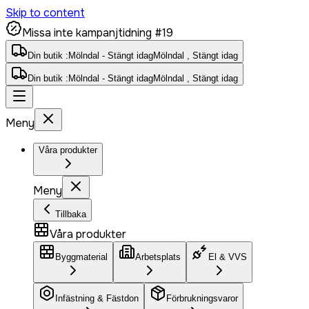
Skip to content
Missa inte kampanjtidning #19
Din butik :
Mölndal - Stängt idag
Mölndal , Stängt idag
Din butik :
Mölndal - Stängt idag
Mölndal , Stängt idag
Meny
Våra produkter
Meny
Tillbaka
Våra produkter
Byggmaterial
Arbetsplats
El & VVS
Infästning & Fästdon
Förbrukningsvaror