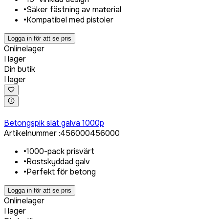
•
Säker fästning av material
•
Kompatibel med pistoler
Logga in för att se pris
Onlinelager
I lager
Din butik
I lager
Logga in för att köpa
Betongspik slät galva 1000p
Artikelnummer
:
456000
456000
•
1000-pack prisvärt
•
Rostskyddad galv
•
Perfekt för betong
Logga in för att se pris
Onlinelager
I lager