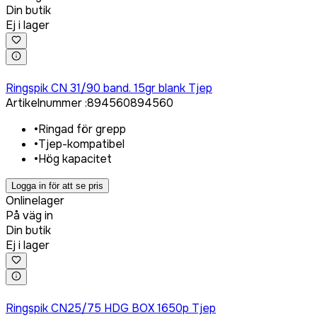
Din butik
Ej i lager
Logga in för att köpa
Ringspik CN 31/90 band. 15gr blank Tjep
Artikelnummer
:
894560
894560
•
Ringad för grepp
•
Tjep-kompatibel
•
Hög kapacitet
Logga in för att se pris
Onlinelager
På väg in
Din butik
Ej i lager
Logga in för att köpa
Ringspik CN25/75 HDG BOX 1650p Tjep