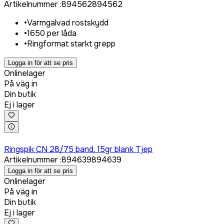
Artikelnummer
:
894562
894562
•
Varmgalvad rostskydd
•
1650 per låda
•
Ringformat starkt grepp
Logga in för att se pris
Onlinelager
På väg in
Din butik
Ej i lager
Logga in för att köpa
Ringspik CN 28/75 band. 15gr blank Tjep
Artikelnummer
:
894639
894639
Logga in för att se pris
Onlinelager
På väg in
Din butik
Ej i lager