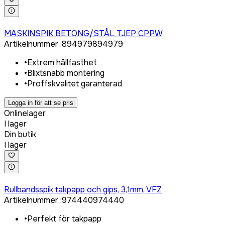
Logga in för att köpa
MASKINSPIK BETONG/STÅL TJEP CPPW
Artikelnummer
:
894979
894979
•
Extrem hållfasthet
•
Blixtsnabb montering
•
Proffskvalitet garanterad
Logga in för att se pris
Onlinelager
I lager
Din butik
I lager
Logga in för att köpa
Rullbandsspik takpapp och gips, 3,1mm, VFZ
Artikelnummer
:
974440
974440
•
Perfekt för takpapp