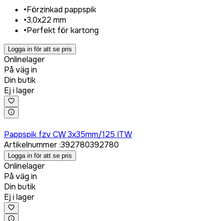
•
Förzinkad pappspik
•
3,0x22 mm
•
Perfekt för kartong
Logga in för att se pris
Onlinelager
På väg in
Din butik
Ej i lager
Logga in för att köpa
Pappspik fzv CW 3x35mm/125 ITW
Artikelnummer
:
392780
392780
Logga in för att se pris
Onlinelager
På väg in
Din butik
Ej i lager