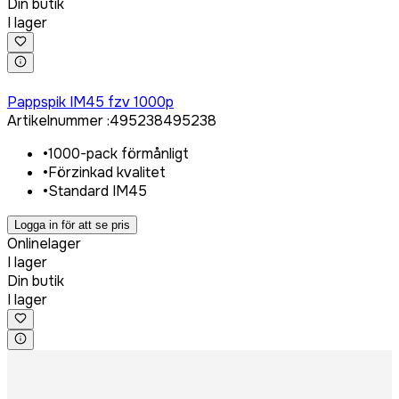
Din butik
I lager
Logga in för att köpa
Pappspik IM45 fzv 1000p
Artikelnummer
:
495238
495238
•
1000-pack förmånligt
•
Förzinkad kvalitet
•
Standard IM45
Logga in för att se pris
Onlinelager
I lager
Din butik
I lager