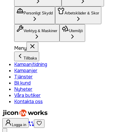
Personligt Skydd
Arbetskläder & Skor
Verktyg & Maskiner
Utemiljö
Meny
Tillbaka
Kampanjtidning
Kampanjer
Tjänster
Bli kund
Nyheter
Våra butiker
Kontakta oss
Logga in