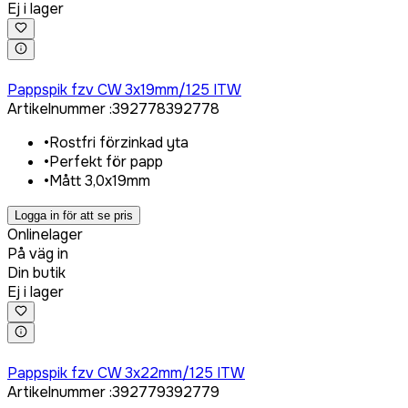
Ej i lager
Logga in för att köpa
Pappspik fzv CW 3x19mm/125 ITW
Artikelnummer
:
392778
392778
•
Rostfri förzinkad yta
•
Perfekt för papp
•
Mått 3,0x19mm
Logga in för att se pris
Onlinelager
På väg in
Din butik
Ej i lager
Logga in för att köpa
Pappspik fzv CW 3x22mm/125 ITW
Artikelnummer
:
392779
392779