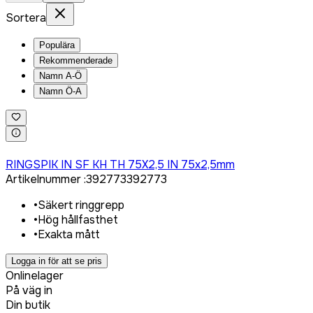
Sortera
Populära
Rekommenderade
Namn A-Ö
Namn Ö-A
Logga in för att köpa
RINGSPIK IN SF KH TH 75X2,5 IN 75x2,5mm
Artikelnummer
:
392773
392773
•
Säkert ringgrepp
•
Hög hållfasthet
•
Exakta mått
Logga in för att se pris
Onlinelager
På väg in
Din butik