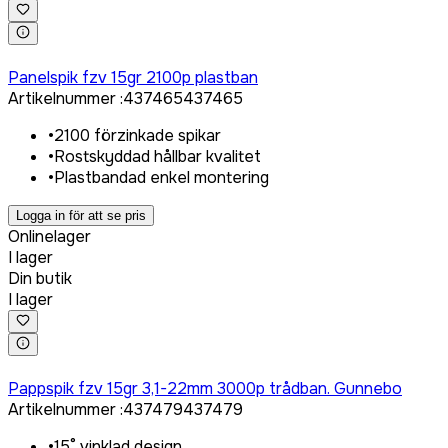
Logga in för att köpa
Panelspik fzv 15gr 2100p plastban
Artikelnummer
:
437465
437465
•
2100 förzinkade spikar
•
Rostskyddad hållbar kvalitet
•
Plastbandad enkel montering
Logga in för att se pris
Onlinelager
I lager
Din butik
I lager
Logga in för att köpa
Pappspik fzv 15gr 3,1-22mm 3000p trådban. Gunnebo
Artikelnummer
:
437479
437479
•
15° vinklad design