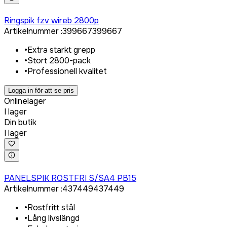
Logga in för att köpa
Ringspik fzv wireb 2800p
Artikelnummer
:
399667
399667
•
Extra starkt grepp
•
Stort 2800-pack
•
Professionell kvalitet
Logga in för att se pris
Onlinelager
I lager
Din butik
I lager
Logga in för att köpa
PANELSPIK ROSTFRI S/SA4 PB15
Artikelnummer
:
437449
437449
•
Rostfritt stål
•
Lång livslängd