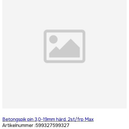
Logga in för att köpa
Betongspik pin 3,0-19mm härd. 2st/frp Max
Artikelnummer
:
599327
599327