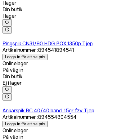
I lager
Din butik
I lager
Logga in för att köpa
Ringspik CN31/90 HDG BOX 1350p Tjep
Artikelnummer
:
894541
894541
Logga in för att se pris
Onlinelager
På väg in
Din butik
Ej i lager
Logga in för att köpa
Ankarspik BC 40/40 band. 15gr fzv Tjep
Artikelnummer
:
894554
894554
Logga in för att se pris
Onlinelager
På väg in