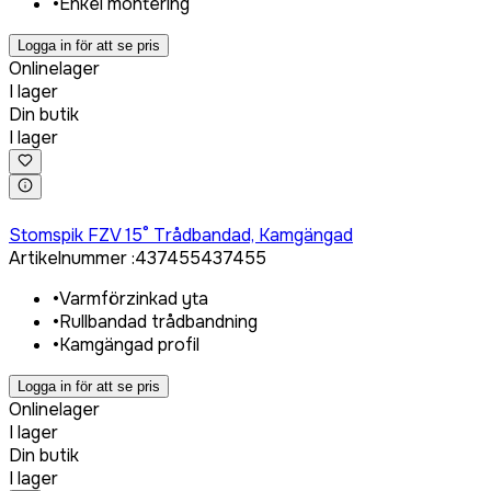
•
Enkel montering
Logga in för att se pris
Onlinelager
I lager
Din butik
I lager
Logga in för att köpa
Stomspik FZV 15° Trådbandad, Kamgängad
Artikelnummer
:
437455
437455
•
Varmförzinkad yta
•
Rullbandad trådbandning
•
Kamgängad profil
Logga in för att se pris
Onlinelager
I lager
Din butik
I lager