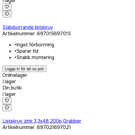
I lager
Logga in för att köpa
Självborrande listskruv
Artikelnummer
:
697015
697015
•
Inget förborrning
•
Sparar tid
•
Snabb montering
Logga in för att se pris
Onlinelager
I lager
Din butik
I lager
Logga in för att köpa
Listskruv zink 3,3x48 200p Grabber
Artikelnummer
:
697021
697021