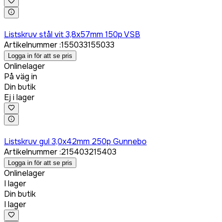
Logga in för att köpa
Listskruv stål vit 3,8x57mm 150p VSB
Artikelnummer
:
155033
155033
Logga in för att se pris
Onlinelager
På väg in
Din butik
Ej i lager
Logga in för att köpa
Listskruv gul 3,0x42mm 250p Gunnebo
Artikelnummer
:
215403
215403
Logga in för att se pris
Onlinelager
I lager
Din butik
I lager