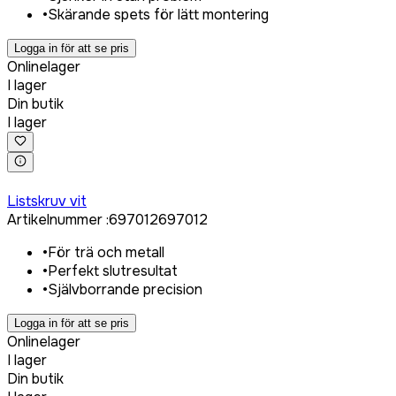
•
Skärande spets för lätt montering
Logga in för att se pris
Onlinelager
I lager
Din butik
I lager
Logga in för att köpa
Listskruv vit
Artikelnummer
:
697012
697012
•
För trä och metall
•
Perfekt slutresultat
•
Självborrande precision
Logga in för att se pris
Onlinelager
I lager
Din butik