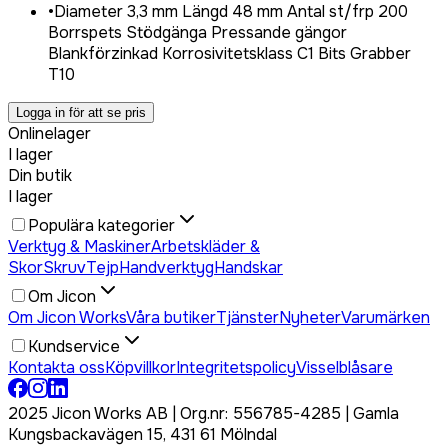
•
Diameter 3,3 mm Längd 48 mm Antal st/frp 200
Borrspets Stödgänga Pressande gängor
Blankförzinkad Korrosivitetsklass C1 Bits Grabber
T10
Logga in för att se pris
Onlinelager
I lager
Din butik
I lager
Populära kategorier
Verktyg & Maskiner
Arbetskläder &
Skor
Skruv
Tejp
Handverktyg
Handskar
Om Jicon
Om Jicon Works
Våra butiker
Tjänster
Nyheter
Varumärken
Kundservice
Kontakta oss
Köpvillkor
Integritetspolicy
Visselblåsare
2025 Jicon Works AB | Org.nr: 556785-4285 | Gamla
Kungsbackavägen 15, 431 61 Mölndal