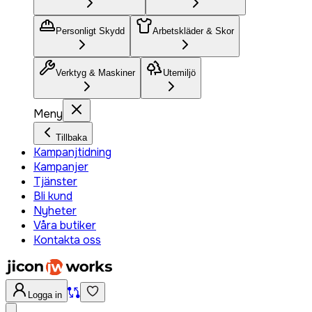
Personligt Skydd
Arbetskläder & Skor
Verktyg & Maskiner
Utemiljö
Meny
Tillbaka
Kampanjtidning
Kampanjer
Tjänster
Bli kund
Nyheter
Våra butiker
Kontakta oss
Logga in