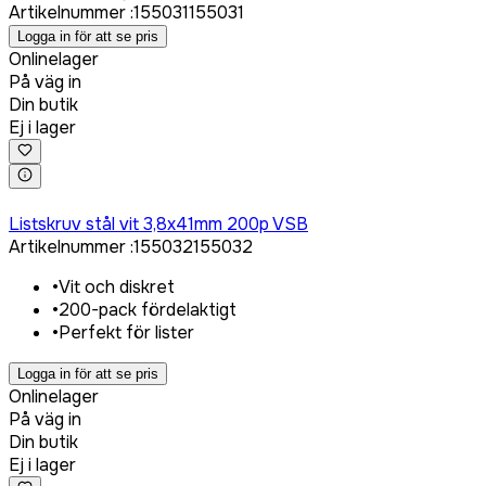
Artikelnummer
:
155031
155031
Logga in för att se pris
Onlinelager
På väg in
Din butik
Ej i lager
Logga in för att köpa
Listskruv stål vit 3,8x41mm 200p VSB
Artikelnummer
:
155032
155032
•
Vit och diskret
•
200-pack fördelaktigt
•
Perfekt för lister
Logga in för att se pris
Onlinelager
På väg in
Din butik
Ej i lager