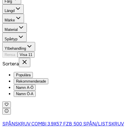
Färg
Längd
Märke
Material
Spårtyp
Ytbehandling
Rensa
Visa
11
Sortera
Populära
Rekommenderade
Namn A-Ö
Namn Ö-A
Logga in för att köpa
SPÅNSKRUV COMBI 3.9X57 FZB 500 SPÅN/LISTSKRUV