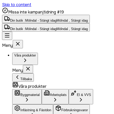
Skip to content
Missa inte kampanjtidning #19
Din butik :
Mölndal - Stängt idag
Mölndal , Stängt idag
Din butik :
Mölndal - Stängt idag
Mölndal , Stängt idag
Meny
Våra produkter
Meny
Tillbaka
Våra produkter
Byggmaterial
Arbetsplats
El & VVS
Infästning & Fästdon
Förbrukningsvaror