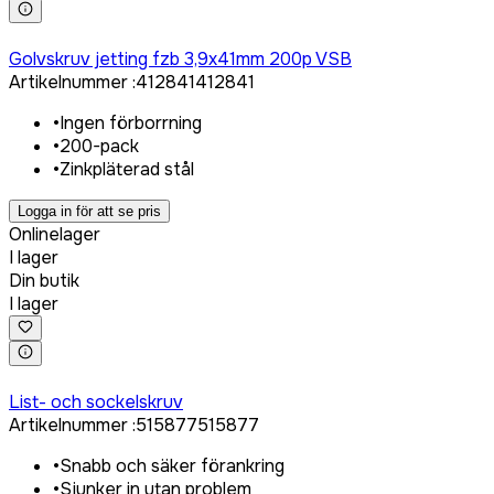
Logga in för att köpa
Golvskruv jetting fzb 3,9x41mm 200p VSB
Artikelnummer
:
412841
412841
•
Ingen förborrning
•
200-pack
•
Zinkpläterad stål
Logga in för att se pris
Onlinelager
I lager
Din butik
I lager
Logga in för att köpa
List- och sockelskruv
Artikelnummer
:
515877
515877
•
Snabb och säker förankring
•
Sjunker in utan problem