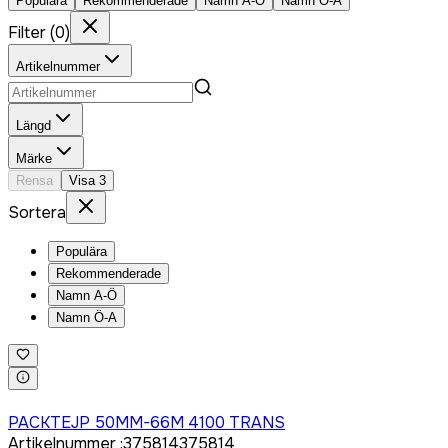
Populära
Rekommenderade
Namn A-Ö
Namn Ö-A
Filter
(
0
)
Artikelnummer
Längd
Märke
Rensa
Visa
3
Sortera
Populära
Rekommenderade
Namn A-Ö
Namn Ö-A
Logga in för att köpa
PACKTEJP 50MM-66M 4100 TRANS
Artikelnummer
:
375814
375814