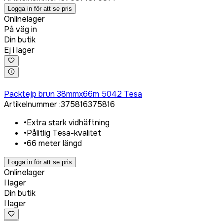
Logga in för att se pris
Onlinelager
På väg in
Din butik
Ej i lager
Logga in för att köpa
Packtejp brun 38mmx66m 5042 Tesa
Artikelnummer
:
375816
375816
•
Extra stark vidhäftning
•
Pålitlig Tesa-kvalitet
•
66 meter längd
Logga in för att se pris
Onlinelager
I lager
Din butik
I lager