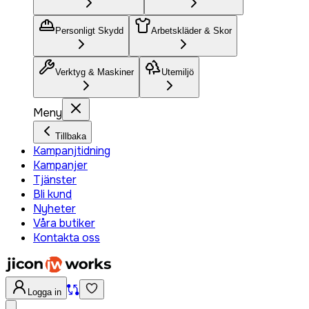
Personligt Skydd
Arbetskläder & Skor
Verktyg & Maskiner
Utemiljö
Meny
Tillbaka
Kampanjtidning
Kampanjer
Tjänster
Bli kund
Nyheter
Våra butiker
Kontakta oss
Logga in