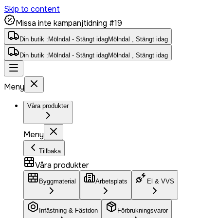
Skip to content
Missa inte kampanjtidning #19
Din butik :
Mölndal - Stängt idag
Mölndal , Stängt idag
Din butik :
Mölndal - Stängt idag
Mölndal , Stängt idag
Meny
Våra produkter
Meny
Tillbaka
Våra produkter
Byggmaterial
Arbetsplats
El & VVS
Infästning & Fästdon
Förbrukningsvaror