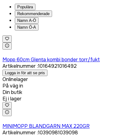
Populära
Rekommenderade
Namn A-Ö
Namn Ö-A
Logga in för att köpa
Mopp 60cm Glenta kombi bonder torr/fukt
Artikelnummer
:
1016492
1016492
Logga in för att se pris
Onlinelager
På väg in
Din butik
Ej i lager
Logga in för att köpa
MINIMOPP BLANDGARN MAX 220GR
Artikelnummer
:
1039098
1039098