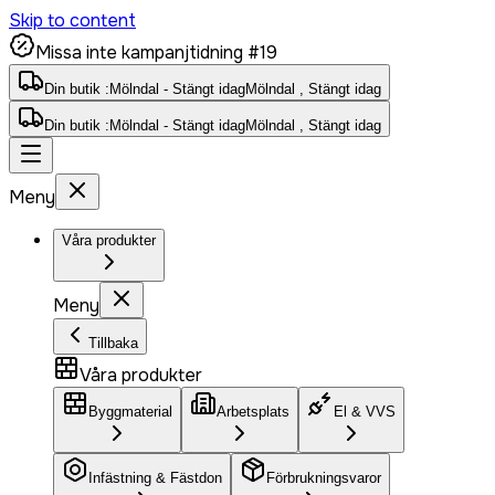
Skip to content
Missa inte kampanjtidning #19
Din butik :
Mölndal - Stängt idag
Mölndal , Stängt idag
Din butik :
Mölndal - Stängt idag
Mölndal , Stängt idag
Meny
Våra produkter
Meny
Tillbaka
Våra produkter
Byggmaterial
Arbetsplats
El & VVS
Infästning & Fästdon
Förbrukningsvaror