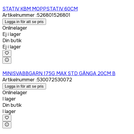
Logga in för att köpa
STATIV KBM MOPPSTATIV 60CM
Artikelnummer
:
526801
526801
Logga in för att se pris
Onlinelager
Ej i lager
Din butik
Ej i lager
Logga in för att köpa
MINISVABBGARN 175G MAX STD GÄNGA 20CM B
Artikelnummer
:
530072
530072
Logga in för att se pris
Onlinelager
I lager
Din butik
I lager
Logga in för att köpa