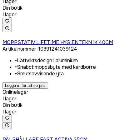
I lager
Din butik
I lager
Logga in för att köpa
MOPPSTATIV LIFETIME HYGIENTEKN IK 40CM
Artikelnummer
:
1039124
1039124
•
Lättviktsdesign i aluminium
•
Snabbt moppsbyte med kardborre
•
Smutsavvisande yta
Logga in för att se pris
Onlinelager
I lager
Din butik
I lager
Logga in för att köpa
PÄLSHÅLLARE FAST ACTIVA 35CM