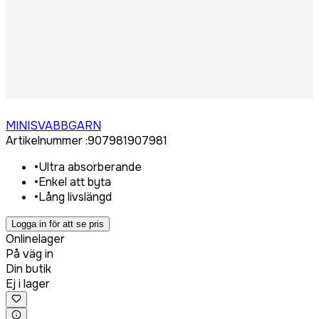
Logga in för att köpa
MINISVABBGARN
Artikelnummer
:
907981
907981
•
Ultra absorberande
•
Enkel att byta
•
Lång livslängd
Logga in för att se pris
Onlinelager
På väg in
Din butik
Ej i lager