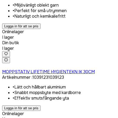
•
Miljövänligt oblekt garn
•
Perfekt för små utrymmen
•
Naturligt och kemikaliefritt
Logga in för att se pris
Onlinelager
I lager
Din butik
I lager
Logga in för att köpa
MOPPSTATIV LIFETIME HYGIENTEKN IK 30CM
Artikelnummer
:
1039123
1039123
•
Lätt och hållbart aluminium
•
Snabbt moppsbyte med kardborre
•
Effektiv smutsfångande yta
Logga in för att se pris
Onlinelager