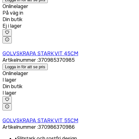
Onlinelager
På väg in
Din butik
Ej i lager
Logga in för att köpa
GOLVSKRAPA STARK VIT 45CM
Artikelnummer
:
370985
370985
Logga in för att se pris
Onlinelager
I lager
Din butik
I lager
Logga in för att köpa
GOLVSKRAPA STARK VIT 55CM
Artikelnummer
:
370986
370986
•
Slitstark och rostfri design