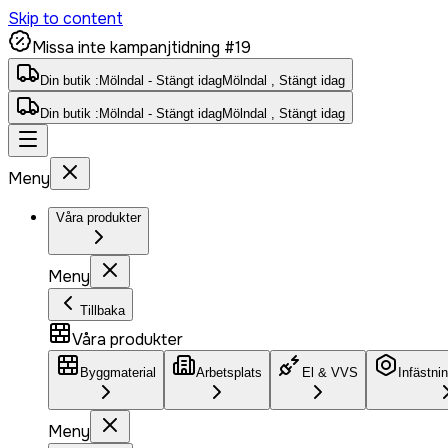
Skip to content
Missa inte kampanjtidning #19
Din butik :
Mölndal - Stängt idag
Mölndal , Stängt idag
Din butik :
Mölndal - Stängt idag
Mölndal , Stängt idag
Meny
Våra produkter
Meny
Tillbaka
Våra produkter
Byggmaterial
Arbetsplats
El & VVS
Infästni
Meny