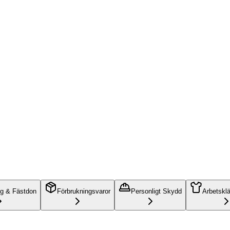
ng & Fästdon
Förbrukningsvaror
Personligt Skydd
Arbetskl