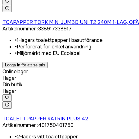
Logga in för att köpa
TOAPAPPER TORK MINI JUMBO UNI T2 240M 1-LAG, OF
Artikelnummer
:
338917
338917
•
1-lagers toalettpapper i basutförande
•
Perforerat för enkel användning
•
Miljömärkt med EU Ecolabel
Logga in för att se pris
Onlinelager
I lager
Din butik
I lager
Logga in för att köpa
TOALETTPAPPER KATRIN PLUS 42
Artikelnummer
:
401750
401750
•
2-lagers vitt toalettpapper