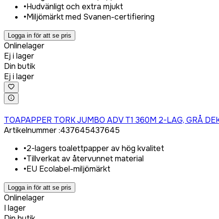
•
Hudvänligt och extra mjukt
•
Miljömärkt med Svanen-certifiering
Logga in för att se pris
Onlinelager
Ej i lager
Din butik
Ej i lager
Logga in för att köpa
TOAPAPPER TORK JUMBO ADV T1 360M 2-LAG, GRÅ DE
Artikelnummer
:
437645
437645
•
2-lagers toalettpapper av hög kvalitet
•
Tillverkat av återvunnet material
•
EU Ecolabel-miljömärkt
Logga in för att se pris
Onlinelager
I lager
Din butik