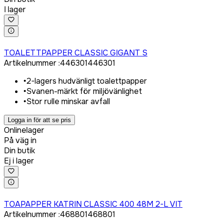
I lager
Logga in för att köpa
TOALETTPAPPER CLASSIC GIGANT S
Artikelnummer
:
446301
446301
•
2-lagers hudvänligt toalettpapper
•
Svanen-märkt för miljövänlighet
•
Stor rulle minskar avfall
Logga in för att se pris
Onlinelager
På väg in
Din butik
Ej i lager
Logga in för att köpa
TOAPAPPER KATRIN CLASSIC 400 48M 2-L VIT
Artikelnummer
:
468801
468801