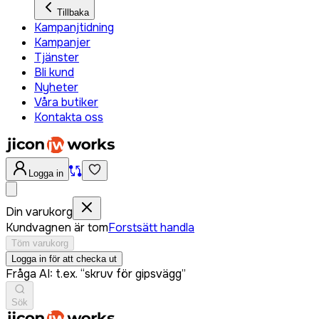
Tillbaka
Kampanjtidning
Kampanjer
Tjänster
Bli kund
Nyheter
Våra butiker
Kontakta oss
Logga in
Din varukorg
Kundvagnen är tom
Forstsätt handla
Töm varukorg
Logga in för att checka ut
Fråga AI: t.ex. “skruv för gipsvägg”
Sök