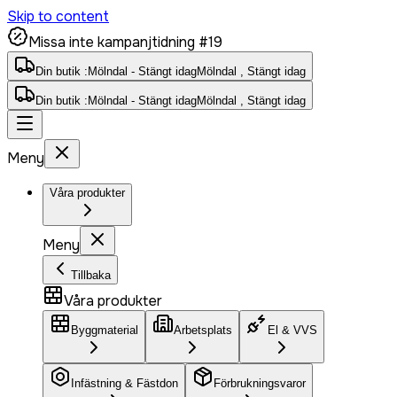
Skip to content
Missa inte kampanjtidning #19
Din butik :
Mölndal - Stängt idag
Mölndal , Stängt idag
Din butik :
Mölndal - Stängt idag
Mölndal , Stängt idag
Meny
Våra produkter
Meny
Tillbaka
Våra produkter
Byggmaterial
Arbetsplats
El & VVS
Infästning & Fästdon
Förbrukningsvaror