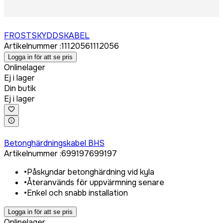
Logga in för att köpa
FROSTSKYDDSKABEL
Artikelnummer
:
1112056
1112056
Logga in för att se pris
Onlinelager
Ej i lager
Din butik
Ej i lager
Logga in för att köpa
Betonghärdningskabel BHS
Artikelnummer
:
699197
699197
•
Påskyndar betonghärdning vid kyla
•
Återanvänds för uppvärmning senare
•
Enkel och snabb installation
Logga in för att se pris
Onlinelager