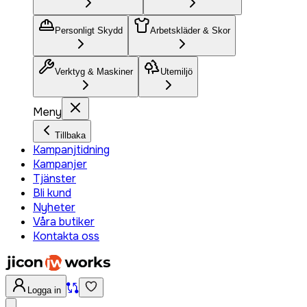
Personligt Skydd
Arbetskläder & Skor
Verktyg & Maskiner
Utemiljö
Meny
Tillbaka
Kampanjtidning
Kampanjer
Tjänster
Bli kund
Nyheter
Våra butiker
Kontakta oss
Logga in