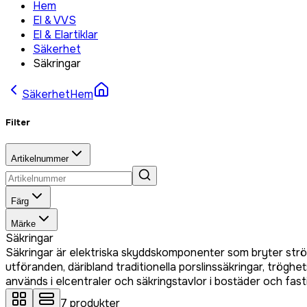
Hem
El & VVS
El & Elartiklar
Säkerhet
Säkringar
Säkerhet
Hem
Filter
Artikelnummer
Färg
Märke
Säkringar
Säkringar är elektriska skyddskomponenter som bryter ström
utföranden, däribland traditionella porslinssäkringar, trögh
används i elcentraler och säkringstavlor i bostäder och fasti
7
produkter