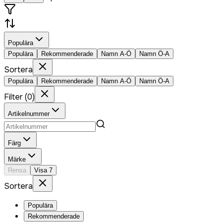
Populära
Populära
Rekommenderade
Namn A-Ö
Namn Ö-A
Sortera
Populära
Rekommenderade
Namn A-Ö
Namn Ö-A
Filter
(
0
)
Artikelnummer
Färg
Märke
Rensa
Visa
7
Sortera
Populära
Rekommenderade