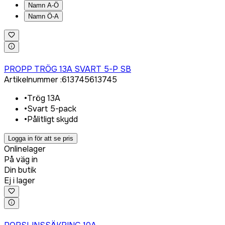
Namn A-Ö
Namn Ö-A
Logga in för att köpa
PROPP TRÖG 13A SVART 5-P SB
Artikelnummer
:
613745
613745
•
Trög 13A
•
Svart 5-pack
•
Pålitligt skydd
Logga in för att se pris
Onlinelager
På väg in
Din butik
Ej i lager
Logga in för att köpa