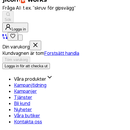
Fråga AI: t.ex. “skruv för gipsvägg”
Sök
Logga in
Din varukorg
Kundvagnen är tom
Forstsätt handla
Töm varukorg
Logga in för att checka ut
Våra produkter
Kampanjtidning
Kampanjer
Tjänster
Bli kund
Nyheter
Våra butiker
Kontakta oss