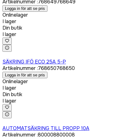
Artikelnummer
:
768649
768649
Logga in för att se pris
Onlinelager
I lager
Din butik
I lager
Logga in för att köpa
SÄKRING IFÖ ECO 25A 5-P
Artikelnummer
:
768650
768650
Logga in för att se pris
Onlinelager
I lager
Din butik
I lager
Logga in för att köpa
AUTOMATSÄKRING TILL PROPP 10A
Artikelnummer
:
800008
800008