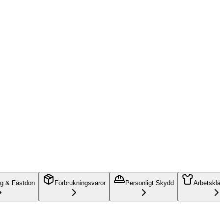
ng & Fästdon
Förbrukningsvaror
Personligt Skydd
Arbetskl