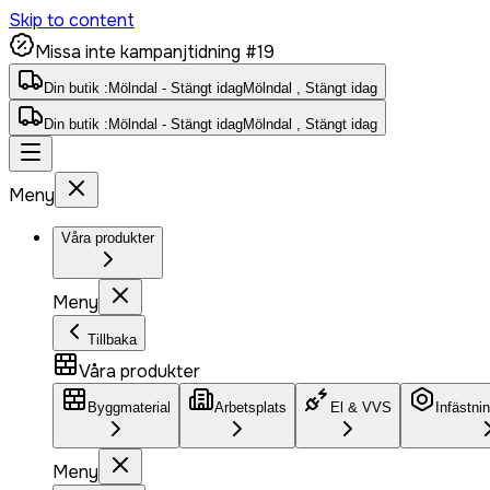
Skip to content
Missa inte kampanjtidning #19
Din butik :
Mölndal - Stängt idag
Mölndal , Stängt idag
Din butik :
Mölndal - Stängt idag
Mölndal , Stängt idag
Meny
Våra produkter
Meny
Tillbaka
Våra produkter
Byggmaterial
Arbetsplats
El & VVS
Infästni
Meny