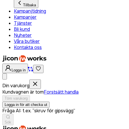
Tillbaka
Kampanjtidning
Kampanjer
Tjänster
Bli kund
Nyheter
Våra butiker
Kontakta oss
Logga in
Din varukorg
Kundvagnen är tom
Forstsätt handla
Töm varukorg
Logga in för att checka ut
Fråga AI: t.ex. “skruv för gipsvägg”
Sök