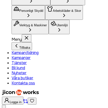
Personligt Skydd
Arbetskläder & Skor
Verktyg & Maskiner
Utemiljö
Meny
Tillbaka
Kampanjtidning
Kampanjer
Tjänster
Bli kund
Nyheter
Våra butiker
Kontakta oss
Logga in