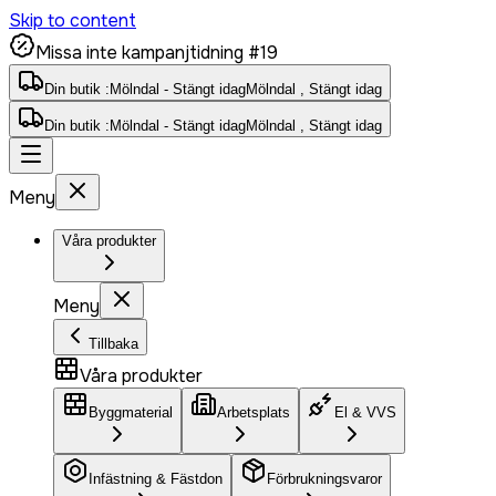
Skip to content
Missa inte kampanjtidning #19
Din butik :
Mölndal - Stängt idag
Mölndal , Stängt idag
Din butik :
Mölndal - Stängt idag
Mölndal , Stängt idag
Meny
Våra produkter
Meny
Tillbaka
Våra produkter
Byggmaterial
Arbetsplats
El & VVS
Infästning & Fästdon
Förbrukningsvaror