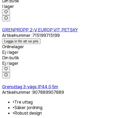
Din butik
I lager
Logga in för att köpa
GRENPROPP 2-V EUROP VIT PETSKY
Artikelnummer
:
715199
715199
Logga in för att se pris
Onlinelager
Ej i lager
Din butik
Ej i lager
Logga in för att köpa
Grenuttag 3-vägs IP44 0,5m
Artikelnummer
:
907889
907889
•
Tre uttag
•
Säker jordning
•
Robust design