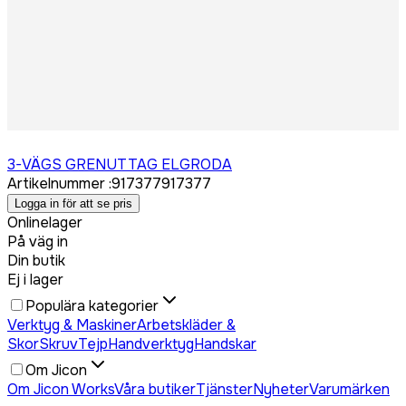
Logga in för att köpa
3-VÄGS GRENUTTAG ELGRODA
Artikelnummer
:
917377
917377
Logga in för att se pris
Onlinelager
På väg in
Din butik
Ej i lager
Populära kategorier
Verktyg & Maskiner
Arbetskläder &
Skor
Skruv
Tejp
Handverktyg
Handskar
Om Jicon
Om Jicon Works
Våra butiker
Tjänster
Nyheter
Varumärken