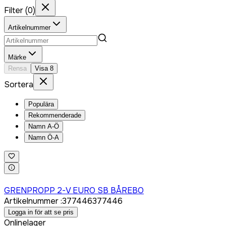
Filter
(
0
)
Artikelnummer
Märke
Rensa
Visa
8
Sortera
Populära
Rekommenderade
Namn A-Ö
Namn Ö-A
Logga in för att köpa
GRENPROPP 2-V EURO SB BÅREBO
Artikelnummer
:
377446
377446
Logga in för att se pris
Onlinelager