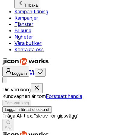
Tillbaka
Kampanjtidning
Kampanjer
Tjänster
Bli kund
Nyheter
Våra butiker
Kontakta oss
Logga in
Din varukorg
Kundvagnen är tom
Forstsätt handla
Töm varukorg
Logga in för att checka ut
Fråga AI: t.ex. “skruv för gipsvägg”
Sök