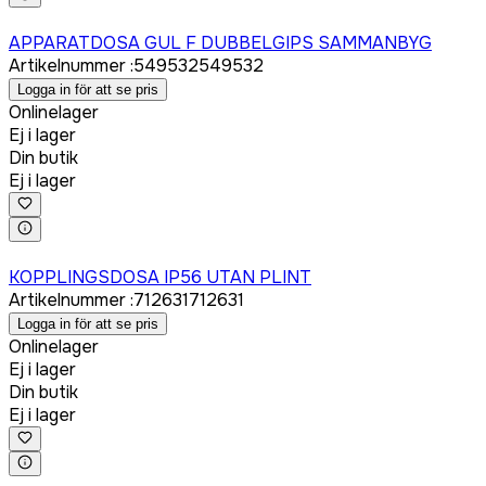
Logga in för att köpa
APPARATDOSA GUL F DUBBELGIPS SAMMANBYG
Artikelnummer
:
549532
549532
Logga in för att se pris
Onlinelager
Ej i lager
Din butik
Ej i lager
Logga in för att köpa
KOPPLINGSDOSA IP56 UTAN PLINT
Artikelnummer
:
712631
712631
Logga in för att se pris
Onlinelager
Ej i lager
Din butik
Ej i lager