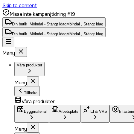
Skip to content
Missa inte kampanjtidning #19
Din butik :
Mölndal - Stängt idag
Mölndal , Stängt idag
Din butik :
Mölndal - Stängt idag
Mölndal , Stängt idag
Meny
Våra produkter
Meny
Tillbaka
Våra produkter
Byggmaterial
Arbetsplats
El & VVS
Infästni
Meny