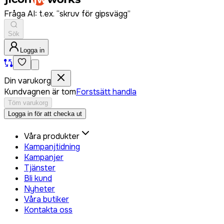
Fråga AI: t.ex. “skruv för gipsvägg”
Sök
Logga in
Din varukorg
Kundvagnen är tom
Forstsätt handla
Töm varukorg
Logga in för att checka ut
Våra produkter
Kampanjtidning
Kampanjer
Tjänster
Bli kund
Nyheter
Våra butiker
Kontakta oss