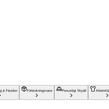
ng & Fästdon
Förbrukningsvaror
Personligt Skydd
Arbetskl