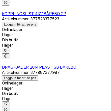
Logga in för att köpa
KOPPLINGSLIST 4KV BÅREBO 2P
Artikelnummer
:
377523
377523
Logga in för att se pris
Onlinelager
I lager
Din butik
I lager
Logga in för att köpa
DRAGFJÄDER 20M PLAST SB BÅREBO
Artikelnummer
:
377987
377987
Logga in för att se pris
Onlinelager
I lager
Din butik
I lager