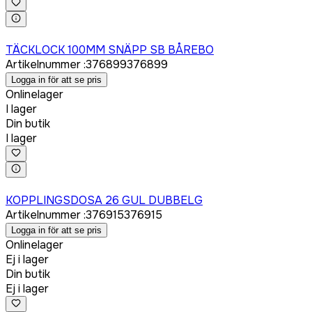
Logga in för att köpa
TÄCKLOCK 100MM SNÄPP SB BÅREBO
Artikelnummer
:
376899
376899
Logga in för att se pris
Onlinelager
I lager
Din butik
I lager
Logga in för att köpa
KOPPLINGSDOSA 26 GUL DUBBELG
Artikelnummer
:
376915
376915
Logga in för att se pris
Onlinelager
Ej i lager
Din butik
Ej i lager