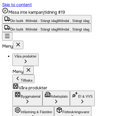
Skip to content
Missa inte kampanjtidning #19
Din butik :
Mölndal - Stängt idag
Mölndal , Stängt idag
Din butik :
Mölndal - Stängt idag
Mölndal , Stängt idag
Meny
Våra produkter
Meny
Tillbaka
Våra produkter
Byggmaterial
Arbetsplats
El & VVS
Infästning & Fästdon
Förbrukningsvaror