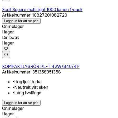
Logga in för att köpa
Xcell Square multi light 1000 lumen 1-pack
Artikelnummer
:
1082720
1082720
Logga in för att se pris
Onlinelager
I lager
Din butik
I lager
Logga in för att köpa
KOMPAKTLYSRÖR PL-T 42W/840/4P
Artikelnummer
:
351358
351358
•
Hög ljusstyrka
•
Neutralt vitt sken
•
Lång livslängd
Logga in för att se pris
Onlinelager
I lager