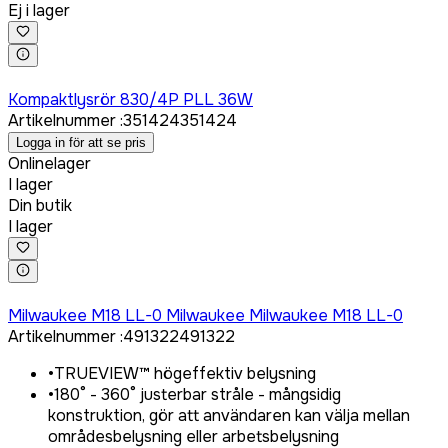
Ej i lager
Logga in för att köpa
Kompaktlysrör 830/4P PLL 36W
Artikelnummer
:
351424
351424
Logga in för att se pris
Onlinelager
I lager
Din butik
I lager
Logga in för att köpa
Milwaukee M18 LL-0 Milwaukee Milwaukee M18 LL-0
Artikelnummer
:
491322
491322
•
TRUEVIEW™ högeffektiv belysning
•
180° - 360° justerbar stråle - mångsidig
konstruktion, gör att användaren kan välja mellan
områdesbelysning eller arbetsbelysning