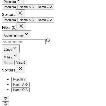
Populära
Populära
Namn A-Ö
Namn Ö-A
Sortera
Populära
Namn A-Ö
Namn Ö-A
Filter
(
0
)
Artikelnummer
Längd
Märke
Rensa
Visa
9
Sortera
Populära
Namn A-Ö
Namn Ö-A