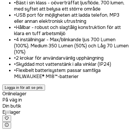
•
Bäst i sin klass - oöverträffat ljusflöde, 700 lumen,
med syftet att belysa ett större område
•
USB port för möjligheten att ladda telefon, MP3
eller annan elektronisk utrustning
•
Hållbar - robust och slagtålig konstruktion för att
klara en tuff arbetsmiljö
•
4 inställningar - Max/blinkande ljus 700 Lumen
(100%), Medium 350 Lumen (50%) och Låg 70 Lumen
(10%)
•
2 krokar för användarvänlig upphängning
•
Skyddad mot vattenstänk i alla vinklar (IP24)
•
Flexibelt batterisystem: passar samtliga
MILWAUKEE® M18™-batterier
Logga in för att se pris
Onlinelager
På väg in
Din butik
Ej i lager