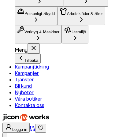
Personligt Skydd
Arbetskläder & Skor
Verktyg & Maskiner
Utemiljö
Meny
Tillbaka
Kampanjtidning
Kampanjer
Tjänster
Bli kund
Nyheter
Våra butiker
Kontakta oss
Logga in